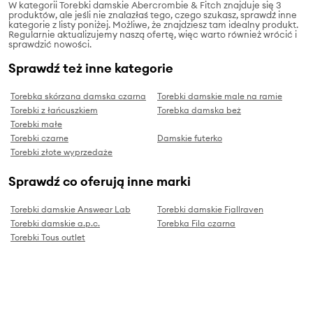
W kategorii Torebki damskie Abercrombie & Fitch znajduje się 3
produktów, ale jeśli nie znalazłaś tego, czego szukasz, sprawdź inne
kategorie z listy poniżej. Możliwe, że znajdziesz tam idealny produkt.
Regularnie aktualizujemy naszą ofertę, więc warto również wrócić i
sprawdzić nowości.
Sprawdź też inne kategorie
Torebka skórzana damska czarna
Torebki damskie male na ramie
Torebki z łańcuszkiem
Torebka damska beż
Torebki małe
Torebki czarne
Damskie futerko
Torebki złote wyprzedaże
Sprawdź co oferują inne marki
Torebki damskie Answear Lab
Torebki damskie Fjallraven
Torebki damskie a.p.c.
Torebka Fila czarna
Torebki Tous outlet