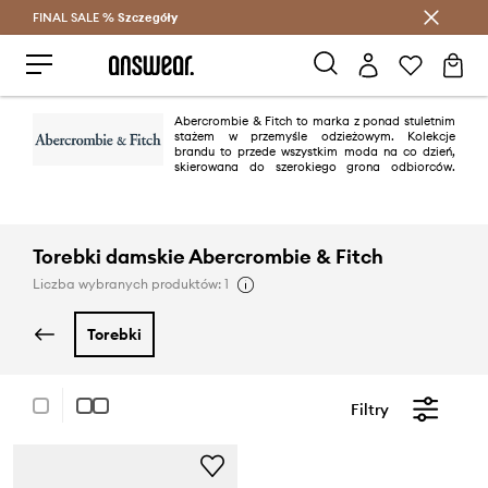
FINAL SALE %
Szczegóły
Oszczędzaj z Answear Club >
Abercrombie & Fitch to marka z ponad stuletnim
stażem w przemyśle odzieżowym. Kolekcje
brandu to przede wszystkim moda na co dzień,
skierowana do szerokiego grona odbiorców.
Wszechstronna oferta Abercrombie & Fitch to komfort ale także jakość za
którą stoi wieloletnie doświadczenie marki.
Torebki damskie Abercrombie & Fitch
Liczba wybranych produktów: 1
torebki
Filtry