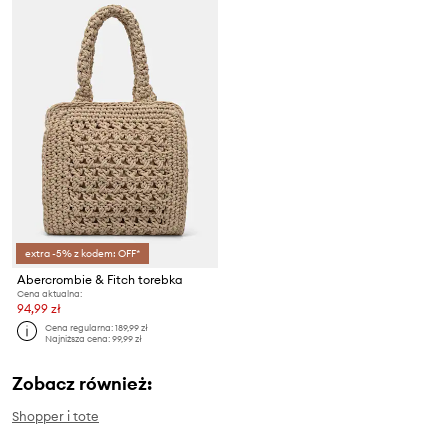
extra -5% z kodem: OFF*
Abercrombie & Fitch torebka
Cena aktualna:
94,99 zł
Cena regularna:
189,99 zł
Najniższa cena:
99,99 zł
Zobacz również:
Shopper i tote