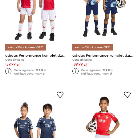
extra -5% z kodem: OFF*
extra -5% z kodem: OFF*
adidas Performance komplet dziecięcy AJAX
adidas Performance komplet dziecięcy AJAX
Cena aktualna:
Cena aktualna:
189,99 zł
189,99 zł
Cena regularna:
299,99 zł
Cena regularna:
299,99 zł
Najniższa cena:
199,99 zł
Najniższa cena:
199,99 zł