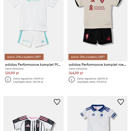
extra -5% z kodem: OFF*
extra -5% z kodem: OFF*
adidas Performance komplet MER DNA
adidas Performance komplet niemowlęcy LFC
Cena aktualna:
Cena aktualna:
129,99 zł
164,99 zł
Cena regularna:
199,99 zł
Cena regularna:
259,99 zł
Najniższa cena:
134,99 zł
Najniższa cena:
174,99 zł