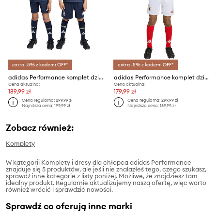
extra -5% z kodem: OFF*
extra -5% z kodem: OFF*
adidas Performance komplet dziecięcy REAL MADRID
adidas Performance komplet dziecięcy SLB
Cena aktualna:
Cena aktualna:
189,99 zł
179,99 zł
Cena regularna:
299,99 zł
Cena regularna:
299,99 zł
Najniższa cena:
199,99 zł
Najniższa cena:
189,99 zł
Zobacz również:
Komplety
W kategorii Komplety i dresy dla chłopca adidas Performance
znajduje się 5 produktów, ale jeśli nie znalazłeś tego, czego szukasz,
sprawdź inne kategorie z listy poniżej. Możliwe, że znajdziesz tam
idealny produkt. Regularnie aktualizujemy naszą ofertę, więc warto
również wrócić i sprawdzić nowości.
Sprawdź co oferują inne marki