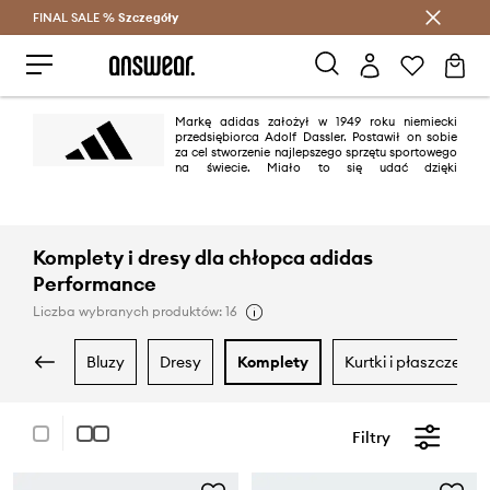
FINAL SALE %
Szczegóły
Oszczędzaj z Answear Club >
Markę adidas założył w 1949 roku niemiecki
przedsiębiorca Adolf Dassler. Postawił on sobie
za cel stworzenie najlepszego sprzętu sportowego
na świecie. Miało to się udać dzięki
projektowaniu najlepszych butów do użytku sportowego, chronieniu
sportowców przed urazami oraz zapewnieniu wysokiej trwałości
produktów. Plan zostały wykonany w 100%.
Komplety i dresy dla chłopca adidas
Performance
Liczba wybranych produktów: 16
bluzy
dresy
komplety
kurtki i płaszcze
Filtry