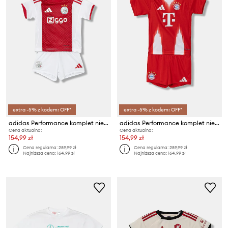
extra -5% z kodem: OFF*
extra -5% z kodem: OFF*
adidas Performance komplet niemowlęcy AJAX
adidas Performance komplet niemowlęcy FC Bayern Munich
Cena aktualna:
Cena aktualna:
154,99 zł
154,99 zł
Cena regularna:
259,99 zł
Cena regularna:
259,99 zł
Najniższa cena:
164,99 zł
Najniższa cena:
164,99 zł