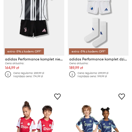
extra -5% z kodem: OFF*
extra -5% z kodem: OFF*
adidas Performance komplet niemowlęcy JUVENTUS
adidas Performance komplet dziecięcy FCK 2-pack
Cena aktualna:
Cena aktualna:
164,99 zł
189,99 zł
Cena regularna:
259,99 zł
Cena regularna:
299,99 zł
Najniższa cena:
174,99 zł
Najniższa cena:
199,99 zł