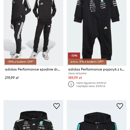
-13%
-15% z kodem: OFF*
extra -5% z kodem: OFF*
adidas Performance spodnie dresowe dziecięce z bawełną
adidas Performance pajacyk z kapturem niemowlęcy z bawełny MERCEDES
Cena aktualna:
219,99 zł
189,99 zł
Cena regularna:
219,99 zł
Najniższa cena:
219,99 zł