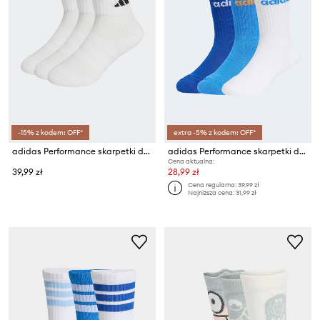
-15% z kodem: OFF*
extra -5% z kodem: OFF*
adidas Performance skarpetki dziecięce z bawełną 3-pack
adidas Performance skarpetki dziecięce z bawełną 3-pack
Cena aktualna:
39,99 zł
28,99 zł
Cena regularna:
39,99 zł
Najniższa cena:
31,99 zł