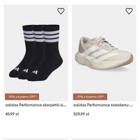
-15% z kodem: OFF*
-15% z kodem: OFF*
adidas Performance skarpetki dziecięce z bawełną 3-pack
adidas Performance sneakersy dziecięce adizero Evo SL
49,99 zł
529,99 zł