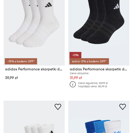
-11%
-15% z kodem: OFF*
extra -5% z kodem: OFF*
adidas Performance skarpetki dziecięce z bawełną 3-pack
adidas Performance skarpetki dziecięce z bawełną 3-pack
Cena aktualna:
39,99 zł
31,99 zł
Cena regularna:
39,99 zł
Najniższa cena:
35,99 zł