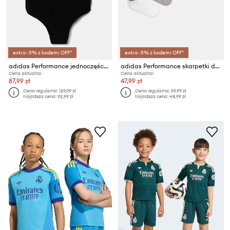
extra -5% z kodem: OFF*
extra -5% z kodem: OFF*
adidas Performance jednoczęściowy strój kąpielowy dziecięcy
adidas Performance skarpetki dziecięce 5-pack
Cena aktualna:
Cena aktualna:
87,99 zł
47,99 zł
Cena regularna:
129,99 zł
Cena regularna:
59,99 zł
Najniższa cena:
92,99 zł
Najniższa cena:
48,99 zł