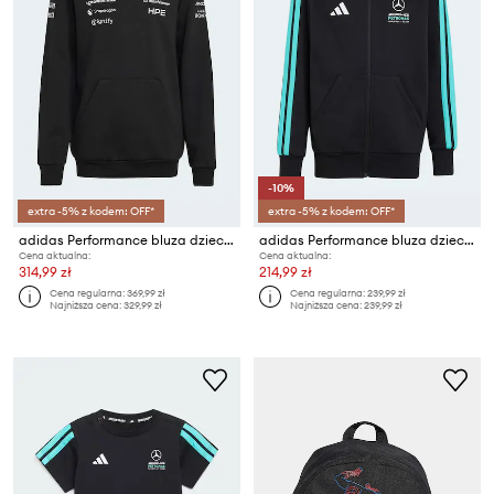
-10%
extra -5% z kodem: OFF*
extra -5% z kodem: OFF*
adidas Performance bluza dziecięca MERCEDES
adidas Performance bluza dziecięca MERCEDES
Cena aktualna:
Cena aktualna:
314,99 zł
214,99 zł
Cena regularna:
369,99 zł
Cena regularna:
239,99 zł
Najniższa cena:
329,99 zł
Najniższa cena:
239,99 zł