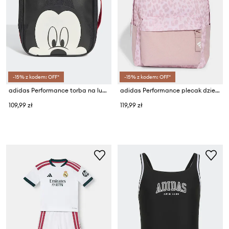
-15% z kodem: OFF*
-15% z kodem: OFF*
adidas Performance torba na lunch dziecięca DISNEY MICKEY MOUSE
adidas Performance plecak dziecięcy
109,99 zł
119,99 zł