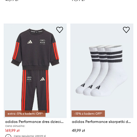
extra -5% z kodem: OFF*
-15% z kodem: OFF*
adidas Performance dres dziecięcy AUDI
adidas Performance skarpetki dziecięce z bawełną 3-pack
Cena aktualna:
169,99 zł
49,99 zł
Cena regularna:
239,99 zł