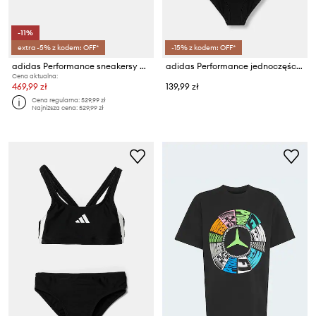
-11%
extra -5% z kodem: OFF*
-15% z kodem: OFF*
adidas Performance sneakersy dziecięce adizero Evo SL
adidas Performance jednoczęściowy strój kąpielowy dziecięcy
Cena aktualna:
469,99 zł
139,99 zł
Cena regularna:
529,99 zł
Najniższa cena:
529,99 zł