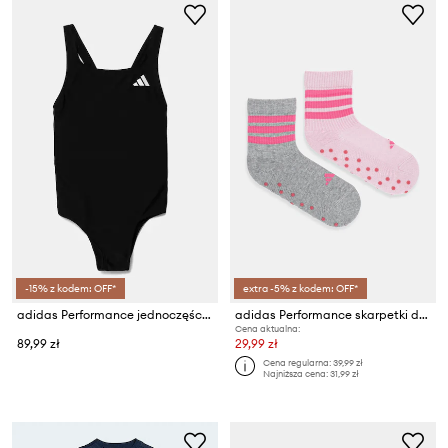
-15% z kodem: OFF*
extra -5% z kodem: OFF*
adidas Performance jednoczęściowy strój kąpielowy dziecięcy
adidas Performance skarpetki dziecięce 2-pack
Cena aktualna:
89,99 zł
29,99 zł
Cena regularna:
39,99 zł
Najniższa cena:
31,99 zł