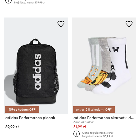
Najniższa cena:
179,99 zł
-15% z kodem: OFF*
extra -5% z kodem: OFF*
adidas Performance plecak
adidas Performance skarpetki dziecięce z bawełną MINECRAFT 3-pack
Cena aktualna:
89,99 zł
51,99 zł
Cena regularna:
59,99 zł
Najniższa cena:
53,99 zł