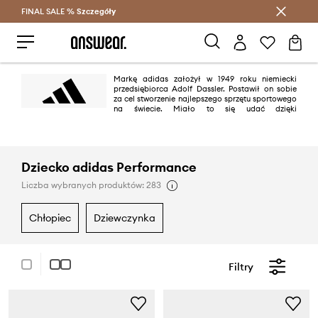
FINAL SALE %
Szczegóły
Oszczędzaj z Answear Club >
Markę adidas założył w 1949 roku niemiecki
przedsiębiorca Adolf Dassler. Postawił on sobie
za cel stworzenie najlepszego sprzętu sportowego
na świecie. Miało to się udać dzięki
projektowaniu najlepszych butów do użytku sportowego, chronieniu
sportowców przed urazami oraz zapewnieniu wysokiej trwałości
produktów. Plan zostały wykonany w 100%.
Dziecko adidas Performance
Liczba wybranych produktów: 283
chłopiec
dziewczynka
Filtry