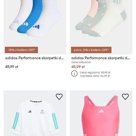
-15% z kodem: OFF*
extra -5% z kodem: OFF*
adidas Performance skarpetki dziecięce z bawełną 3-pack
adidas Performance skarpetki dziecięce 3-pack
Cena aktualna:
49,99 zł
45,99 zł
Cena regularna:
59,99 zł
Najniższa cena:
46,99 zł