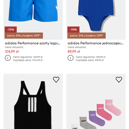
-13%
-10%
extra -5% z kodem: OFF*
extra -5% z kodem: OFF*
adidas Performance szorty kąpielowe dziecięce
adidas Performance jednoczęściowy strój kąpielowy dziecięcy
Cena aktualna:
Cena aktualna:
124,99 zł
89,99 zł
Cena regularna:
169,99 zł
Cena regularna:
129,99 zł
Najniższa cena:
144,99 zł
Najniższa cena:
99,99 zł