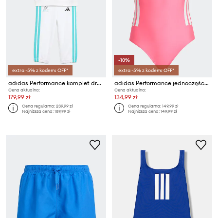
-10%
extra -5% z kodem: OFF*
extra -5% z kodem: OFF*
adidas Performance komplet dresowy niemowlęcy z bawełną MERCEDES
adidas Performance jednoczęściowy strój kąpielowy dziecięcy
Cena aktualna:
Cena aktualna:
179,99 zł
134,99 zł
Cena regularna:
239,99 zł
Cena regularna:
149,99 zł
Najniższa cena:
189,99 zł
Najniższa cena:
149,99 zł