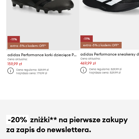
-11%
-11%
extra -5% z kodem: OFF*
extra -5% z kodem: OFF*
adidas Performance korki dziecięce PREDATOR LEAGUE FG
Cena aktualna:
Cena aktualna:
469,99 zł
159,99 zł
Cena regularna:
529,99 zł
Cena regularna:
329,99 zł
Najniższa cena:
529,99 zł
Najniższa cena:
179,99 zł
-20%
zniżki** na pierwsze zakupy
za zapis do newslettera.