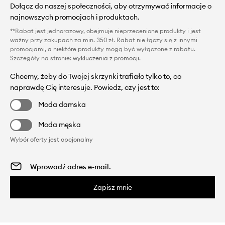
Dołącz do naszej społeczności, aby otrzymywać informacje o
najnowszych promocjach i produktach.
**Rabat jest jednorazowy, obejmuje nieprzecenione produkty i jest
ważny przy zakupach za min. 350 zł. Rabat nie łączy się z innymi
promocjami, a niektóre produkty mogą być wyłączone z rabatu.
Szczegóły na stronie:
wykluczenia z promocji
.
Chcemy, żeby do Twojej skrzynki trafiało tylko to, co
naprawdę Cię interesuje. Powiedz, czy jest to:
Moda damska
Moda męska
Wybór oferty jest opcjonalny
Zapisz mnie