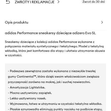
ZWROTY I REKLAMACJE
Zwrot do 30 dni
Opis produktu
adidas Performance sneakersy dziecięce adizero Evo SL
Sneakersy dziecięce z kolekcji adidas Performance wykonane z
połączenia materiału syntetycznego i tekstylnego. Model z tekstylną
wkładką, która jest komfortowa dla stopy i ułatwia utrzymanie obuwia
w czystości.
- Podeszwa zewnętrzna została wykonana z niezwykle trwałej
gumy Continental™, która dzięki swoim właściwościom zwiększa
przyczepność zarówno na mokrej, jak i suchej nawierzchni.
- Amortyzacja Lightstrike.
- Mocno usztywniony zapiętek.
- Lekko usztywniony nosek.
- Wyjmowana, łatwa w utrzymaniu w czystości tekstylna wkładka.
- Płaskie sznurowadła eliminują punkty nacisku na podbicie stopy,