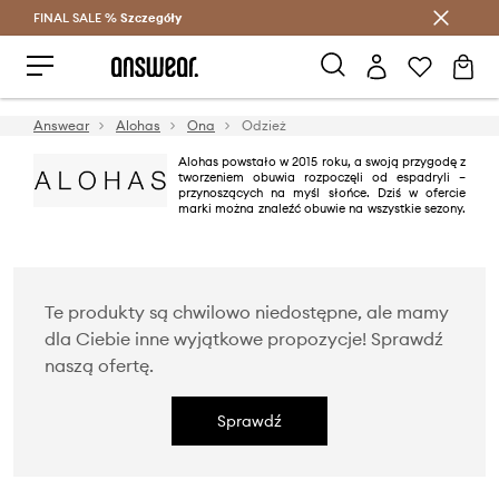
FINAL SALE %
Szczegóły
Oszczędzaj z Answear Club >
Answear
Alohas
Ona
Odzież
Alohas powstało w 2015 roku, a swoją przygodę z
tworzeniem obuwia rozpoczęli od espadryli –
przynoszących na myśl słońce. Dziś w ofercie
marki można znaleźć obuwie na wszystkie sezony.
Styl Alohas można określić jako połączenie najnowszych trendów z
ponadczasowymi modelami. Brand kładzie duży nacisk na zrównoważoną
produkcję oraz wykorzystywanie eko materiałów w swoich kolekcjach.
Te produkty są chwilowo niedostępne, ale mamy
dla Ciebie inne wyjątkowe propozycje! Sprawdź
naszą ofertę.
Sprawdź