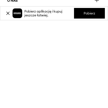
O NAS
Pobierz aplikację i kupuj
Pobierz
jeszcze łatwiej.
INFORMACJE
OBSŁUGA KLIENTA
APLIKACJA MOBILNA
OBSERWUJ NAS NA: