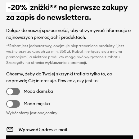
-20%
zniżki** na pierwsze zakupy
za zapis do newslettera.
Dołącz do naszej społeczności, aby otrzymywać informacje o
najnowszych promocjach i produktach.
**Rabat jest jednorazowy, obejmuje nieprzecenione produkty i jest
ważny przy zakupach za min. 350 zł. Rabat nie łączy się z innymi
promocjami, a niektóre produkty mogą być wyłączone z rabatu.
Szczegóły na stronie:
wykluczenia z promocji
.
Chcemy, żeby do Twojej skrzynki trafiało tylko to, co
naprawdę Cię interesuje. Powiedz, czy jest to:
Moda damska
Moda męska
Wybór oferty jest opcjonalny