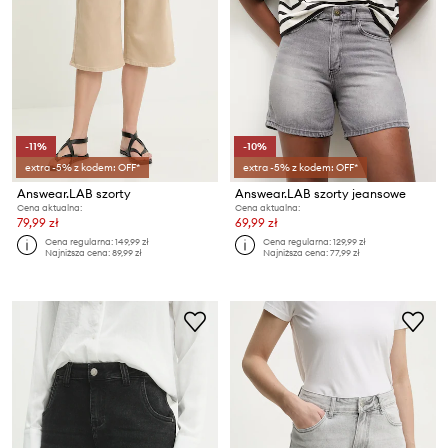
-11%
-10%
extra -5% z kodem: OFF*
extra -5% z kodem: OFF*
Answear.LAB szorty
Answear.LAB szorty jeansowe
Cena aktualna:
Cena aktualna:
79,99 zł
69,99 zł
Cena regularna:
149,99 zł
Cena regularna:
129,99 zł
Najniższa cena:
89,99 zł
Najniższa cena:
77,99 zł