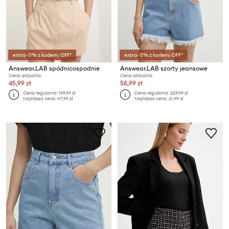
extra -5% z kodem: OFF*
extra -5% z kodem: OFF*
Answear.LAB spódnicospodnie
Answear.LAB szorty jeansowe
Cena aktualna:
Cena aktualna:
45,99 zł
58,99 zł
Cena regularna:
199,99 zł
Cena regularna:
229,99 zł
Najniższa cena:
47,99 zł
Najniższa cena:
61,99 zł