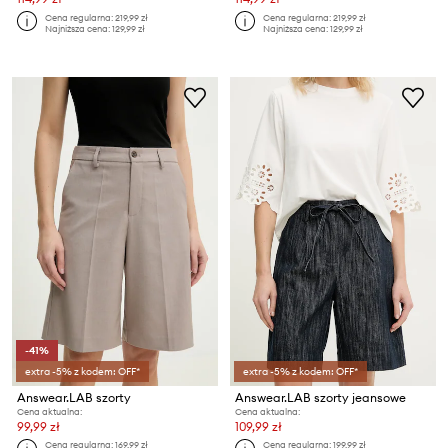
Cena regularna:
219,99 zł
Cena regularna:
219,99 zł
Najniższa cena:
129,99 zł
Najniższa cena:
129,99 zł
-41%
extra -5% z kodem: OFF*
extra -5% z kodem: OFF*
Answear.LAB szorty
Answear.LAB szorty jeansowe
Cena aktualna:
Cena aktualna:
99,99 zł
109,99 zł
Cena regularna:
169,99 zł
Cena regularna:
199,99 zł