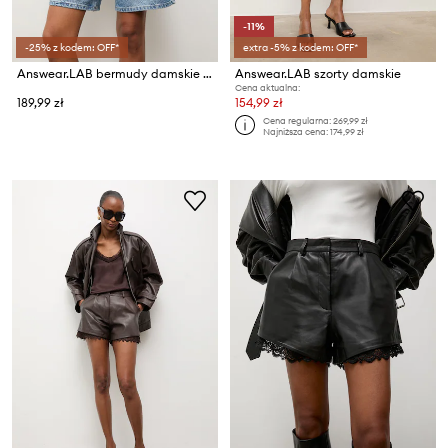
-11%
-25% z kodem: OFF*
extra -5% z kodem: OFF*
Answear.LAB bermudy damskie jeansowe
Answear.LAB szorty damskie
Cena aktualna:
189,99 zł
154,99 zł
Cena regularna:
269,99 zł
Najniższa cena:
174,99 zł