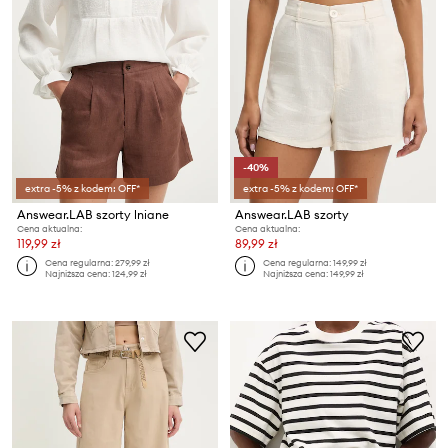
-40%
extra -5% z kodem: OFF*
extra -5% z kodem: OFF*
Answear.LAB szorty lniane
Answear.LAB szorty
Cena aktualna:
Cena aktualna:
119,99 zł
89,99 zł
Cena regularna:
279,99 zł
Cena regularna:
149,99 zł
Najniższa cena:
124,99 zł
Najniższa cena:
149,99 zł