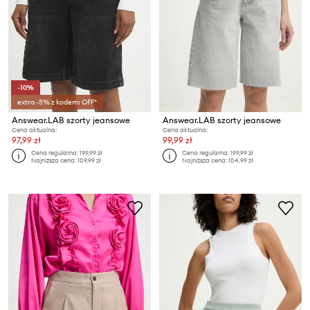
-10%
extra -5% z kodem: OFF*
Answear.LAB szorty jeansowe
Answear.LAB szorty jeansowe
Cena aktualna:
Cena aktualna:
97,99 zł
99,99 zł
Cena regularna:
199,99 zł
Cena regularna:
199,99 zł
Najniższa cena:
109,99 zł
Najniższa cena:
104,99 zł