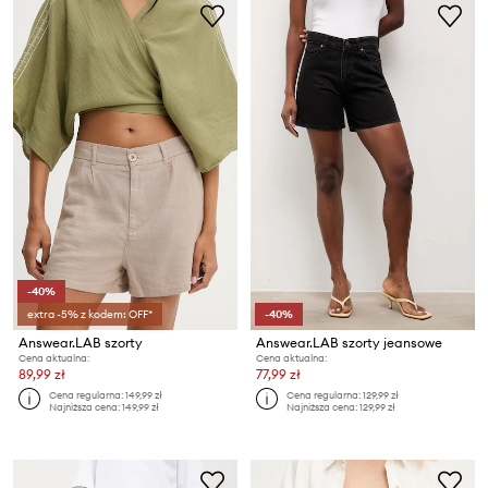
-40%
extra -5% z kodem: OFF*
-40%
Answear.LAB szorty
Answear.LAB szorty jeansowe
Cena aktualna:
Cena aktualna:
89,99 zł
77,99 zł
Cena regularna:
149,99 zł
Cena regularna:
129,99 zł
Najniższa cena:
149,99 zł
Najniższa cena:
129,99 zł