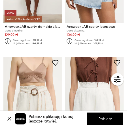
-10%
extra -5% z kodem: OFF*
Answear.LAB szorty damskie z bawełną
Answear.LAB szorty jeansowe
Cena aktualna:
Cena aktualna:
129,99 zł
104,99 zł
Cena regularna:
219,99 zł
Cena regularna:
189,99 zł
Najniższa cena:
144,99 zł
Najniższa cena:
109,99 zł
Pobierz aplikację i kupuj
Pobierz
jeszcze łatwiej.