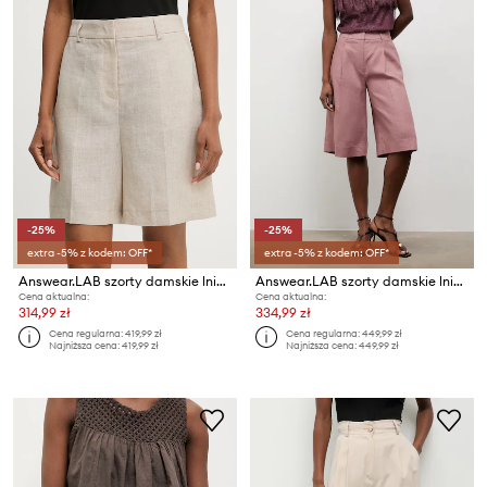
-25%
-25%
extra -5% z kodem: OFF*
extra -5% z kodem: OFF*
Answear.LAB szorty damskie lniane
Answear.LAB szorty damskie lniane
Cena aktualna:
Cena aktualna:
314,99 zł
334,99 zł
Cena regularna:
419,99 zł
Cena regularna:
449,99 zł
Najniższa cena:
419,99 zł
Najniższa cena:
449,99 zł