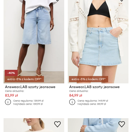
-40%
extra -5% z kodem: OFF*
extra -5% z kodem: OFF*
Answear.LAB szorty jeansowe
Answear.LAB szorty jeansowe
Cena aktualna:
Cena aktualna:
83,99 zł
84,99 zł
Cena regularna:
139,99 zł
Cena regularna:
149,99 zł
Najniższa cena:
139,99 zł
Najniższa cena:
89,99 zł