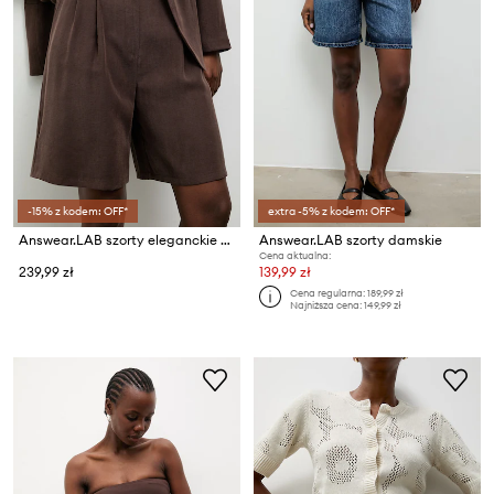
-15% z kodem: OFF*
extra -5% z kodem: OFF*
Answear.LAB szorty eleganckie damskie z wiskozą
Answear.LAB szorty damskie
Cena aktualna:
239,99 zł
139,99 zł
Cena regularna:
189,99 zł
Najniższa cena:
149,99 zł