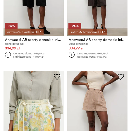
-25%
-25%
extra -5% z kodem: OFF*
extra -5% z kodem: OFF*
Answear.LAB szorty damskie lniane
Answear.LAB szorty damskie lniane
Cena aktualna:
Cena aktualna:
334,99 zł
334,99 zł
Cena regularna:
449,99 zł
Cena regularna:
449,99 zł
Najniższa cena:
449,99 zł
Najniższa cena:
449,99 zł