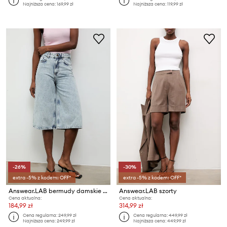
Najniższa cena:
169,99 zł
Najniższa cena:
119,99 zł
-26%
-30%
extra -5% z kodem: OFF*
extra -5% z kodem: OFF*
Answear.LAB bermudy damskie jeansowe
Answear.LAB szorty
Cena aktualna:
Cena aktualna:
184,99 zł
314,99 zł
Cena regularna:
249,99 zł
Cena regularna:
449,99 zł
Najniższa cena:
249,99 zł
Najniższa cena:
449,99 zł