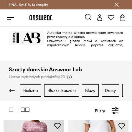
FINAL SALE %
Szczegóły
Oszczędzaj z Answear Club >
Autorska marka własna answear.com stworzona
przez kobiety dla kobiet.
Odważnie i głośno mówi o kobietach we
współczesnym świecie poprzez cykliczne,
tematyczne kapsuły.
Answear.LAB to suma potencjałów: lokalnych fabryk, niewielkich wytwórni
i niezależnych projektantów, z którymi wspólnie kreuje oryginalne,
limitowane propozycje.
Szorty damskie Answear Lab
First: BE BRAVE!
Liczba wybranych produktów: 93
Od tego wszystko się zaczyna.
bielizna
bluzki i koszule
bluzy
dresy
je
Filtry