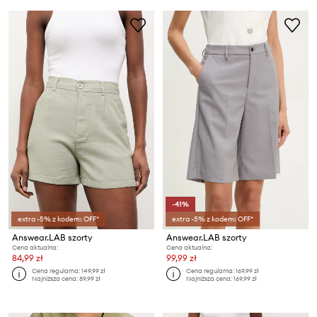
-41%
extra -5% z kodem: OFF*
extra -5% z kodem: OFF*
Answear.LAB szorty
Answear.LAB szorty
Cena aktualna:
Cena aktualna:
84,99 zł
99,99 zł
Cena regularna:
149,99 zł
Cena regularna:
169,99 zł
Najniższa cena:
89,99 zł
Najniższa cena:
169,99 zł