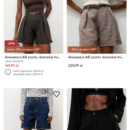
-26%
extra -5% z kodem: OFF*
-15% z kodem: OFF*
Answear.LAB szorty damskie lniane
Answear.LAB szorty damskie lniane
Cena aktualna:
169,99 zł
229,99 zł
Cena regularna:
229,99 zł
Najniższa cena:
229,99 zł