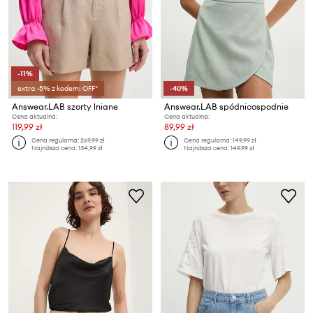
-11%
extra -5% z kodem: OFF*
-40%
Answear.LAB szorty lniane
Answear.LAB spódnicospodnie
Cena aktualna:
Cena aktualna:
119,99 zł
89,99 zł
Cena regularna:
269,99 zł
Cena regularna:
149,99 zł
Najniższa cena:
134,99 zł
Najniższa cena:
149,99 zł