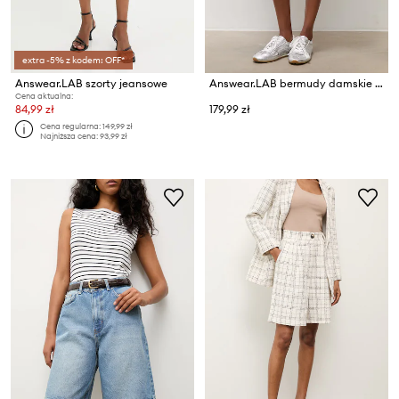
extra -5% z kodem: OFF*
Answear.LAB szorty jeansowe
Answear.LAB bermudy damskie jeansowe
Cena aktualna:
84,99 zł
179,99 zł
Cena regularna:
149,99 zł
Najniższa cena:
93,99 zł