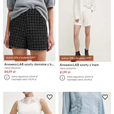
extra -5% z kodem: OFF*
extra -5% z kodem: OFF*
Answear.LAB szorty damskie z bawełną
Answear.LAB szorty z lnem
Cena aktualna:
Cena aktualna:
84,99 zł
61,99 zł
Cena regularna:
219,99 zł
Cena regularna:
219,99 zł
Najniższa cena:
93,99 zł
Najniższa cena:
64,99 zł