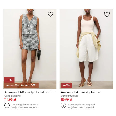
-11%
extra -5% z kodem: OFF*
-40%
Answear.LAB szorty damskie z bawełną
Answear.LAB szorty lniane
Cena aktualna:
Cena aktualna:
114,99 zł
119,99 zł
Cena regularna:
219,99 zł
Cena regularna:
199,99 zł
Najniższa cena:
129,99 zł
Najniższa cena:
199,99 zł