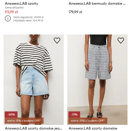
Answear.LAB szorty
Answear.LAB bermudy damskie jeansowe
Cena aktualna:
93,99 zł
179,99 zł
Cena regularna:
149,99 zł
Najniższa cena:
104,99 zł
-30%
-11%
extra -5% z kodem: OFF*
extra -5% z kodem: OFF*
Answear.LAB szorty damskie jeansowe
Answear.LAB szorty damskie