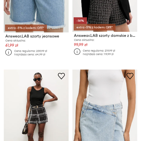
-16%
extra -5% z kodem: OFF*
extra -5% z kodem: OFF*
Answear.LAB szorty damskie z bawełną
Answear.LAB szorty jeansowe
Cena aktualna:
Cena aktualna:
99,99 zł
61,99 zł
Cena regularna:
219,99 zł
Cena regularna:
239,99 zł
Najniższa cena:
119,99 zł
Najniższa cena:
64,99 zł