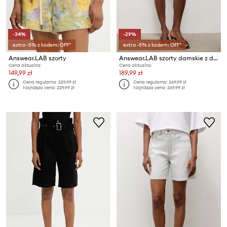
-34%
-29%
extra -5% z kodem: OFF*
extra -5% z kodem: OFF*
Answear.LAB szorty
Answear.LAB szorty damskie z dodatkiem lnu
Cena aktualna:
Cena aktualna:
149,99 zł
189,99 zł
Cena regularna:
229,99 zł
Cena regularna:
269,99 zł
Najniższa cena:
229,99 zł
Najniższa cena:
269,99 zł