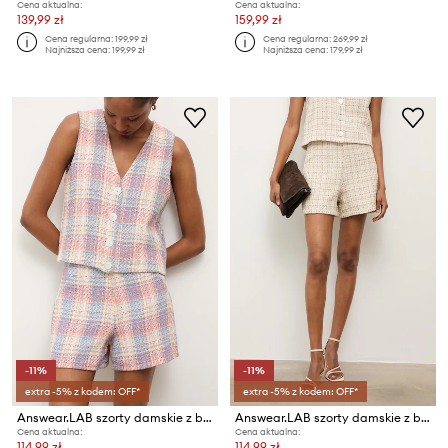
Cena aktualna:
Cena aktualna:
139,99 zł
159,99 zł
Cena regularna:
199,99 zł
Cena regularna:
269,99 zł
Najniższa cena:
199,99 zł
Najniższa cena:
179,99 zł
-11%
-11%
extra -5% z kodem: OFF*
extra -5% z kodem: OFF*
Answear.LAB szorty damskie z bawełną
Answear.LAB szorty damskie z bawełną
Cena aktualna:
Cena aktualna:
114,99 zł
114,99 zł