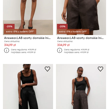
-25%
-20%
extra -5% z kodem: OFF*
extra -5% z kodem: OFF*
Answear.LAB szorty damskie lniane
Answear.LAB szorty damskie lniane
Cena aktualna:
Cena aktualna:
314,99 zł
334,99 zł
Cena regularna:
419,99 zł
Cena regularna:
419,99 zł
Najniższa cena:
419,99 zł
Najniższa cena:
419,99 zł