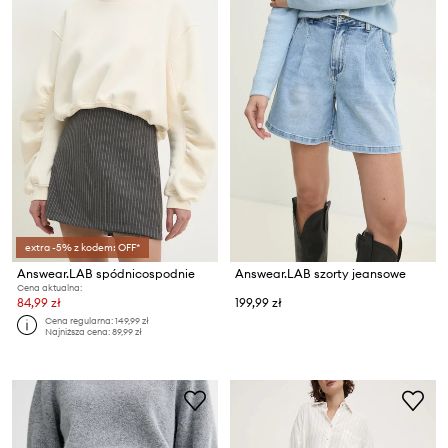
extra -5% z kodem: OFF*
Answear.LAB spódnicospodnie
Answear.LAB szorty jeansowe
Cena aktualna:
84,99 zł
199,99 zł
Cena regularna:
149,99 zł
Najniższa cena:
89,99 zł