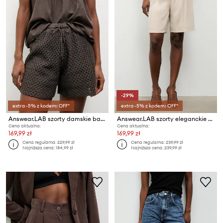
-29%
extra -5% z kodem: OFF*
extra -5% z kodem: OFF*
Answear.LAB szorty damskie bawełniane
Answear.LAB szorty eleganckie damskie z wiskozą
Cena aktualna:
Cena aktualna:
169,99 zł
169,99 zł
Cena regularna:
229,99 zł
Cena regularna:
239,99 zł
Najniższa cena:
184,99 zł
Najniższa cena:
239,99 zł