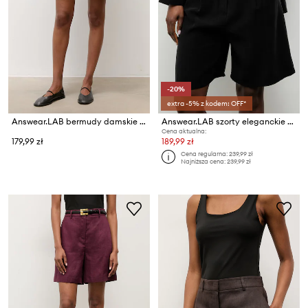
-20%
extra -5% z kodem: OFF*
Answear.LAB bermudy damskie jeansowe
Answear.LAB szorty eleganckie damskie z wiskozą
Cena aktualna:
179,99 zł
189,99 zł
Cena regularna:
239,99 zł
Najniższa cena:
239,99 zł