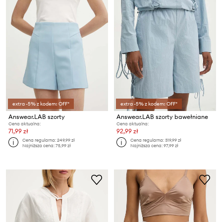
extra -5% z kodem: OFF*
extra -5% z kodem: OFF*
Answear.LAB szorty
Answear.LAB szorty bawełniane
Cena aktualna:
Cena aktualna:
71,99 zł
92,99 zł
Cena regularna:
249,99 zł
Cena regularna:
319,99 zł
Najniższa cena:
75,99 zł
Najniższa cena:
97,99 zł