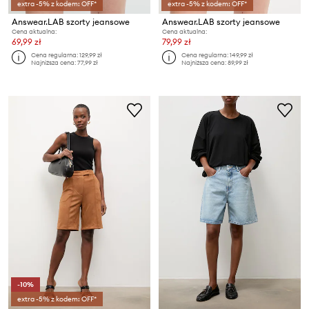
extra -5% z kodem: OFF*
extra -5% z kodem: OFF*
Answear.LAB szorty jeansowe
Answear.LAB szorty jeansowe
Cena aktualna:
Cena aktualna:
69,99 zł
79,99 zł
Cena regularna:
129,99 zł
Cena regularna:
149,99 zł
Najniższa cena:
77,99 zł
Najniższa cena:
89,99 zł
-10%
extra -5% z kodem: OFF*