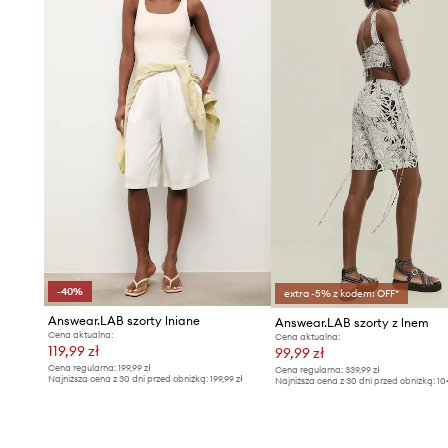
-40%
extra -5% z kodem: OFF*
Answear.LAB szorty lniane
Answear.LAB szorty z lnem
Cena aktualna:
Cena aktualna:
119,99 zł
99,99 zł
Cena regularna:
199,99 zł
Cena regularna:
339,99 zł
Najniższa cena z 30 dni przed obniżką:
199,99 zł
Najniższa cena z 30 dni przed obniżką:
10