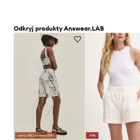
Odkryj produkty Answear.LAB
extra -5% z kodem: OFF*
-11%