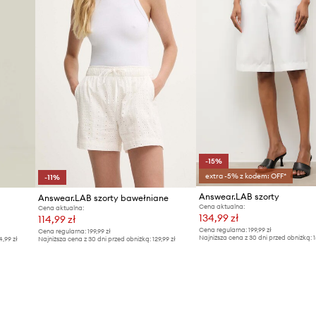
-15%
extra -5% z kodem: OFF*
-11%
Answear.LAB szorty
Answear.LAB szorty bawełniane
Cena aktualna:
Cena aktualna:
134,99 zł
114,99 zł
Cena regularna:
199,99 zł
Cena regularna:
199,99 zł
Najniższa cena z 30 dni przed obniżką:
1
4,99 zł
Najniższa cena z 30 dni przed obniżką:
129,99 zł