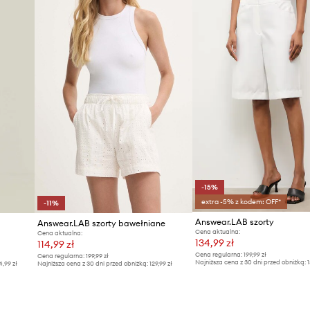
ID Produktu
-15%
extra -5% z kodem: OFF*
-11%
Answear.LAB szorty
Answear.LAB szorty bawełniane
Cena aktualna:
Cena aktualna:
134,99 zł
114,99 zł
Cena regularna:
199,99 zł
Cena regularna:
199,99 zł
Najniższa cena z 30 dni przed obniżką:
1
4,99 zł
Najniższa cena z 30 dni przed obniżką:
129,99 zł