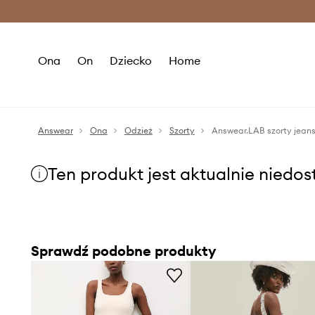
Premium Fashion Benefits >
O
Ona
On
Dziecko
Home
Answear
Ona
Odzież
Szorty
Answear.LAB szorty jean
Ten produkt jest aktualnie niedo
Sprawdź podobne produkty