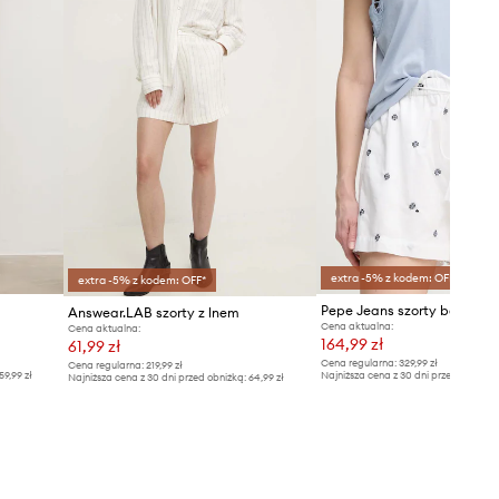
extra -5% z kodem: OFF*
extra -5% z kodem: OFF*
Pepe Jeans szorty bawełn
Answear.LAB szorty z lnem
Cena aktualna:
Cena aktualna:
164,99 zł
61,99 zł
Cena regularna:
329,99 zł
Cena regularna:
219,99 zł
59,99 zł
Najniższa cena z 30 dni przed obniżką
Najniższa cena z 30 dni przed obniżką:
64,99 zł