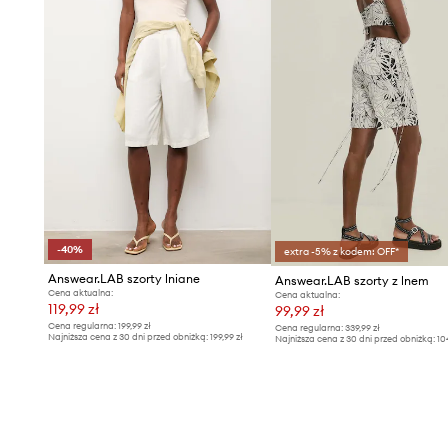
-40%
extra -5% z kodem: OFF*
Answear.LAB szorty lniane
Answear.LAB szorty z lnem
Cena aktualna:
Cena aktualna:
119,99 zł
99,99 zł
Cena regularna:
199,99 zł
Cena regularna:
339,99 zł
Najniższa cena z 30 dni przed obniżką:
199,99 zł
Najniższa cena z 30 dni przed obniżką:
10