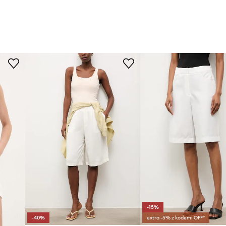
-15%
-40%
extra -5% z kodem: OFF*