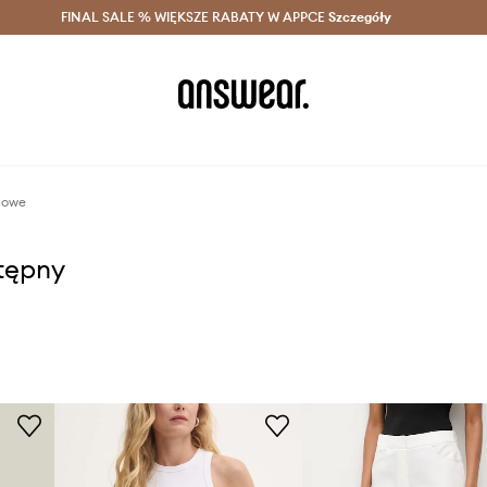
szczędzaj z Answear Club >
FINAL SALE % WIĘKSZE RABATY W APPCE
Dostawa nawet w 24h >
Szczegóły
News
sowe
stępny