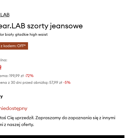
.LAB
ar.LAB szorty jeansowe
or biały gładkie high waist
 z kodem: OFF*
lna:
ł
arna:
199,99 zł
-72%
ena z 30 dni przed obniżką:
57,99 zł
 -5%
ły
niedostępny
ktoś Cię uprzedził. Zapraszamy do zapoznania się z innymi
 z naszej oferty.