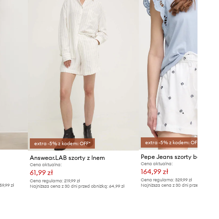
Tabela rozmiarów
extra -5% z kodem: OFF*
extra -5% z kodem: OFF*
Pepe Jeans szorty bawełn
Answear.LAB szorty z lnem
Cena aktualna:
Cena aktualna:
164,99 zł
61,99 zł
Cena regularna:
329,99 zł
Cena regularna:
219,99 zł
59,99 zł
Najniższa cena z 30 dni przed obniżką
Najniższa cena z 30 dni przed obniżką:
64,99 zł