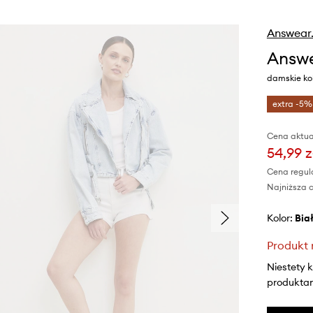
Answear
Answe
damskie kol
extra -5%
Cena aktua
54,99 z
Cena regul
Najniższa c
Kolor:
bia
Produkt 
Niestety 
produktami