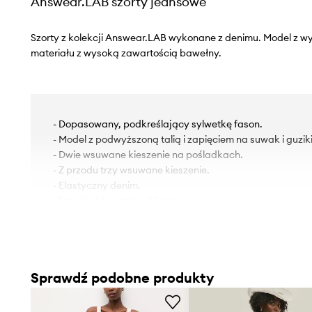
Answear.LAB szorty jeansowe
Szorty z kolekcji Answear.LAB wykonane z denimu. Model z 
materiału z wysoką zawartością bawełny.
- Dopasowany, podkreślający sylwetkę fason.
- Model z podwyższoną talią i zapięciem na suwak i guziki
- Dwie wsuwane kieszenie na pośladkach.
- Z przodu trzy wsuwane kieszenie.
- Elastyczny denim.
- Szerokość w pasie: 32 cm.
- Szerokość w biodrach: 43 cm.
- Wysokość stanu: 30 cm.
- Szerokość nogawki na dole: 30 cm.
- Szerokość nogawki: 30 cm.
Sprawdź podobne produkty
- Długość zewnętrzna nogawki: 29,5 cm.
- Wymiary podane dla rozmiaru: S.