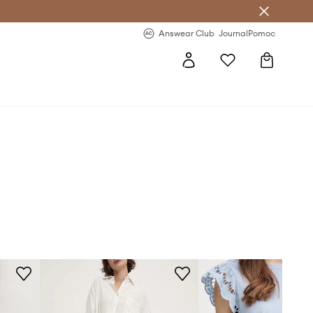
letter >
Regularne nowości >
Answear Club
Journal
Pomoc