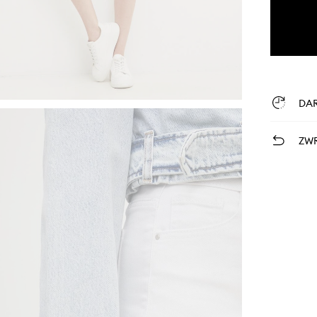
DA
ZWR