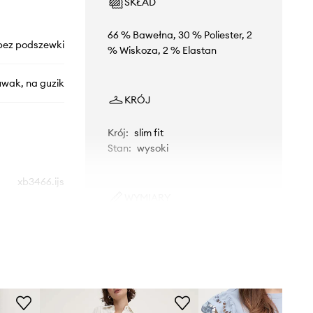
SKŁAD
66 % Bawełna, 30 % Poliester, 2
bez podszewki
% Wiskoza, 2 % Elastan
uwak, na guzik
KRÓJ
Krój
:
slim fit
Stan
:
wysoki
xb3466.ijs
WYMIARY
biały
Modelka ze zdjęcia ma 174 cm
wzrostu i ma na sobie rozmiar S.
Answear.LAB
Rozmiarówka standardowa
Zalecamy wybór rozmiaru, jaki nosisz
zazwyczaj.