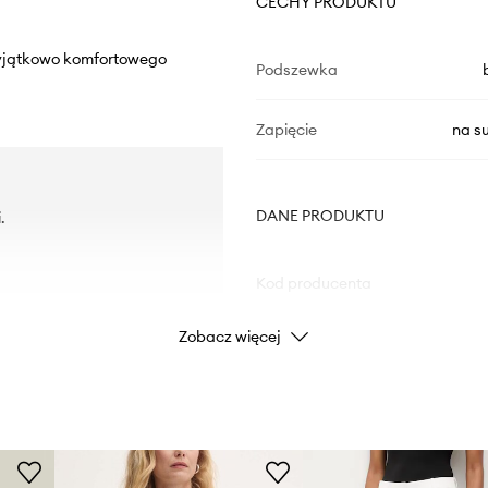
CECHY PRODUKTU
wyjątkowo komfortowego
Podszewka
Zapięcie
na s
DANE PRODUKTU
.
Kod producenta
Zobacz więcej
Kolor
Marka
Producent