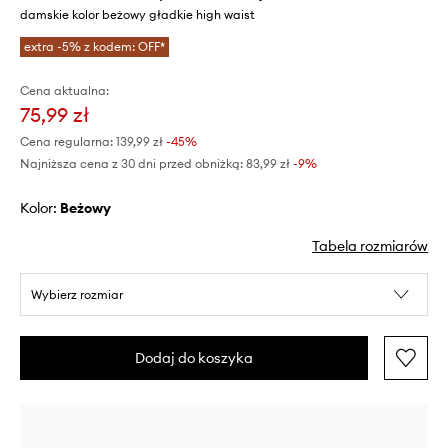
damskie kolor beżowy gładkie high waist
extra -5% z kodem: OFF*
Cena aktualna:
75,99 zł
Cena regularna:
139,99 zł
-45%
Najniższa cena z 30 dni przed obniżką:
83,99 zł
 -9%
Kolor:
beżowy
Tabela rozmiarów
Wybierz rozmiar
Dodaj do koszyka