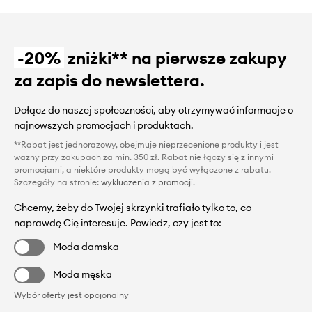
-20%
zniżki** na pierwsze zakupy
za zapis do newslettera.
Dołącz do naszej społeczności, aby otrzymywać informacje o
najnowszych promocjach i produktach.
**Rabat jest jednorazowy, obejmuje nieprzecenione produkty i jest
ważny przy zakupach za min. 350 zł. Rabat nie łączy się z innymi
promocjami, a niektóre produkty mogą być wyłączone z rabatu.
Szczegóły na stronie:
wykluczenia z promocji
.
Chcemy, żeby do Twojej skrzynki trafiało tylko to, co
naprawdę Cię interesuje. Powiedz, czy jest to:
Moda damska
Moda męska
Wybór oferty jest opcjonalny