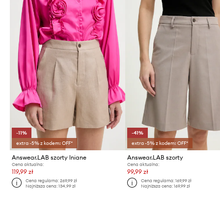
-11%
-41%
extra -5% z kodem: OFF*
extra -5% z kodem: OFF*
Answear.LAB szorty lniane
Answear.LAB szorty
Cena aktualna:
Cena aktualna:
119,99 zł
99,99 zł
Cena regularna:
269,99 zł
Cena regularna:
169,99 zł
Najniższa cena:
134,99 zł
Najniższa cena:
169,99 zł