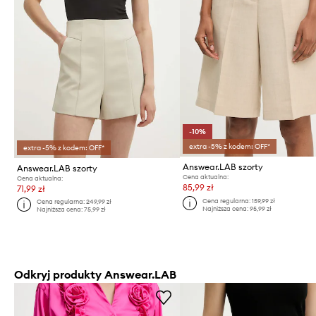
-10%
extra -5% z kodem: OFF*
extra -5% z kodem: OFF*
Answear.LAB szorty
Answear.LAB szorty
Cena aktualna:
Cena aktualna:
85,99 zł
71,99 zł
Cena regularna:
159,99 zł
Cena regularna:
249,99 zł
Najniższa cena:
95,99 zł
Najniższa cena:
75,99 zł
Odkryj produkty Answear.LAB