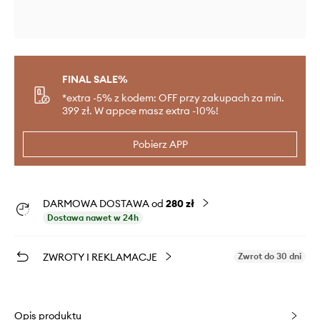
FINAL SALE%
*extra -5% z kodem: OFF przy zakupach za min.
399 zł. W appce masz extra -10%!
Pobierz APP
DARMOWA DOSTAWA od
280 zł
Dostawa nawet w 24h
ZWROTY I REKLAMACJE
Zwrot do 30 dni
Opis produktu