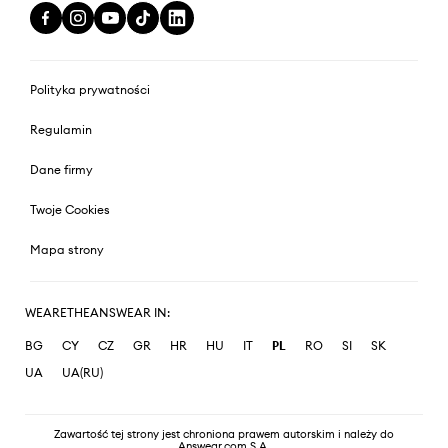
Polityka prywatności
Regulamin
Dane firmy
Twoje Cookies
Mapa strony
WEARETHEANSWEAR IN:
BG
CY
CZ
GR
HR
HU
IT
PL
RO
SI
SK
UA
UA(RU)
Zawartość tej strony jest chroniona prawem autorskim i należy do
Answear.com S.A.