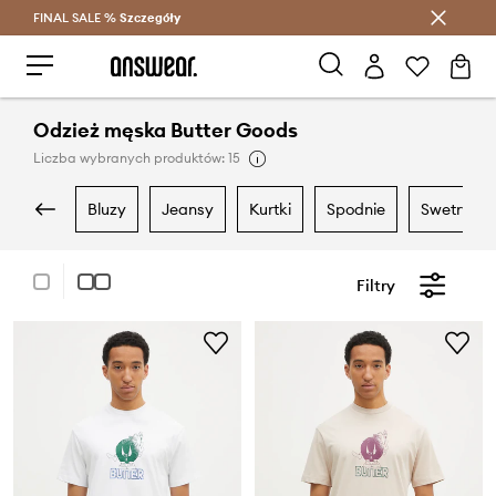
FINAL SALE %
Szczegóły
Oszczędzaj z Answear Club >
Odzież męska Butter Goods
Liczba wybranych produktów: 15
bluzy
jeansy
kurtki
spodnie
swetry
Filtry