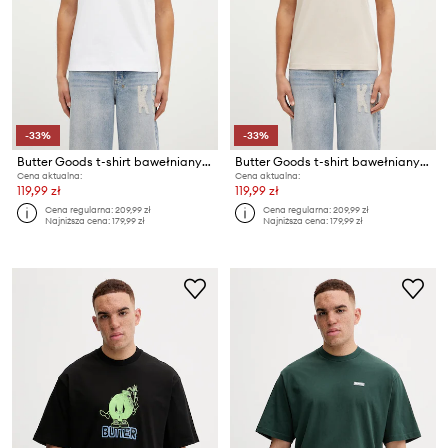
-33%
-33%
Butter Goods t-shirt bawełniany Bomb Tee
Butter Goods t-shirt bawełniany Bomb Tee
Cena aktualna:
Cena aktualna:
119,99 zł
119,99 zł
Cena regularna:
209,99 zł
Cena regularna:
209,99 zł
Najniższa cena:
179,99 zł
Najniższa cena:
179,99 zł