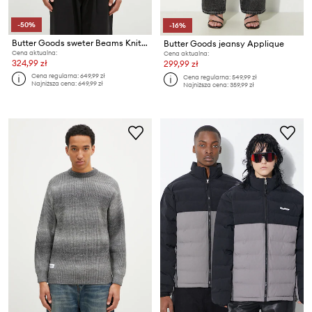
-50%
-16%
Butter Goods sweter Beams Knit Sweater
Butter Goods jeansy Applique
Cena aktualna:
Cena aktualna:
324,99 zł
299,99 zł
Cena regularna:
649,99 zł
Cena regularna:
549,99 zł
Najniższa cena:
649,99 zł
Najniższa cena:
359,99 zł