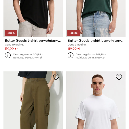
-33%
-33%
Butter Goods t-shirt bawełniany Bomb Tee
Butter Goods t-shirt bawełniany Basic Tee
Cena aktualna:
Cena aktualna:
119,99 zł
119,99 zł
Cena regularna:
209,99 zł
Cena regularna:
209,99 zł
Najniższa cena:
179,99 zł
Najniższa cena:
179,99 zł