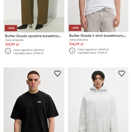
-41%
-15%
Butter Goods t-shirt bawełniany Basic Tee
Butter Goods spodnie bawełniane Field
Cena aktualna:
Cena aktualna:
104,99 zł
319,99 zł
Cena regularna:
209,99 zł
Cena regularna:
589,99 zł
Najniższa cena:
179,99 zł
Najniższa cena:
379,99 zł