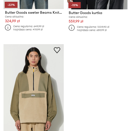
-22%
-15%
Butter Goods sweter Beams Knit Sweater
Butter Goods kurtka
Cena aktualna:
Cena aktualna:
324,99 zł
559,99 zł
Cena regularna:
649,99 zł
Cena regularna:
1009,90 zł
Najniższa cena:
419,99 zł
Najniższa cena:
659,99 zł