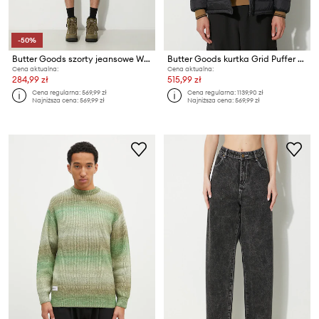
-50%
Butter Goods szorty jeansowe Web Denim Shorts
Butter Goods kurtka Grid Puffer Jacket
Cena aktualna:
Cena aktualna:
284,99 zł
515,99 zł
Cena regularna:
569,99 zł
Cena regularna:
1139,90 zł
Najniższa cena:
569,99 zł
Najniższa cena:
569,99 zł