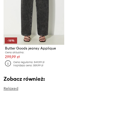
-16%
Butter Goods jeansy Applique
Cena aktualna:
299,99 zł
Cena regularna:
549,99 zł
Najniższa cena:
359,99 zł
Zobacz również:
Relaxed