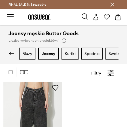
FINAL SALE %
Szczegóły
Oszczędzaj z Answear Club >
Jeansy męskie Butter Goods
Liczba wybranych produktów: 1
bluzy
jeansy
kurtki
spodnie
swetry
Filtry