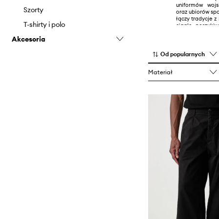
uniformów wojs
Szorty
oraz ubiorów sp
łączy tradycje 
T-shirty i polo
ciągle poszuki
technologicznyc
Akcesoria
wyjątkowych kol
Czapki i kapelusze
Od popularnych
Nerki i saszetki
Materiał
Plecaki