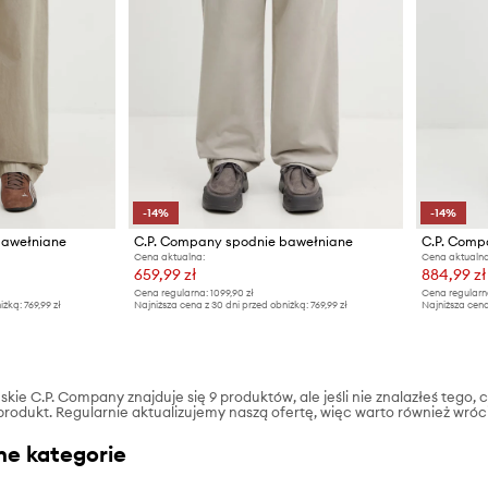
-14%
-14%
bawełniane
C.P. Company spodnie bawełniane
Cena aktualna:
Cena aktualna
659,99 zł
884,99 zł
Cena regularna:
1099,90 zł
Cena regularn
iżką:
769,99 zł
Najniższa cena z 30 dni przed obniżką:
769,99 zł
Najniższa cena
kie C.P. Company znajduje się 9 produktów, ale jeśli nie znalazłeś tego, c
produkt. Regularnie aktualizujemy naszą ofertę, więc warto również wróc
ne kategorie