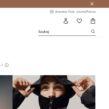
letter >
Regularne nowości >
Answear Club
Journal
Pomoc
 7