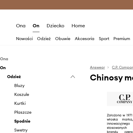
Premium Fashion Benefits >
O
Ona
On
Dziecko
Home
Nowości
Odzież
Obuwie
Akcesoria
Sport
Premium
Ona
On
Akcesoria
Answear
C.P. Compa
Chinosy m
Odzież
Czapki i kapelusze
Plecaki
Bluzy
Torebki
Koszule
Kurtki
Płaszcze
Założona w 1971
włoska marka
Spodnie
innowacyjn
stosowanych m
Swetry
brandu czerp