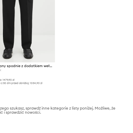
C.P. Company spodnie z dodatkiem wełny
:
a:
1479,90 zł
 z 30 dni przed obniżką:
1034,90 zł
zego szukasz, sprawdź inne kategorie z listy poniżej. Możliwe, że
ić i sprawdzić nowości.