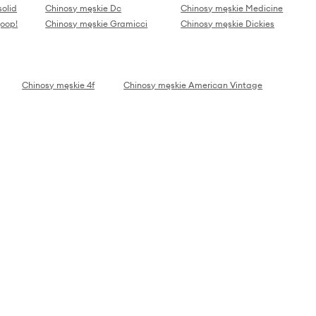
solid
Chinosy męskie Dc
Chinosy męskie Medicine
joop!
Chinosy męskie Gramicci
Chinosy męskie Dickies
Chinosy męskie 4f
Chinosy męskie American Vintage