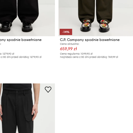
-14%
any spodnie bawełniane
C.P. Company spodnie bawełniane
:
Cena aktualna:
659,99 zł
a:
1279,90 zł
Cena regularna:
1099,90 zł
 z 30 dni przed obniżką:
1279,90 zł
Najniższa cena z 30 dni przed obniżką:
769,99 zł