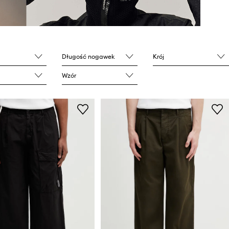
Długość nogawek
Krój
Wzór