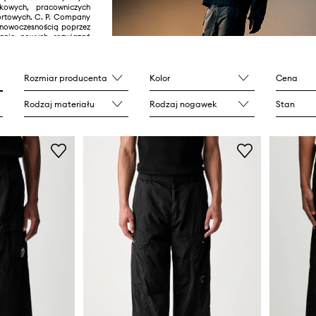
kowych, pracowniczych
ortowych. C. P. Company
z nowoczesnością poprzez
wanie nowych rozwiązań
h, stosowanych w swoich
ekcjach.
Rozmiar producenta
Kolor
Cena
Rodzaj materiału
Rodzaj nogawek
Stan