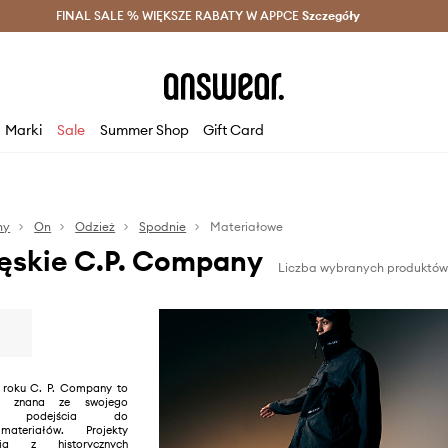
szczędzaj z Answear Club >
FINAL SALE % WIĘKSZE RABATY W APPCE
Dostawa nawet w 24h >
Szczegóły
News
Marki
Sale
Summer Shop
Gift Card
ny
On
Odzież
Spodnie
Materiałowe
ęskie C.P. Company
Liczba wybranych produktów:
 roku C. P. Company to
, znana ze swojego
ego podejścia do
ateriałów. Projekty
ią z historycznych