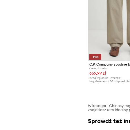
-14%
C.P. Company spodnie 
Cena aktualna:
659,99 zł
Cena regularna:
1099,90 zł
Najniższa cena z 30 dni przed obn
W kategorii Chinosy męs
znajdziesz tam idealny 
Sprawdź też in