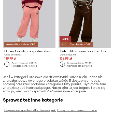
-23%
extra -5% z kodem: OFF*
extra -5% z kodem: OFF*
Calvin Klein Jeans spodnie dresowe bawełniane dziecięce
Calvin Klein Jeans spodnie dresowe bawełniane dziecięce
Cena aktualna:
Cena aktualna:
139,99 zł
136,99 zł
Cena regularna:
289,99 zł
Cena regularna:
289,99 zł
Najniższa cena:
154,99 zł
Najniższa cena:
179,99 zł
Jeśli w kategorii Dresowe dla dziewczynki Calvin Klein Jeans nie
znalazłaś poszukiwanego produktu wśród 11 dostępnych opcji,
spróbuj przejrzeć podobne kategorie z listy poniżej. Być może tam
znajdziesz coś interesującego. Nasza oferta jest bogata i stale się
rozwija, więc warto sprawdzić również inne kategorie.
Sprawdź też inne kategorie
Eleganckie spodnie dla dziewczynki
Dresy bawełniane damskie