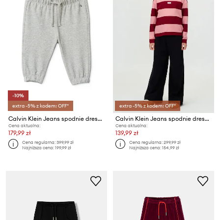
-10%
extra -5% z kodem: OFF*
extra -5% z kodem: OFF*
Calvin Klein Jeans spodnie dresowe dziecięce
Calvin Klein Jeans spodnie dresowe dziecięce
Cena aktualna:
Cena aktualna:
179,99 zł
139,99 zł
Cena regularna:
399,99 zł
Cena regularna:
299,99 zł
Najniższa cena:
199,99 zł
Najniższa cena:
154,99 zł