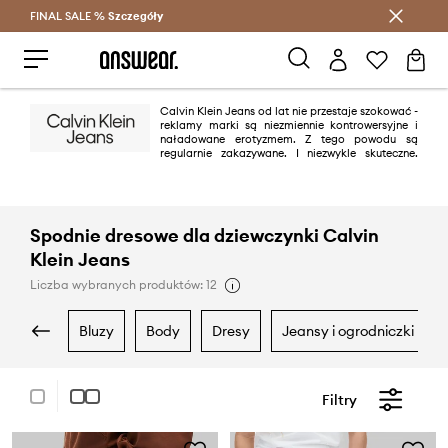
FINAL SALE %
Szczegóły
Oszczędzaj z Answear Club >
Calvin Klein Jeans od lat nie przestaje szokować -
reklamy marki są niezmiennie kontrowersyjne i
naładowane erotyzmem. Z tego powodu są
regularnie zakazywane. I niezwykle skuteczne.
Jednak dżinsy z charakterystycznym szwem „omega” na tylnych
kieszeniach to przede wszystkim świeżość, nowoczesność i minimalizm.
Zasada „mniej znaczy więcej” sprawdza się w tym przypadku znakomicie.
Spodnie dresowe dla dziewczynki Calvin
Klein Jeans
Liczba wybranych produktów: 12
bluzy
body
dresy
jeansy i ogrodniczki
Filtry