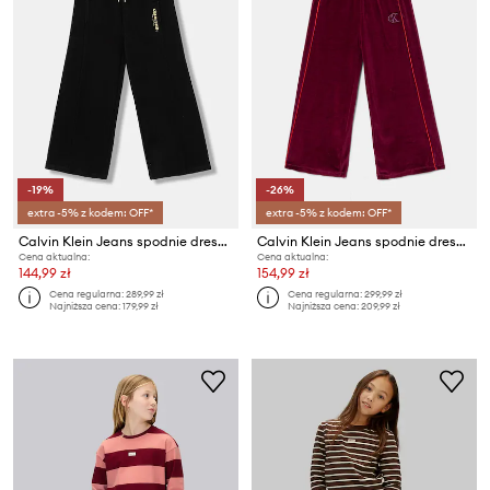
-19%
-26%
extra -5% z kodem: OFF*
extra -5% z kodem: OFF*
Calvin Klein Jeans spodnie dresowe bawełniane dziecięce
Calvin Klein Jeans spodnie dresowe welurowe dziecięce
Cena aktualna:
Cena aktualna:
144,99 zł
154,99 zł
Cena regularna:
289,99 zł
Cena regularna:
299,99 zł
Najniższa cena:
179,99 zł
Najniższa cena:
209,99 zł