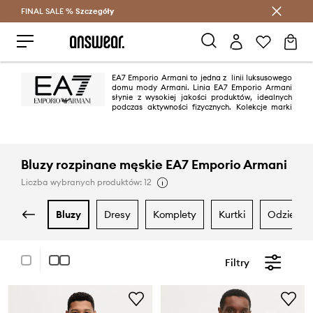
FINAL SALE %
Szczegóły
Oszczędzaj z Answear Club >
EA7 Emporio Armani to jedna z linii luksusowego
domu mody Armani. Linia EA7 Emporio Armani
słynie z wysokiej jakości produktów, idealnych
podczas aktywności fizycznych. Kolekcje marki
wyróżniają się sportowym charakterem, minimalizmem oraz stylowym
designem połączonym z komfortem.
Bluzy rozpinane męskie EA7 Emporio Armani
Liczba wybranych produktów: 12
bluzy
dresy
komplety
kurtki
odzież k
Filtry