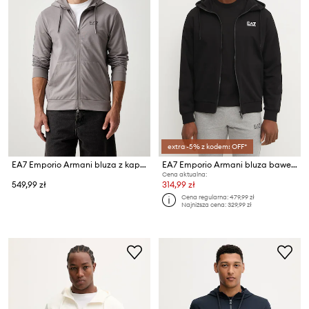
extra -5% z kodem: OFF*
EA7 Emporio Armani bluza z kapturem męska
EA7 Emporio Armani bluza bawełniana
Cena aktualna:
549,99 zł
314,99 zł
Cena regularna:
479,99 zł
Najniższa cena:
329,99 zł