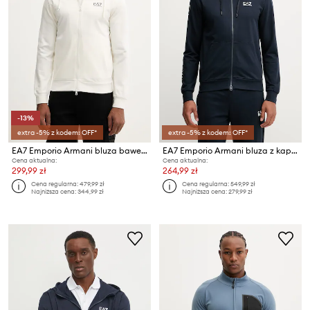
-13%
extra -5% z kodem: OFF*
extra -5% z kodem: OFF*
EA7 Emporio Armani bluza bawełniana
EA7 Emporio Armani bluza z kapturem męska
Cena aktualna:
Cena aktualna:
299,99 zł
264,99 zł
Cena regularna:
479,99 zł
Cena regularna:
549,99 zł
Najniższa cena:
344,99 zł
Najniższa cena:
279,99 zł