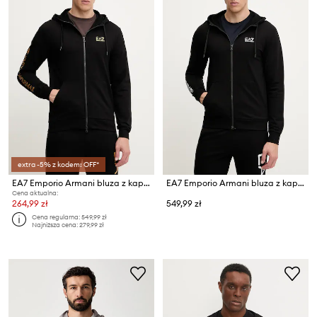
extra -5% z kodem: OFF*
EA7 Emporio Armani bluza z kapturem męska
EA7 Emporio Armani bluza z kapturem męska
Cena aktualna:
264,99 zł
549,99 zł
Cena regularna:
549,99 zł
Najniższa cena:
279,99 zł