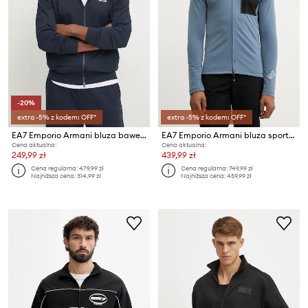
-20%
extra -5% z kodem: OFF*
extra -5% z kodem: OFF*
EA7 Emporio Armani bluza bawełniana
EA7 Emporio Armani bluza sportowa
Cena aktualna:
Cena aktualna:
249,99 zł
439,99 zł
Cena regularna:
479,99 zł
Cena regularna:
749,99 zł
Najniższa cena:
314,99 zł
Najniższa cena:
459,99 zł