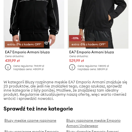
-10%
extra -5% z kodem: OFF*
extra -5% z kodem: OFF*
EA7 Emporio Armani bluza
EA7 Emporio Armani bluza
Cena aktualna:
Cena aktualna:
439,99 zł
529,99 zł
Cena regularna:
749,99 zł
Cena regularna:
1189,90 zł
Najniższa cena:
459,99 zł
Najniższa cena:
589,99 zł
W kategorii Bluzy rozpinane męskie EA7 Emporio Armani znajduje się
23 produktów, ale jeśli nie znalazłeś tego, czego szukasz, sprawdź
inne kategorie z listy poniżej. Możliwe, że znajdziesz tam idealny
produkt. Regularnie aktualizujemy naszą ofertę, więc warto również
wrócić i sprawdzić nowości.
Sprawdź też inne kategorie
Bluzy męskie czarne rozpinane
Bluzy rozpinane męskie Emporio
Armani Underwear
Bluzy rozpinane męskie Emporio
Bluzy damskie Emporio Armani