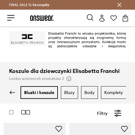
FINAL SALE %
Szczegóły
Oszczędzaj z Answear Club >
Elisabetta Franchi to włoska projektantka, której
projekty charakteryzują się oryginalną formą
oraz innowacyjnymi pomysłami. Kolekcje marki
są jednocześnie odważne i eleganckie,
przeznaczone dla kobiet lubiących bawić się modą.
Koszule dla dziewczynki Elisabetta Franchi
Liczba wybranych produktów: 2
bluzki i koszule
bluzy
body
komplety
Filtry