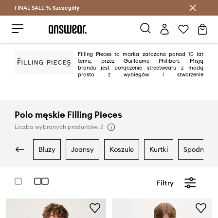
FINAL SALE %
Szczegóły
Oszczędzaj z Answear Club >
Filling Pieces to marka założona ponad 10 lat
temu, przez Guillaume Philibert. Misją
brandu jest połączenie streetwearu z modą
prosto z wybiegów i stworzenie
luksusowej oferty w przystępnej cenie.
Polo męskie Filling Pieces
Liczba wybranych produktów: 2
bluzy
jeansy
koszule
kurtki
spodnie
Filtry