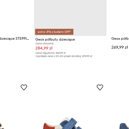
extra -5% z kodem: OFF*
Geox półbuty skórzane dziecięce STEPPIEUP
Geox półbuty dziecięce
Cena aktualna:
269,99 zł
284,99 zł
Cena regularna:
389,99 zł
Najniższa cena z 30 dni przed obniżką:
299,99 zł