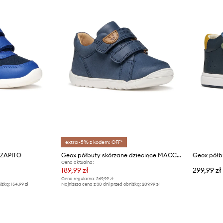
extra -5% z kodem: OFF*
 ZAPITO
Geox półbuty skórzane dziecięce MACCHIA
Geox półb
Cena aktualna:
189,99 zł
299,99 zł
Cena regularna:
269,99 zł
iżką:
154,99 zł
Najniższa cena z 30 dni przed obniżką:
209,99 zł