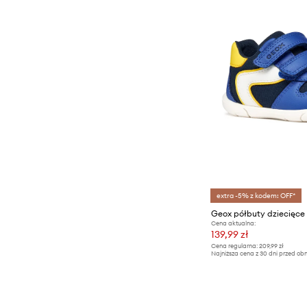
extra -5% z kodem: OFF*
Geox półbuty dziecięce
Cena aktualna:
139,99 zł
Cena regularna:
209,99 zł
Najniższa cena z 30 dni przed obn