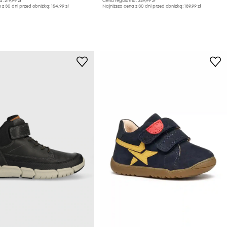
a:
219,99 zł
Cena regularna:
329,99 zł
 z 30 dni przed obniżką:
154,99 zł
Najniższa cena z 30 dni przed obniżką:
189,99 zł