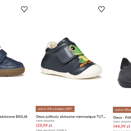
extra -5% z kodem: OFF*
extra -5% 
 skórzane BIGLIA
Geox półbuty skórzane niemowlęce TUTIM
Geox - Pół
Cena aktualna:
Cena aktualna
129,99 zł
144,99 zł
Cena regularna:
229,99 zł