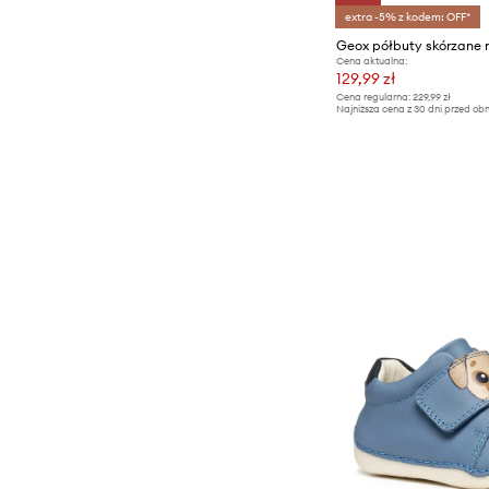
extra -5% z kodem: OFF*
Cena aktualna:
129,99 zł
Cena regularna:
229,99 zł
Najniższa cena z 30 dni przed obn