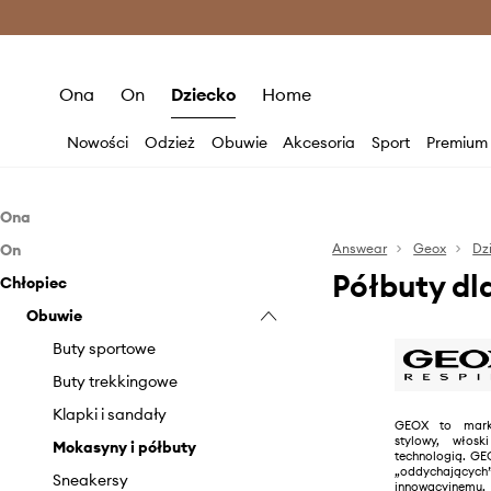
Premium Fashion Benefits >
O
Ona
On
Dziecko
Home
Nowości
Odzież
Obuwie
Akcesoria
Sport
Premium
Ona
On
Odzież
Answear
Geox
Dz
Półbuty dl
Chłopiec
Obuwie
Odzież
Kurtki
Akcesoria
Obuwie
Obuwie
Płaszcze
Baleriny
Kurtki
Akcesoria
Botki
Czapki i kapelusze
Swetry
Buty wysokie
Buty sportowe
Buty trekkingowe
Portfele
T-shirty i polo
Espadryle
Etui i pokrowce
Buty trekkingowe
Espadryle
Torebki
Klapki i sandały
Paski
Klapki i sandały
GEOX to mark
stylowy, włos
Mokasyny i półbuty
Mokasyny i półbuty
Mokasyny i półbuty
technologią. GE
„oddychających
Klapki i sandały
Sneakersy
Sneakersy
innowacyjne