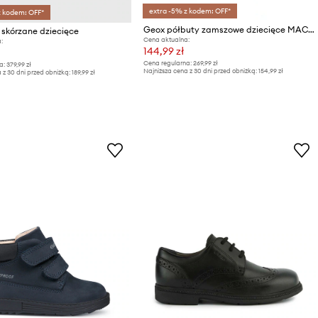
extra -5% z kodem: OFF*
z kodem: OFF*
Geox półbuty zamszowe dziecięce MACCHIA
 skórzane dziecięce
Cena aktualna:
:
144,99 zł
Cena regularna:
269,99 zł
a:
379,99 zł
Najniższa cena z 30 dni przed obniżką:
154,99 zł
 z 30 dni przed obniżką:
189,99 zł