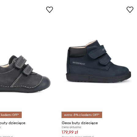
z kodem: OFF*
extra -5% z kodem: OFF*
buty dziecięce
Geox buty dziecięce
:
Cena aktualna:
179,99 zł