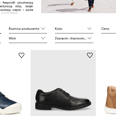
 Respira® umożliwiają
ntylację stóp, dzięki
zostają ciepłe i suche
i ciepłe latem.
Rozmiar producenta
Kolor
Cena
Wzór
Zapięcie i dopasowanie