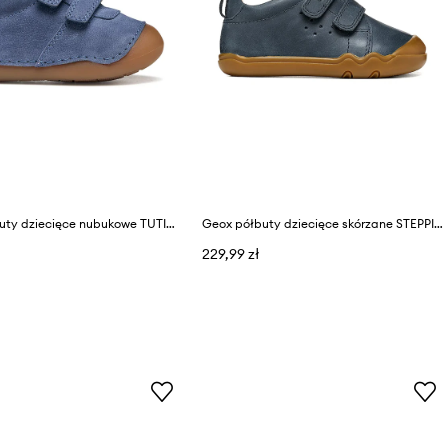
Geox półbuty dziecięce nubukowe TUTIM
Geox półbuty dziecięce skórzane STEPPIEUP Barefoot
229,99 zł