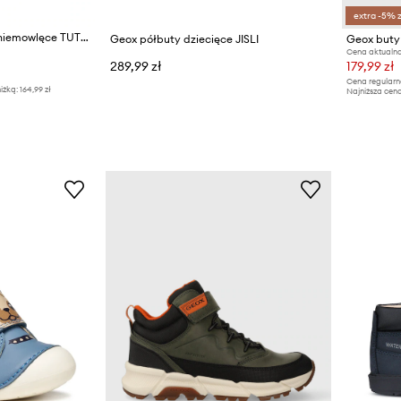
extra -5% 
Geox półbuty skórzane niemowlęce TUTIM
Geox półbuty dziecięce JISLI
Geox buty
Cena aktualna
289,99 zł
179,99 zł
Cena regularn
iżką:
164,99 zł
Najniższa cena