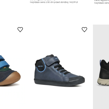
Cena regularn
Najniższa cena z 30 dni przed obniżką:
142,99 zł
Najniższa cena