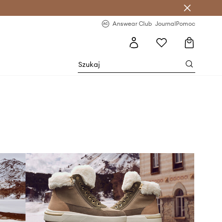
letter >
Regularne nowości >
Answear Club
Journal
Pomoc