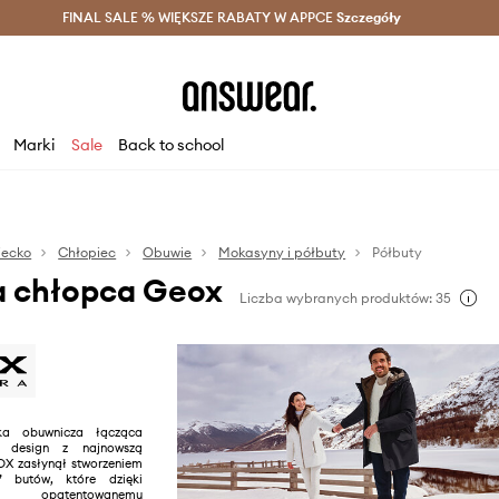
szczędzaj z Answear Club >
FINAL SALE % WIĘKSZE RABATY W APPCE
Dostawa nawet w 24h >
Szczegóły
News
Marki
Sale
Back to school
iecko
Chłopiec
Obuwie
Mokasyny i półbuty
Półbuty
a chłopca Geox
Liczba wybranych produktów: 35
a obuwnicza łącząca
ki design z najnowszą
OX zasłynął stworzeniem
” butów, które dzięki
mu, opatentowanemu