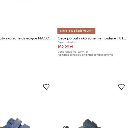
extra -5% z kodem: OFF*
Geox półbuty skórzane dziecięce MACCHIA
Geox półbuty skórzane niemowlęce TUTIM
Cena aktualna:
159,99 zł
Cena regularna:
229,99 zł
Najniższa cena z 30 dni przed obniżką:
169,99 zł