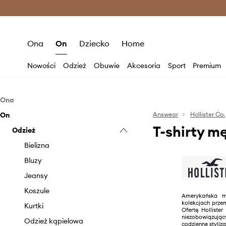
Premium Fashion Benefits >
O
Ona
On
Dziecko
Home
Nowości
Odzież
Obuwie
Akcesoria
Sport
Premium
Ona
On
Odzież
Answear
Hollister Co.
T-shirty mę
Akcesoria
Odzież
Bielizna
Bluzki i koszule
Szaliki i chusty
Bielizna
Bluzy
Torebki
Bluzy
Jeansy
Jeansy
Kombinezony
Koszule
Amerykańska m
kolekcjach przem
Kurtki
Kurtki
Ofertę Holliste
niezobowiązuj
Marynarki i kamizelki
Odzież kąpielowa
codzienne styliza