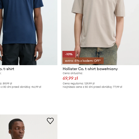
-10%
extra -5% z kodem: OFF*
. t-shirt
Hollister Co. t-shirt bawełniany
:
Cena aktualna:
69,99 zł
a:
89,99 zł
Cena regularna:
129,99 zł
 z 30 dni przed obniżką:
46,99 zł
Najniższa cena z 30 dni przed obniżką:
77,99 zł