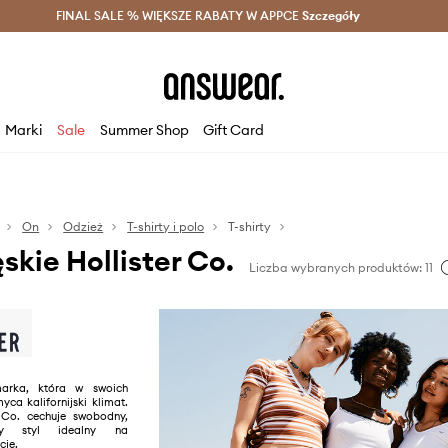
szczędzaj z Answear Club >
FINAL SALE % WIĘKSZE RABATY W APPCE
Dostawa nawet w 24h >
Szczegóły
News
Marki
Sale
Summer Shop
Gift Card
On
Odzież
T-shirty i polo
T-shirty
skie Hollister Co.
Liczba wybranych produktów: 11
arka, która w swoich
yca kalifornijski klimat.
r Co. cechuje swobodny,
ący styl idealny na
cje.