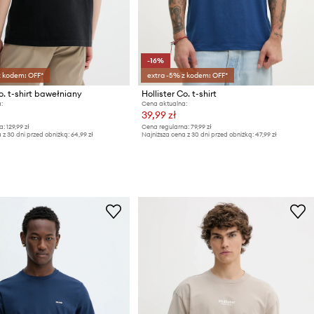
-16%
z kodem: OFF*
extra -5% z kodem: OFF*
o. t-shirt bawełniany
Hollister Co. t-shirt
:
Cena aktualna:
39,99 zł
a:
129,99 zł
Cena regularna:
79,99 zł
 z 30 dni przed obniżką:
64,99 zł
Najniższa cena z 30 dni przed obniżką:
47,99 zł