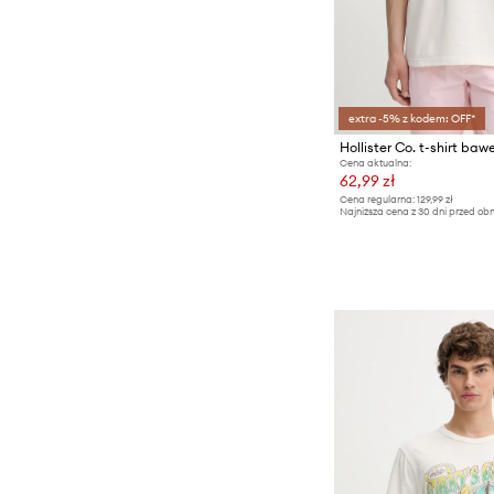
extra -5% z kodem: OFF*
Hollister Co. t-shirt baw
Cena aktualna:
62,99 zł
Cena regularna:
129,99 zł
Najniższa cena z 30 dni przed obn