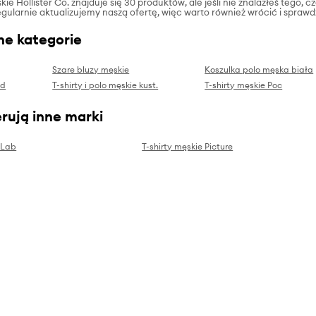
kie Hollister Co. znajduje się 30 produktów, ale jeśli nie znalazłeś tego, c
gularnie aktualizujemy naszą ofertę, więc warto również wrócić i sprawd
ne kategorie
Szare bluzy męskie
Koszulka polo męska biała
id
T-shirty i polo męskie kust.
T-shirty męskie Poc
rują inne marki
 Lab
T-shirty męskie Picture