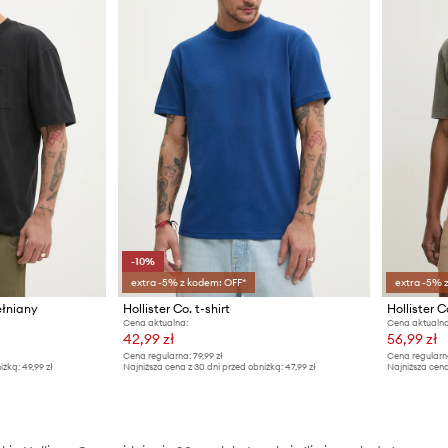
-10%
extra -5% z kodem: OFF*
extra -5% 
ełniany
Hollister Co. t-shirt
Hollister C
Cena aktualna:
Cena aktualna
42,99 zł
56,99 zł
Cena regularna:
79,99 zł
Cena regularn
iżką:
49,99 zł
Najniższa cena z 30 dni przed obniżką:
47,99 zł
Najniższa cena