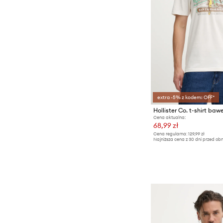
extra -5% z kodem: OFF*
Hollister Co. t-shirt baw
Cena aktualna:
68,99 zł
Cena regularna:
129,99 zł
Najniższa cena z 30 dni przed obn