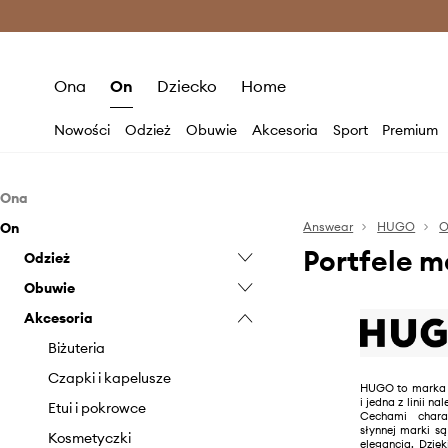
Premium Fashion Benefits >
O
Ona
On
Dziecko
Home
Nowości
Odzież
Obuwie
Akcesoria
Sport
Premium
Ona
On
Odzież
Answear
HUGO
O
Portfele 
Obuwie
Odzież
Bielizna
Akcesoria
Obuwie
Bluzki i koszule
Baleriny
Bielizna
Akcesoria
Bluzy
Botki
Czapki i kapelusze
Bluzy
Buty sportowe
Jeansy
Kalosze
Okulary
Jeansy
Buty wysokie
Biżuteria
Kurtki
Mokasyny i półbuty
Paski
Komplety
Espadryle
Czapki i kapelusze
HUGO to marka 
i jedna z linii 
Marynarki i kamizelki
Klapki i sandały
Portfele
Koszule
Klapki i sandały
Etui i pokrowce
Cechami charak
słynnej marki są
Płaszcze
Kozaki
Rękawiczki
Kurtki
Mokasyny i półbuty
Kosmetyczki
elegancja. Dzię