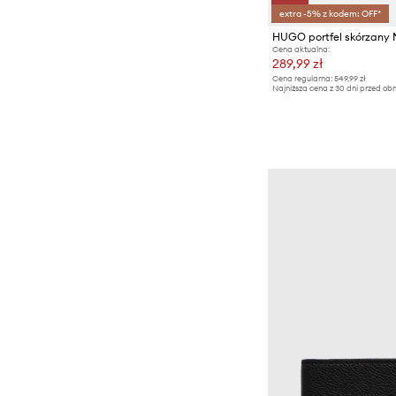
extra -5% z kodem: OFF*
HUGO portfel skórzany
Cena aktualna:
289,99 zł
Cena regularna:
549,99 zł
Najniższa cena z 30 dni przed obn