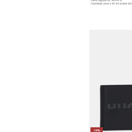
Cena regularna:
349,99 zł
Najniższa cena z 30 dni przed obn
-14%