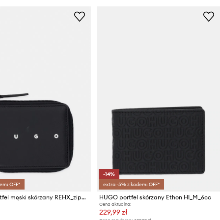
-14%
em: OFF*
extra -5% z kodem: OFF*
HUGO portfel męski skórzany REHX_ziparound
HUGO portfel skórzany Ethon HI_M_6cc
Cena aktualna:
229,99 zł