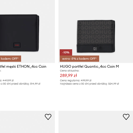
-10%
z kodem: OFF*
extra -5% z kodem: OFF*
fel męski ETHON_4cc Coin
HUGO portfel Quantic_4cc Coin M
:
Cena aktualna:
289,99 zł
a:
449,99 zł
Cena regularna:
499,99 zł
 z 30 dni przed obniżką:
314,99 zł
Najniższa cena z 30 dni przed obniżką:
324,99 zł