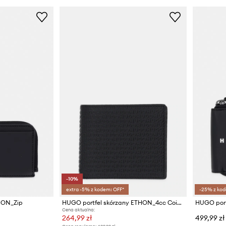
-10%
extra -5% z kodem: OFF*
-25% z kod
HON_Zip
HUGO portfel skórzany ETHON_4cc Coin MG
Cena aktualna:
264,99 zł
499,99 zł