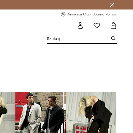
letter >
Regularne nowości >
Answear Club
Journal
Pomoc