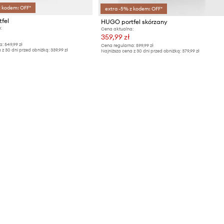
z kodem: OFF*
extra -5% z kodem: OFF*
fel
HUGO portfel skórzany
:
Cena aktualna:
359,99 zł
a:
549,99 zł
Cena regularna:
599,99 zł
 z 30 dni przed obniżką:
339,99 zł
Najniższa cena z 30 dni przed obniżką:
379,99 zł