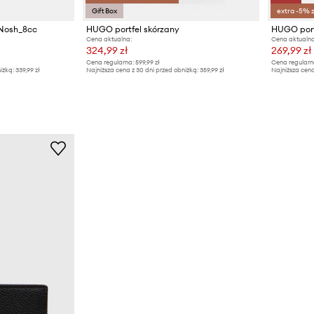
Gift Box
extra -5% 
 Nosh_8cc
HUGO portfel skórzany
HUGO port
Cena aktualna:
Cena aktualna
324,99 zł
269,99 zł
Cena regularna:
599,99 zł
Cena regularn
iżką:
339,99 zł
Najniższa cena z 30 dni przed obniżką:
359,99 zł
Najniższa cena