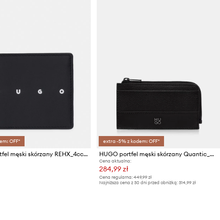
em: OFF*
extra -5% z kodem: OFF*
HUGO portfel męski skórzany REHX_4cc Coi
HUGO portfel męski skórzany Quantic_NEW Zip
Cena aktualna:
284,99 zł
Cena regularna:
449,99 zł
Najniższa cena z 30 dni przed obniżką:
314,99 zł