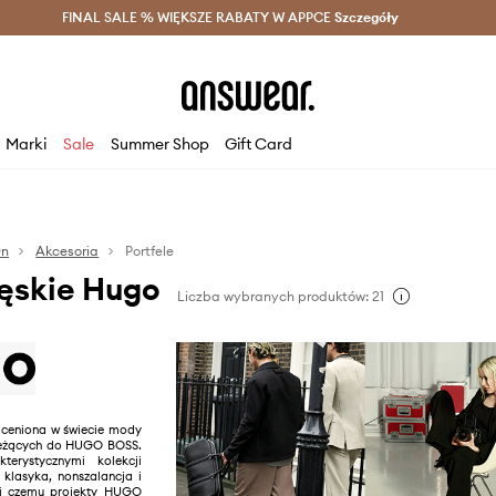
szczędzaj z Answear Club >
FINAL SALE % WIĘKSZE RABATY W APPCE
Dostawa nawet w 24h >
Szczegóły
News
Marki
Sale
Summer Shop
Gift Card
n
Akcesoria
Portfele
męskie Hugo
Liczba wybranych produktów: 21
ceniona w świecie mody
należących do HUGO BOSS.
terystycznymi kolekcji
 klasyka, nonszalancja i
ki czemu projekty HUGO