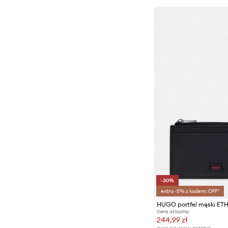
-30%
extra -5% z kodem: OFF*
HUGO portfel męski ET
Cena aktualna:
244,99 zł