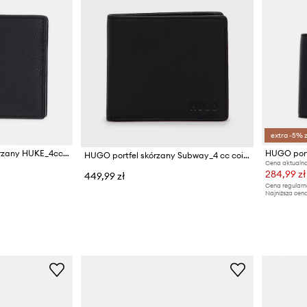
extra -5% 
HUGO portfel męski skórzany HUKE_4cc Coin
HUGO port
HUGO portfel skórzany Subway_4 cc coin
Cena aktualna
284,99 zł
449,99 zł
Cena regularn
Najniższa cena