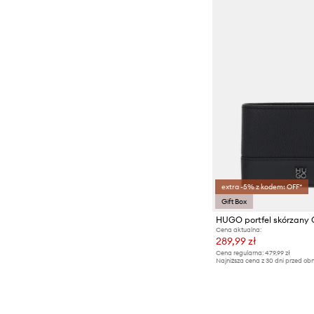
extra -5% z kodem: OFF*
Gift Box
HUGO portfel skórzany
Cena aktualna:
289,99 zł
Cena regularna:
479,99 zł
Najniższa cena z 30 dni przed obn