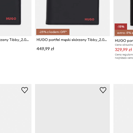
-15%
-25% z kodem: OFF*
extra -5% 
HUGO portfel męski skórzany Tibby_2.0_4cc coin
HUGO portfel męski skórzany Tibby_2.0_Trifold
HUGO port
Cena aktualna
449,99 zł
329,99 zł
Cena regularn
Najniższa cena