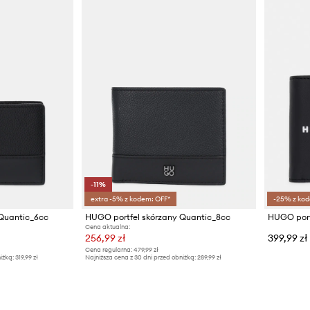
-11%
extra -5% z kodem: OFF*
-25% z kod
 Quantic_6cc
HUGO portfel skórzany Quantic_8cc
Cena aktualna:
256,99 zł
399,99 zł
Cena regularna:
479,99 zł
iżką:
319,99 zł
Najniższa cena z 30 dni przed obniżką:
289,99 zł