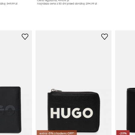
Cena regularna:
499,99 zł
iżką:
349,99 zł
Najniższa cena z 30 dni przed obniżką:
294,99 zł
extra -5% z kodem: OFF*
-20%