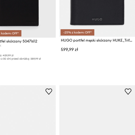
-25% z kodem: OFF*
z kodem: OFF*
HUGO portfel męski skórzany HUKE_Trifold
fel skórzany 50471612
:
599,99 zł
a:
459,99 zł
 z 30 dni przed obniżką:
389,99 zł