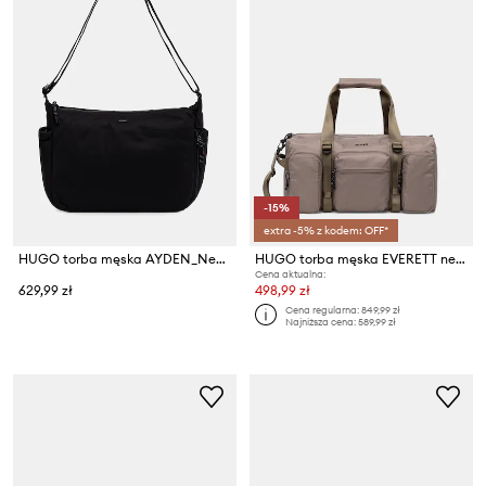
-15%
extra -5% z kodem: OFF*
HUGO torba męska AYDEN_New_MESSENGER
HUGO torba męska EVERETT new HOLDALL
Cena aktualna:
629,99 zł
498,99 zł
Cena regularna:
849,99 zł
Najniższa cena:
589,99 zł