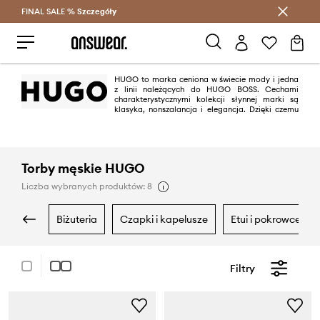
FINAL SALE %
Szczegóły
Oszczędzaj z Answear Club >
HUGO to marka ceniona w świecie mody i jedna
z linii należących do HUGO BOSS. Cechami
charakterystycznymi kolekcji słynnej marki są
klasyka, nonszalancja i elegancja. Dzięki czemu
projekty HUGO wpisują się za równo w modę casual jak i na specjalne
okazje.
Torby męskie HUGO
Liczba wybranych produktów: 8
biżuteria
czapki i kapelusze
etui i pokrowce
Filtry