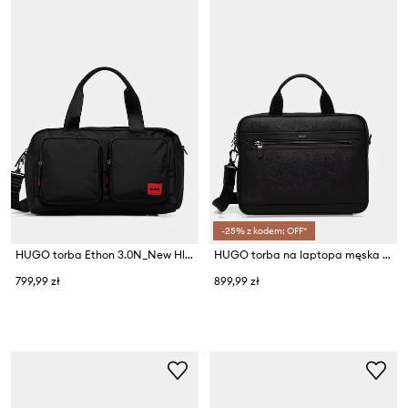
-25% z kodem: OFF*
HUGO torba Ethon 3.0N_New Hldll
HUGO torba na laptopa męska HUKE_DOC CASE
799,99 zł
899,99 zł