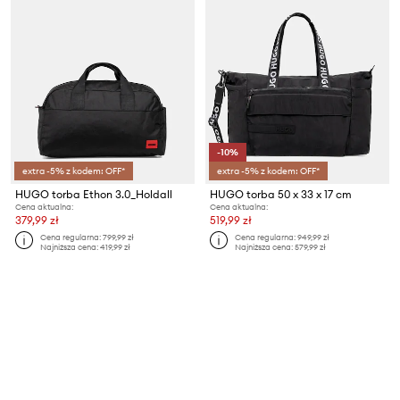
-10%
extra -5% z kodem: OFF*
extra -5% z kodem: OFF*
HUGO torba Ethon 3.0_Holdall
HUGO torba 50 x 33 x 17 cm
Cena aktualna:
Cena aktualna:
379,99 zł
519,99 zł
Cena regularna:
799,99 zł
Cena regularna:
949,99 zł
Najniższa cena:
419,99 zł
Najniższa cena:
579,99 zł