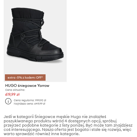
extra -5% z kodem: OFF*
HUGO śniegowce Yarrow
Cena aktualna:
619,99 zł
Cena regularna:
999,90 zł
Najniższa cena:
649,99 zł
Jeśli w kategorii Śniegowce męskie Hugo nie znalazłeś
poszukiwanego produktu wśród 4 dostępnych opcji, spróbuj
przejrzeć podobne kategorie z listy poniżej. Być może tam znajdziesz
coś interesującego. Nasza oferta jest bogata i stale się rozwija, więc
warto sprawdzić również inne kategorie.