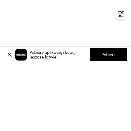
Pobierz aplikację i kupuj
Pobierz
jeszcze łatwiej.
-20%
zniżki** na pierwsze zakupy