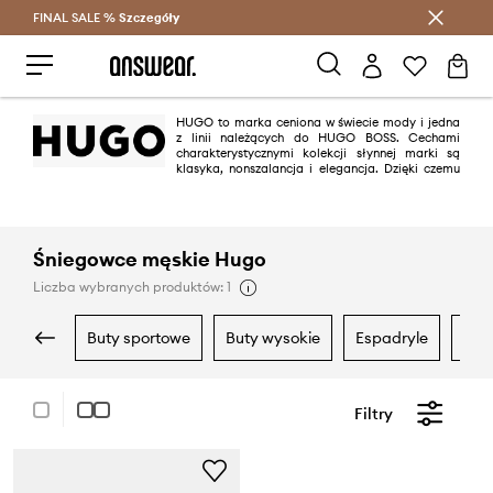
FINAL SALE %
Szczegóły
Oszczędzaj z Answear Club >
HUGO to marka ceniona w świecie mody i jedna
z linii należących do HUGO BOSS. Cechami
charakterystycznymi kolekcji słynnej marki są
klasyka, nonszalancja i elegancja. Dzięki czemu
projekty HUGO wpisują się za równo w modę casual jak i na specjalne
okazje.
Śniegowce męskie Hugo
Liczba wybranych produktów: 1
buty sportowe
buty wysokie
espadryle
kla
Filtry