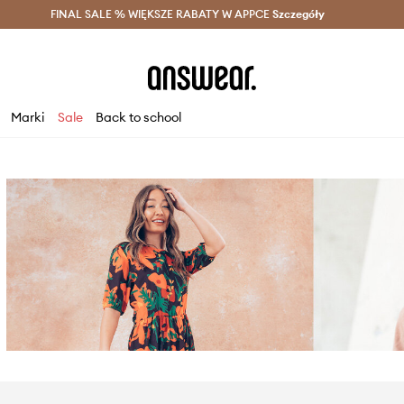
szczędzaj z Answear Club >
FINAL SALE % WIĘKSZE RABATY W APPCE
Dostawa nawet w 24h >
Szczegóły
News
Marki
Sale
Back to school