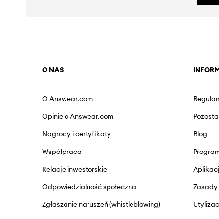
O NAS
INFOR
O Answear.com
Regulam
Opinie o Answear.com
Pozosta
Nagrody i certyfikaty
Blog
Współpraca
Program
Relacje inwestorskie
Aplika
Odpowiedzialność społeczna
Zasady 
Zgłaszanie naruszeń (whistleblowing)
Utyliza