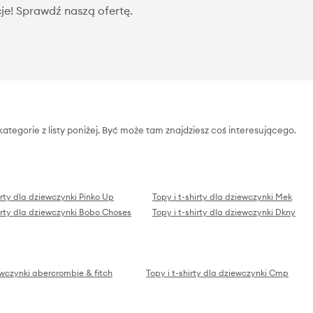
je! Sprawdź naszą ofertę.
ategorie z listy poniżej. Być może tam znajdziesz coś interesującego.
irty dla dziewczynki Pinko Up
Topy i t-shirty dla dziewczynki Mek
hirty dla dziewczynki Bobo Choses
Topy i t-shirty dla dziewczynki Dkny
iewczynki abercrombie & fitch
Topy i t-shirty dla dziewczynki Cmp