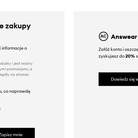
ze zakupy
Answear
 informacje o
Załóż konto i oszc
zyskujesz do
20%
s
dukty i jest ważny
nnymi promocjami, a
góły na stronie:
Dowiedz się w
to, co naprawdę
a
Zapisz mnie