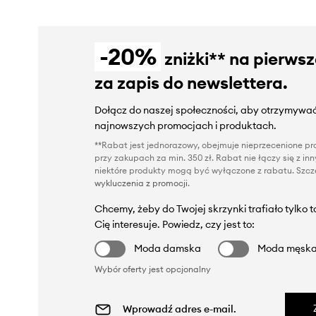
-20%
zniżki** na pierws
za zapis do newslettera.
Dołącz do naszej społeczności, aby otrzymywać
najnowszych promocjach i produktach.
**Rabat jest jednorazowy, obejmuje nieprzecenione pro
przy zakupach za min. 350 zł. Rabat nie łączy się z i
niektóre produkty mogą być wyłączone z rabatu. Szcze
wykluczenia z promocji
.
Chcemy, żeby do Twojej skrzynki trafiało tylko 
Cię interesuje. Powiedz, czy jest to:
Moda damska
Moda męsk
Wybór oferty jest opcjonalny