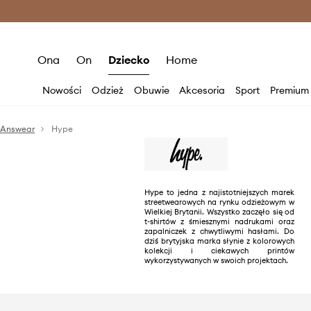
Premium Fashion Benefits >
O
Ona
On
Dziecko
Home
Nowości
Odzież
Obuwie
Akcesoria
Sport
Premium
Answear
Hype
Hype to jedna z najistotniejszych marek
streetwearowych na rynku odzieżowym w
Wielkiej Brytanii. Wszystko zaczęło się od
t-shirtów z śmiesznymi nadrukami oraz
zapalniczek z chwytliwymi hasłami. Do
dziś brytyjska marka słynie z kolorowych
kolekcji i ciekawych printów
wykorzystywanych w swoich projektach.