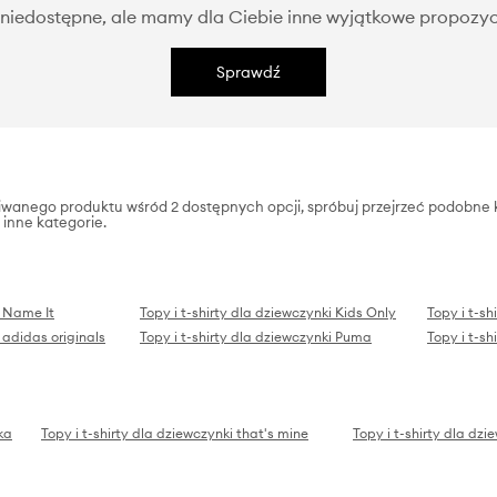
niedostępne, ale mamy dla Ciebie inne wyjątkowe propozyc
Sprawdź
zukiwanego produktu wśród 2 dostępnych opcji, spróbuj przejrzeć podobne k
 inne kategorie.
i Name It
Topy i t-shirty dla dziewczynki Kids Only
Topy i t-sh
 adidas originals
Topy i t-shirty dla dziewczynki Puma
Topy i t-s
ka
Topy i t-shirty dla dziewczynki that's mine
Topy i t-shirty dla dz