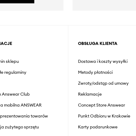
MACJE
OBSŁUGA KLIENTA
in sklepu
Dostawa i koszty wysyłki
łe regulaminy
Metody płatności
Zwroty/odstąp od umowy
 Answear Club
Reklamacje
cja mobilna ANSWEAR
Concept Store Answear
prezentowania towarów
Punkt Odbioru w Krakowie
cja zużytego sprzętu
Karty podarunkowe