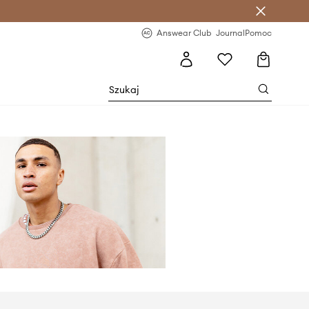
letter >
Regularne nowości >
Answear Club
Journal
Pomoc