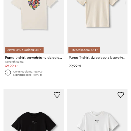
extra -5% z kodem: OFF*
-15% z kodem: OFF*
Puma t-shirt bawełniany dziecięcy MID90s
Puma T-shirt dziecięcy z bawełną ESS TAPE Tee
Cena aktualna:
69,99 zł
99,99 zł
Cena regularna:
99,99 zł
Najniższa cena:
73,99 zł