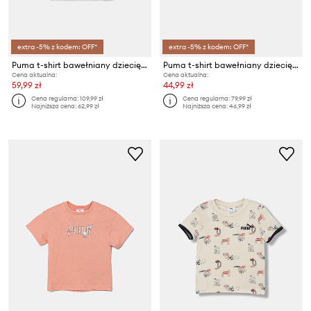
extra -5% z kodem: OFF*
extra -5% z kodem: OFF*
Puma t-shirt bawełniany dziecięcy PUMA X HELLO KITTY & FRIENDS Slim Tee
Puma t-shirt bawełniany dziecięcy ESS Boxy Tee G
Cena aktualna:
Cena aktualna:
59,99 zł
44,99 zł
Cena regularna:
109,99 zł
Cena regularna:
79,99 zł
Najniższa cena:
62,99 zł
Najniższa cena:
46,99 zł