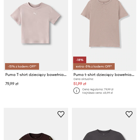
-18%
-15% z kodem: OFF*
extra -5% z kodem: OFF*
Puma T-shirt dziecięcy bawełniany ESS Centered Cat Logo Boxy Tee
Puma t-shirt dziecięcy bawełniany ESS Centered Cat Logo
Cena aktualna:
79,99 zł
51,99 zł
Cena regularna:
79,99 zł
Najniższa cena:
63,99 zł