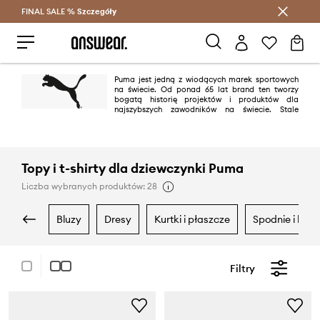
FINAL SALE %
Szczegóły
Oszczędzaj z Answear Club >
Puma jest jedną z wiodących marek sportowych
na świecie. Od ponad 65 lat brand ten tworzy
bogatą historię projektów i produktów dla
najszybszych zawodników na świecie. Stale
angażuje się w ekscytującą współpracę z renomowanymi firmami
projektowymi, takimi jak Alexander McQueen czy Mihara Yasuhiro –
przenosząc innowacyjne projekty i energiczny design do świata sportu.
Topy i t-shirty dla dziewczynki Puma
Liczba wybranych produktów: 28
bluzy
dresy
kurtki i płaszcze
spodnie i legg
Filtry