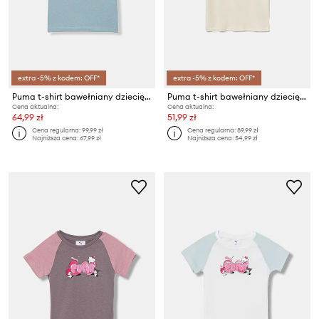
extra -5% z kodem: OFF*
extra -5% z kodem: OFF*
Puma t-shirt bawełniany dziecięcy ESS TAPE
Puma t-shirt bawełniany dziecięcy CLASS Tee II G
Cena aktualna:
Cena aktualna:
64,99 zł
51,99 zł
Cena regularna:
99,99 zł
Cena regularna:
89,99 zł
Najniższa cena:
67,99 zł
Najniższa cena:
54,99 zł