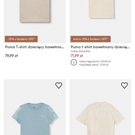
-15% z kodem: OFF*
extra -5% z kodem: OFF*
Puma T-shirt dziecięcy bawełniany ESS Centered Cat Logo Tee
Puma t-shirt bawełniany dziecięcy ESS GRAPHIC Animal
Cena aktualna:
79,99 zł
71,99 zł
Cena regularna:
109,99 zł
Najniższa cena:
77,99 zł