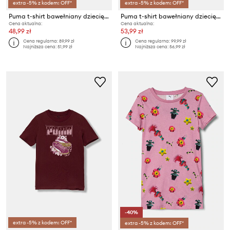
extra -5% z kodem: OFF*
extra -5% z kodem: OFF*
Puma t-shirt bawełniany dziecięcy GRAPHIC No. 1 Logo Tee G
Puma t-shirt bawełniany dziecięcy GRAPHIC Sneaker Tee G
Cena aktualna:
Cena aktualna:
48,99 zł
53,99 zł
Cena regularna:
89,99 zł
Cena regularna:
99,99 zł
Najniższa cena:
51,99 zł
Najniższa cena:
56,99 zł
-40%
extra -5% z kodem: OFF*
extra -5% z kodem: OFF*