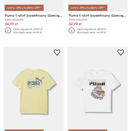
extra -5% z kodem: OFF*
extra -5% z kodem: OFF*
Puma t-shirt bawełniany dziecięcy HELLO KITTY & FRIENDS Relaxed Graphic Tee
Puma t-shirt bawełniany dziecięcy CLASS Tee II G
Cena aktualna:
Cena aktualna:
46,99 zł
42,99 zł
Cena regularna:
99,99 zł
Cena regularna:
89,99 zł
Najniższa cena:
49,99 zł
Najniższa cena:
44,99 zł