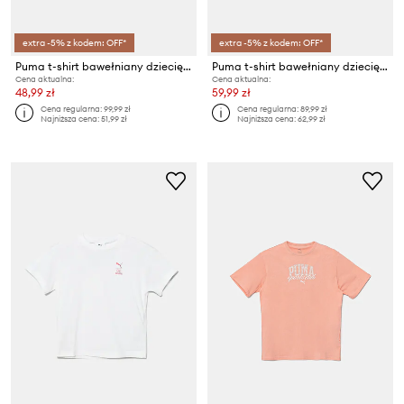
extra -5% z kodem: OFF*
extra -5% z kodem: OFF*
Puma t-shirt bawełniany dziecięcy HELLO KITTY & FRIENDS Relaxed Graphic Tee
Puma t-shirt bawełniany dziecięcy LITTLE RUNNERS AOP Tee PS
Cena aktualna:
Cena aktualna:
48,99 zł
59,99 zł
Cena regularna:
99,99 zł
Cena regularna:
89,99 zł
Najniższa cena:
51,99 zł
Najniższa cena:
62,99 zł