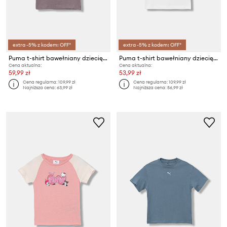
extra -5% z kodem: OFF*
extra -5% z kodem: OFF*
Puma t-shirt bawełniany dziecięcy PUMA X HELLO KITTY & FRIENDS Slim Tee
Puma t-shirt bawełniany dziecięcy PUMA X HELLO KITTY & FRIENDS Slim Tee
Cena aktualna:
Cena aktualna:
59,99 zł
53,99 zł
Cena regularna:
109,99 zł
Cena regularna:
109,99 zł
Najniższa cena:
63,99 zł
Najniższa cena:
56,99 zł