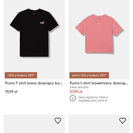
-15% z kodem: OFF*
extra -5% z kodem: OFF*
Puma T-shirt basic dziecięcy bawełniany ESS 2 COLOR Small No. 1 Logo
Puma t-shirt bawełniany dziecięcy ESS
Cena aktualna:
79,99 zł
57,99 zł
Cena regularna:
79,99 zł
Najniższa cena:
63,99 zł