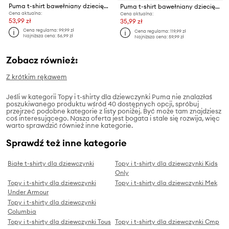
Puma t-shirt bawełniany dziecięcy GRAPHIC Sneaker Tee G
Puma t-shirt bawełniany dziecięcy X TROLLS Elongated Tee
Cena aktualna:
Cena aktualna:
53,99 zł
35,99 zł
Cena regularna:
99,99 zł
Cena regularna:
119,99 zł
Najniższa cena:
56,99 zł
Najniższa cena:
59,99 zł
Zobacz również:
Z krótkim rękawem
Jeśli w kategorii Topy i t-shirty dla dziewczynki Puma nie znalazłaś
poszukiwanego produktu wśród 40 dostępnych opcji, spróbuj
przejrzeć podobne kategorie z listy poniżej. Być może tam znajdziesz
coś interesującego. Nasza oferta jest bogata i stale się rozwija, więc
warto sprawdzić również inne kategorie.
Sprawdź też inne kategorie
Białe t-shirty dla dziewczynki
Topy i t-shirty dla dziewczynki Kids
Only
Topy i t-shirty dla dziewczynki
Topy i t-shirty dla dziewczynki Mek
Under Armour
Topy i t-shirty dla dziewczynki
Columbia
Topy i t-shirty dla dziewczynki Tous
Topy i t-shirty dla dziewczynki Cmp