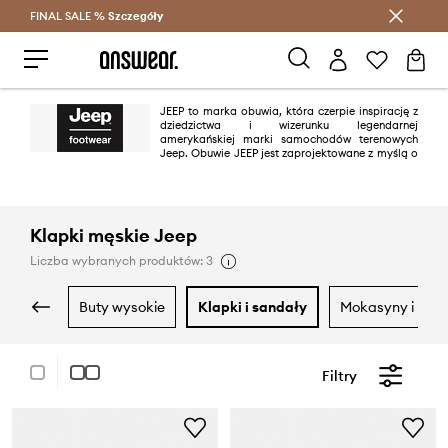
FINAL SALE %
Szczegóły
Oszczędzaj z Answear Club >
JEEP to marka obuwia, która czerpie inspirację z
dziedzictwa i wizerunku legendarnej
amerykańskiej marki samochodów terenowych
Jeep. Obuwie JEEP jest zaprojektowane z myślą o
trwałości, wygodzie i funkcjonalności, nawiązując do ducha przygody i
eksploracji, który charakteryzuje pojazdy tej marki. Kolekcje JEEP
obejmują różne rodzaje butów, od wytrzymałych butów trekkingowych po
stylowe buty casualowe, które sprawdzą się zarówno w miejskich
warunkach, jak i podczas aktywności na świeżym powietrzu. Marka stawia
Klapki męskie Jeep
na solidne materiały i staranne wykonanie, zapewniając produkty, które są
zarówno praktyczne, jak i stylowe.
Liczba wybranych produktów: 3
buty wysokie
klapki i sandały
mokasyny i pół
Filtry