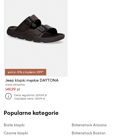
extra -5% z kodem: OFF*
Jeep klapki męskie DAYTONA
Cena aktualna:
149,99 zł
Cena regularna:
209,99 zł
Najniższa cena:
159,99 zł
Popularne kategorie
Białe klapki
Birkenstock Arizona
Czarne klapki
Birkenstock Boston