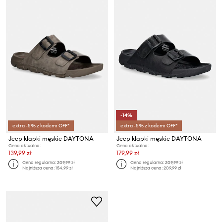
-14%
extra -5% z kodem: OFF*
extra -5% z kodem: OFF*
Jeep klapki męskie DAYTONA
Jeep klapki męskie DAYTONA
Cena aktualna:
Cena aktualna:
139,99 zł
179,99 zł
Cena regularna:
209,99 zł
Cena regularna:
209,99 zł
Najniższa cena:
154,99 zł
Najniższa cena:
209,99 zł