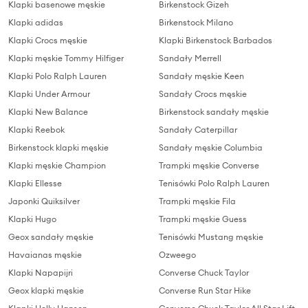
Klapki basenowe męskie
Birkenstock Gizeh
Klapki adidas
Birkenstock Milano
Klapki Crocs męskie
Klapki Birkenstock Barbados
Klapki męskie Tommy Hilfiger
Sandały Merrell
Klapki Polo Ralph Lauren
Sandały męskie Keen
Klapki Under Armour
Sandały Crocs męskie
Klapki New Balance
Birkenstock sandały męskie
Klapki Reebok
Sandały Caterpillar
Birkenstock klapki męskie
Sandały męskie Columbia
Klapki męskie Champion
Trampki męskie Converse
Klapki Ellesse
Tenisówki Polo Ralph Lauren
Japonki Quiksilver
Trampki męskie Fila
Klapki Hugo
Trampki męskie Guess
Geox sandały męskie
Tenisówki Mustang męskie
Havaianas męskie
Ozweego
Klapki Napapijri
Converse Chuck Taylor
Geox klapki męskie
Converse Run Star Hike