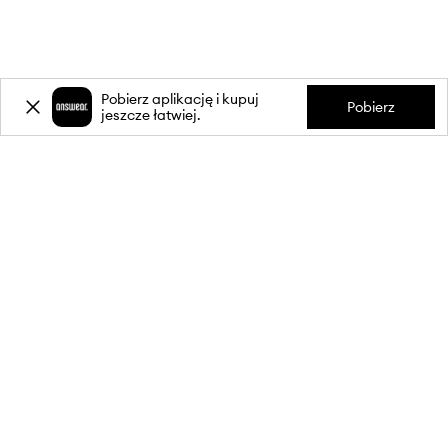
Pobierz aplikację i kupuj
Pobierz
jeszcze łatwiej.
-20%
zniżki** na pierwsze zakupy
za zapis do newslettera.
Dołącz do naszej społeczności, aby otrzymywać informacje o
najnowszych promocjach i produktach.