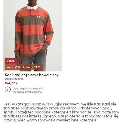
-50%
extra -5% z kodem: OFF*
Karl Kani longsleeve bawełniany
Cena aktualna:
154,99 zł
Cena regularna:
309,99 zł
Najniższa cena:
309,99 zł
Jeśli w kategorii Koszulki z długim rękawem męskie Karl Kani nie
znalazłeś poszukiwanego produktu wśród 3 dostępnych opcji,
spróbuj przejrzeć podobne kategorie z listy poniżej. Być może tam
znajdziesz coś interesującego. Nasza oferta jest bogata i stale się
rozwija, więc warto sprawdzić również inne kategorie.