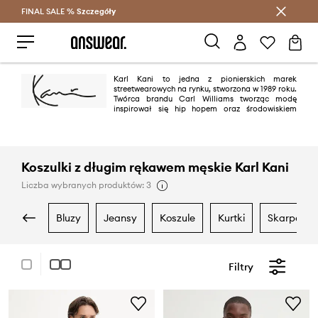
FINAL SALE %
Szczegóły
Oszczędzaj z Answear Club >
Karl Kani to jedna z pionierskich marek
streetwearowych na rynku, stworzona w 1989 roku.
Twórca brandu Carl Williams tworząc modę
inspirował się hip hopem oraz środowiskiem
kultury miejskiej - równocześnie wyznaczając nowe trendy. Dziś Karl Kani
znana jest na całym świecie, a kolekcje w dalszym ciągu pozostają wierne
swoim korzeniom.
Koszulki z długim rękawem męskie Karl Kani
Liczba wybranych produktów: 3
bluzy
jeansy
koszule
kurtki
skarpetki
Filtry