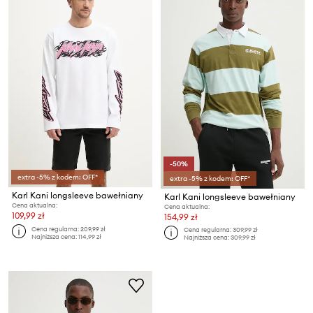
-50%
extra -5% z kodem: OFF*
extra -5% z kodem: OFF*
Karl Kani longsleeve bawełniany
Karl Kani longsleeve bawełniany
Cena aktualna:
Cena aktualna:
109,99 zł
154,99 zł
Cena regularna:
209,99 zł
Cena regularna:
309,99 zł
Najniższa cena:
114,99 zł
Najniższa cena:
309,99 zł