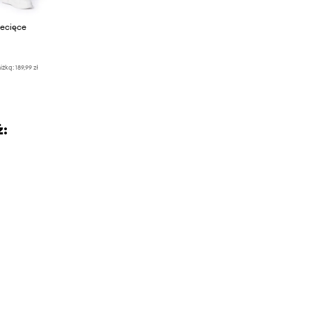
iecięce
iżką:
189,99 zł
ż: