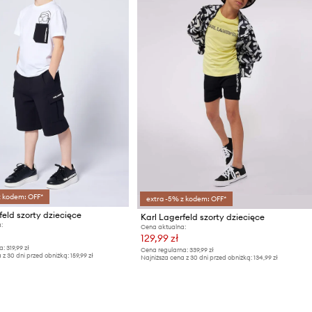
z kodem: OFF*
extra -5% z kodem: OFF*
feld szorty dziecięce
Karl Lagerfeld szorty dziecięce
:
Cena aktualna:
129,99 zł
a:
319,99 zł
Cena regularna:
339,99 zł
 z 30 dni przed obniżką:
159,99 zł
Najniższa cena z 30 dni przed obniżką:
134,99 zł