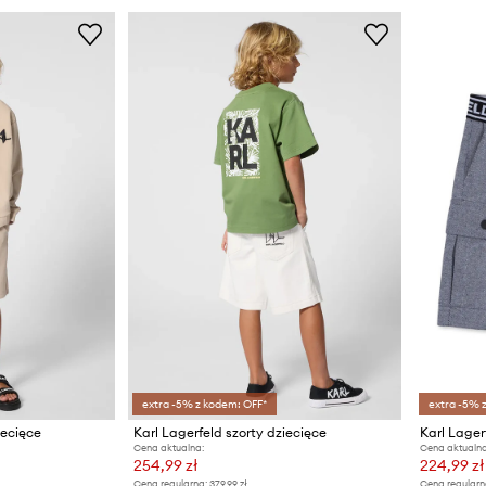
extra -5% z kodem: OFF*
extra -5% 
iecięce
Karl Lagerfeld szorty dziecięce
Cena aktualna:
Cena aktualna
254,99 zł
224,99 zł
Cena regularna:
379,99 zł
Cena regularn