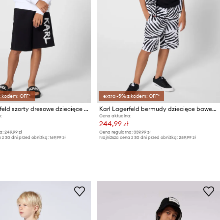
z kodem: OFF*
extra -5% z kodem: OFF*
Karl Lagerfeld szorty dresowe dziecięce z bawełną
Karl Lagerfeld bermudy dziecięce bawełniane
:
Cena aktualna:
244,99 zł
a:
249,99 zł
Cena regularna:
339,99 zł
 z 30 dni przed obniżką:
169,99 zł
Najniższa cena z 30 dni przed obniżką:
259,99 zł