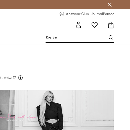
letter >
Regularne nowości >
Answear Club
Journal
Pomoc
uktów: 17