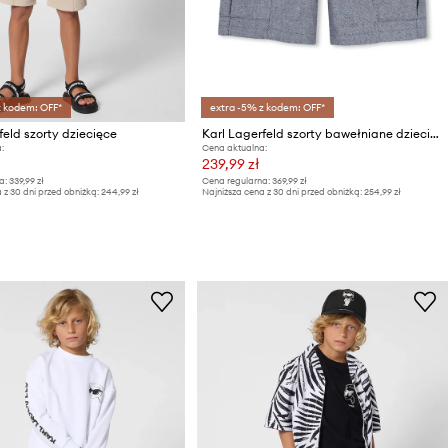
z kodem: OFF*
extra -5% z kodem: OFF*
feld szorty dziecięce
Karl Lagerfeld szorty bawełniane dziecięce
:
Cena aktualna:
239,99 zł
a:
339,99 zł
Cena regularna:
369,99 zł
 z 30 dni przed obniżką:
244,99 zł
Najniższa cena z 30 dni przed obniżką:
254,99 zł