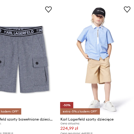
-50%
z kodem: OFF*
extra -5% z kodem: OFF*
Karl Lagerfeld szorty bawełniane dziecięce
Karl Lagerfeld szorty dziecięce
:
Cena aktualna:
224,99 zł
a:
339,99 zł
Cena regularna:
449,99 zł