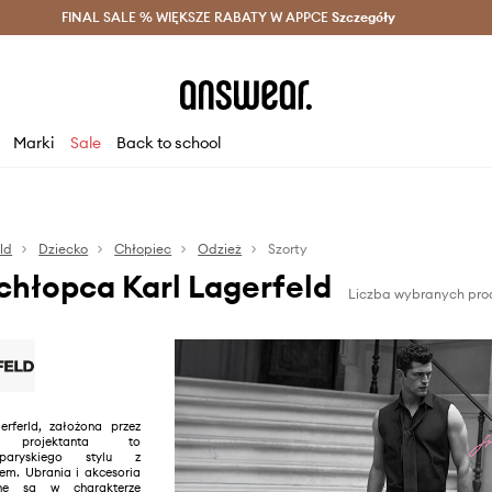
szczędzaj z Answear Club >
FINAL SALE % WIĘKSZE RABATY W APPCE
Dostawa nawet w 24h >
Szczegóły
News
Marki
Sale
Back to school
ld
Dziecko
Chłopiec
Odzież
Szorty
 chłopca Karl Lagerfeld
Liczba wybranych prod
rferld, założona przez
o projektanta to
 paryskiego stylu z
m. Ubrania i akcesoria
ne są w charakterze