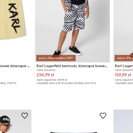
extra -5% z kodem: OFF*
extra -5% 
Karl Lagerfeld szorty dresowe dziecięce z bawełną
Karl Lagerfeld bermudy dziecięce bawełniane
Cena aktualna:
Cena aktualna
234,99 zł
159,99 zł
Cena regularna:
319,99 zł
Cena regularn
iżką:
179,99 zł
Najniższa cena z 30 dni przed obniżką:
244,99 zł
Najniższa cena