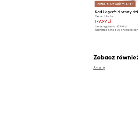
extra -5% z kodem: OFF*
Karl Lagerfeld szorty dz
Cena aktualna:
179,99 zł
Cena regularna:
379,99 zł
Najniższa cena z 30 dni przed obn
Zobacz równie
Szorty