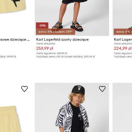
-10%
extra -5% z kodem: OFF*
extra -5% 
Karl Lagerfeld szorty dresowe dziecięce z bawełną
Karl Lagerfeld szorty dziecięce
Karl Lager
Cena aktualna:
Cena aktualna
259,99 zł
224,99 zł
Cena regularna:
339,99 zł
Cena regularn
iżką:
199,99 zł
Najniższa cena z 30 dni przed obniżką:
290,99 zł
Najniższa cena