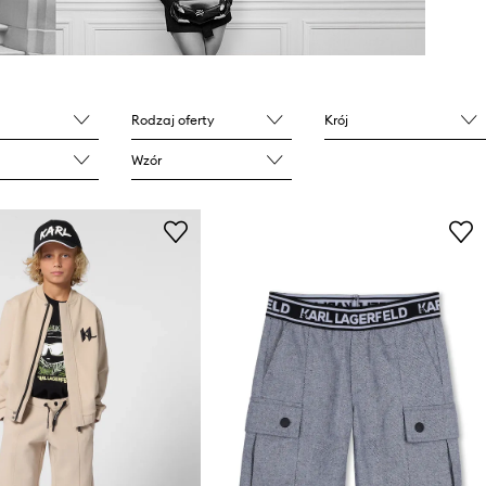
Rodzaj oferty
Krój
Wzór