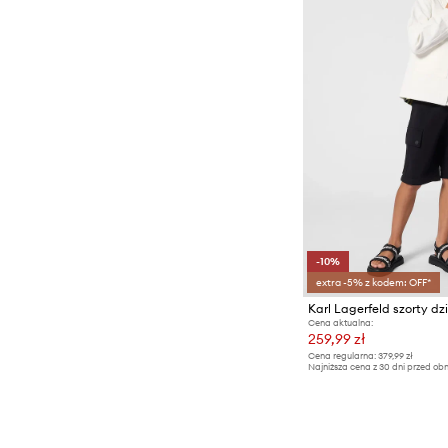
-10%
extra -5% z kodem: OFF*
Karl Lagerfeld szorty dz
Cena aktualna:
259,99 zł
Cena regularna:
379,99 zł
Najniższa cena z 30 dni przed obn