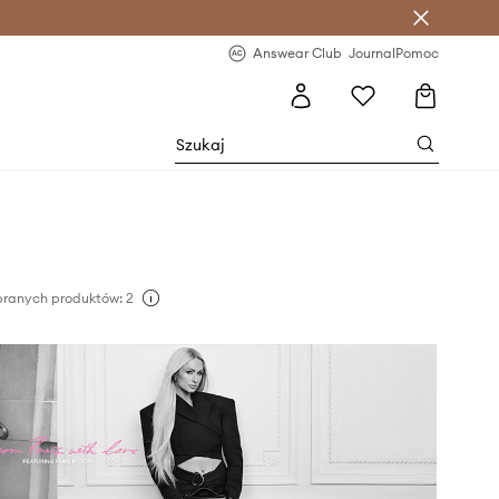
letter >
Regularne nowości >
Answear Club
Journal
Pomoc
branych produktów: 2