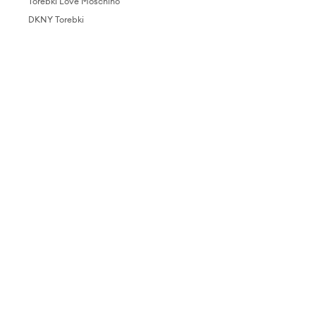
Torebki Love Moschino
DKNY Torebki