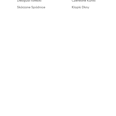
Desigual torebki
Czerwone Kurtki
Skórzane Spódnice
Klapki Dkny