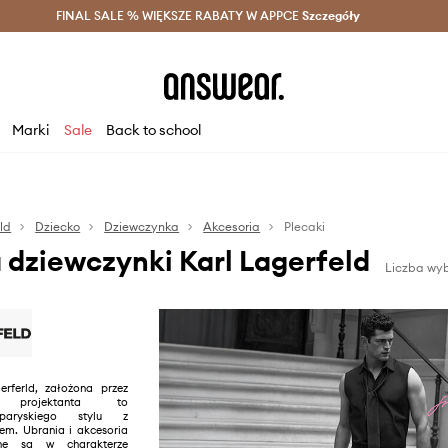
szczędzaj z Answear Club >
FINAL SALE % WIĘKSZE RABATY W APPCE
Dostawa nawet w 24h >
Szczegóły
News
Marki
Sale
Back to school
ld
Dziecko
Dziewczynka
Akcesoria
Plecaki
a dziewczynki Karl Lagerfeld
Liczba wy
rferld, założona przez
o projektanta to
 paryskiego stylu z
m. Ubrania i akcesoria
ne są w charakterze