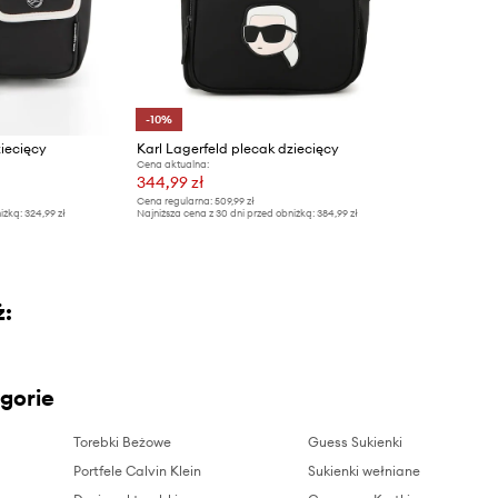
-10%
ziecięcy
Karl Lagerfeld plecak dziecięcy
Cena aktualna:
344,99 zł
Cena regularna:
509,99 zł
iżką:
324,99 zł
Najniższa cena z 30 dni przed obniżką:
384,99 zł
ż:
gorie
Torebki Beżowe
Guess Sukienki
Portfele Calvin Klein
Sukienki wełniane