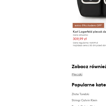
extra -5% z kodem: OFF*
Karl Lagerfeld plecak d
Cena aktualna:
309,99 zł
Cena regularna:
469,99 zł
Najniższa cena z 30 dni przed obn
Zobacz równie
Plecaki
Popularne kate
Złote Torebki
Stringi Calvin Klein