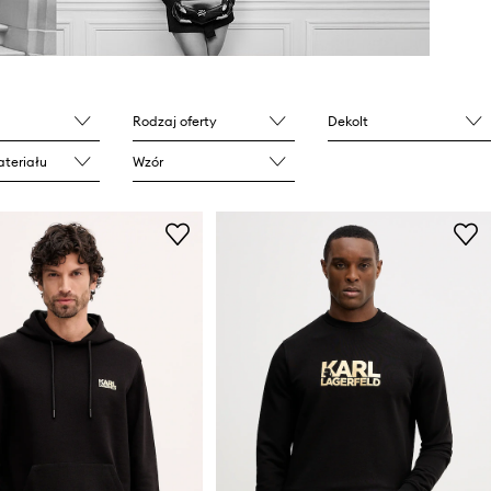
Rodzaj oferty
Dekolt
teriału
Wzór