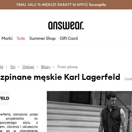
szczędzaj z Answear Club >
FINAL SALE % WIĘKSZE RABATY W APPCE
Dostawa nawet w 24h >
Szczegóły
News
Marki
Sale
Summer Shop
Gift Card
ld
On
Odzież
Bluzy
Przez głowę
ozpinane męskie Karl Lagerfeld
Lic
rferld, założona przez
o projektanta to
 paryskiego stylu z
m. Ubrania i akcesoria
ne są w charakterze