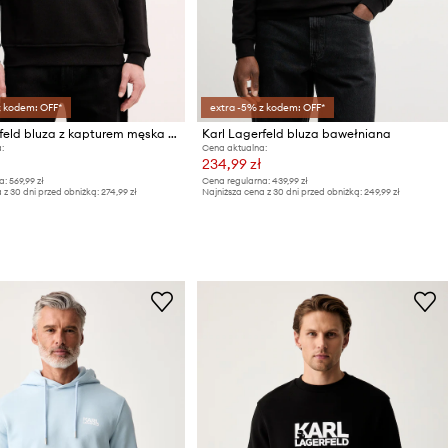
z kodem: OFF*
extra -5% z kodem: OFF*
Karl Lagerfeld bluza z kapturem męska bawełniana
Karl Lagerfeld bluza bawełniana
:
Cena aktualna:
234,99 zł
a:
569,99 zł
Cena regularna:
439,99 zł
 z 30 dni przed obniżką:
274,99 zł
Najniższa cena z 30 dni przed obniżką:
249,99 zł