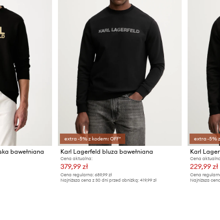
extra -5% z kodem: OFF*
extra -5% 
ęska bawełniana
Karl Lagerfeld bluza bawełniana
Karl Lager
Cena aktualna:
Cena aktualna
379,99 zł
229,99 zł
Cena regularna:
689,99 zł
Cena regularn
Najniższa cena z 30 dni przed obniżką:
419,99 zł
Najniższa cena