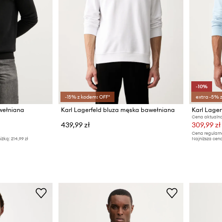
-10%
-15% z kodem: OFF*
extra -5% 
awełniana
Karl Lagerfeld bluza męska bawełniana
Cena aktualna
439,99 zł
309,99 zł
Cena regularn
iżką:
214,99 zł
Najniższa cena