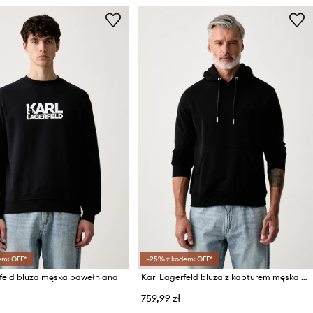
em: OFF*
-25% z kodem: OFF*
rfeld bluza męska bawełniana
Karl Lagerfeld bluza z kapturem męska z bawełną
759,99 zł