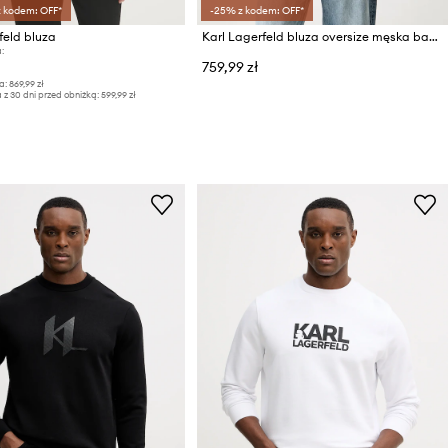
z kodem: OFF*
-25% z kodem: OFF*
feld bluza
Karl Lagerfeld bluza oversize męska bawełniana
:
759,99 zł
a:
869,99 zł
 z 30 dni przed obniżką:
599,99 zł