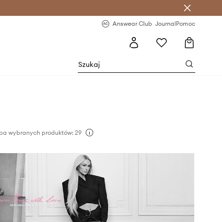
letter >
Regularne nowości >
Answear Club
Journal
Pomoc
zba wybranych produktów: 29