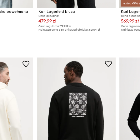
extra -5% 
ęska bawełniana
Karl Lagerfeld bluza
Karl Lager
Cena aktualna:
Cena aktualna
479,99 zł
569,99 zł
Cena regularna:
799,99 zł
Cena regularn
Najniższa cena z 30 dni przed obniżką:
529,99 zł
Najniższa cena