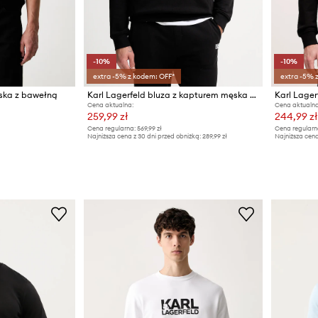
-10%
-10%
extra -5% z kodem: OFF*
extra -5% 
ęska z bawełną
Karl Lagerfeld bluza z kapturem męska bawełniana
Cena aktualna:
Cena aktualna
259,99 zł
244,99 zł
Cena regularna:
569,99 zł
Cena regularn
Najniższa cena z 30 dni przed obniżką:
289,99 zł
Najniższa cena