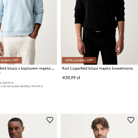
z kodem: OFF*
-25% z kodem: OFF*
Karl Lagerfeld bluza z kapturem męska bawełniana
Karl Lagerfeld bluza męska bawełniana
:
439,99 zł
a:
569,99 zł
 z 30 dni przed obniżką:
344,99 zł