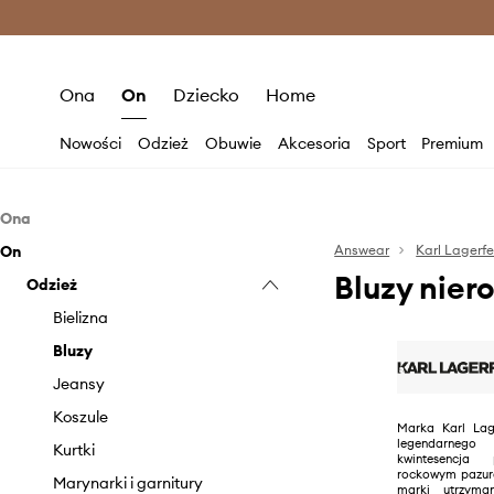
Premium Fashion Benefits >
O
Ona
On
Dziecko
Home
Nowości
Odzież
Obuwie
Akcesoria
Sport
Premium
Ona
On
Odzież
Answear
Karl Lagerfe
Bluzy nier
Obuwie
Odzież
Bielizna
Akcesoria
Bluzki i koszule
Baleriny
Bielizna
Bluzy
Botki
Biżuteria
Bluzy
Jeansy
Kalosze
Czapki i kapelusze
Jeansy
Kombinezony
Espadryle
Etui i pokrowce
Koszule
Marka Karl Lage
legendarneg
Komplety
Kapcie
Kosmetyczki
Kurtki
kwintesencja
rockowym pazure
Kurtki
Mokasyny i półbuty
Parasole
Marynarki i garnitury
marki utrzyma