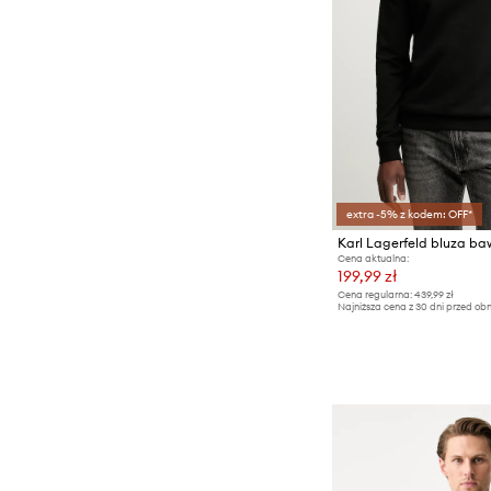
extra -5% z kodem: OFF*
Karl Lagerfeld bluza b
Cena aktualna:
199,99 zł
Cena regularna:
439,99 zł
Najniższa cena z 30 dni przed obn