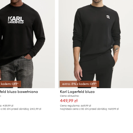
z kodem: OFF*
extra -5% z kodem: OFF*
feld bluza bawełniana
Karl Lagerfeld bluza
:
Cena aktualna:
449,99 zł
a:
439,99 zł
Cena regularna:
669,99 zł
 z 30 dni przed obniżką:
240,99 zł
Najniższa cena z 30 dni przed obniżką:
469,99 zł