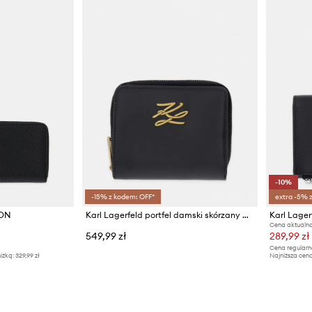
-10%
-15% z kodem: OFF*
extra -5% 
KON
Karl Lagerfeld portfel damski skórzany K/AUTOGRAPH
Cena aktualna
549,99 zł
289,99 zł
Cena regularn
iżką:
329,99 zł
Najniższa cena