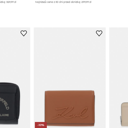
iżką:
329,99 zł
Najniższa cena z 30 dni przed obniżką:
299,99 zł
-10%