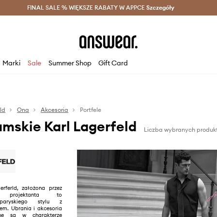
szczędzaj z Answear Club >
FINAL SALE % WIĘKSZE RABATY W APPCE
Dostawa nawet w 24h >
Szczegóły
News
Marki
Sale
Summer Shop
Gift Card
ld
Ona
Akcesoria
Portfele
amskie Karl Lagerfeld
Liczba wybranych produk
rferld, założona przez
o projektanta to
 paryskiego stylu z
m. Ubrania i akcesoria
ne są w charakterze