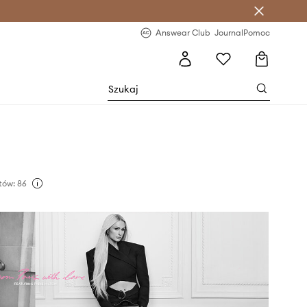
letter >
Regularne nowości >
Answear Club
Journal
Pomoc
tów: 86