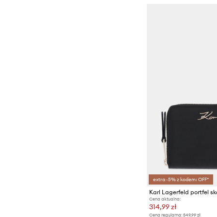
extra -5% z kodem: OFF*
Cena aktualna:
314,99 zł
Cena regularna:
549,99 zł