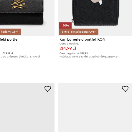
-10%
z kodem: OFF*
extra -5% z kodem: OFF*
feld portfel
Karl Lagerfeld portfel IKON
:
Cena aktualna:
214,99 zł
a:
529,99 zł
Cena regularna:
529,99 zł
 z 30 dni przed obniżką:
379,99 zł
Najniższa cena z 30 dni przed obniżką:
239,99 zł