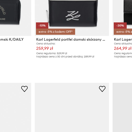
-10%
-30%
extra -5% z kodem: OFF*
extra -5% 
damski K/DAILY
Karl Lagerfeld portfel damski skórzany K/AUTOGRAPH
Karl Lager
Cena aktualna:
Cena aktualna
259,99 zł
264,99 zł
Cena regularna:
529,99 zł
Cena regularn
Najniższa cena z 30 dni przed obniżką:
289,99 zł
Najniższa cena