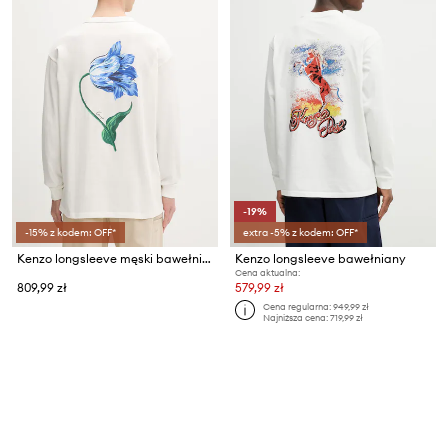
-19%
-15% z kodem: OFF*
extra -5% z kodem: OFF*
Kenzo longsleeve męski bawełniany
Kenzo longsleeve bawełniany
Cena aktualna:
809,99 zł
579,99 zł
Cena regularna:
949,99 zł
Najniższa cena:
719,99 zł