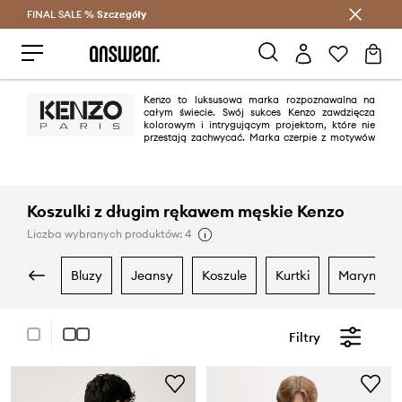
FINAL SALE %
Szczegóły
Oszczędzaj z Answear Club >
Kenzo to luksusowa marka rozpoznawalna na
całym świecie. Swój sukces Kenzo zawdzięcza
kolorowym i intrygującym projektom, które nie
przestają zachwycać. Marka czerpie z motywów
folklorystycznych, a projekty są nie tylko oryginalne, ale również często
utrzymane w klimacie mody ulicznej.
Koszulki z długim rękawem męskie Kenzo
Liczba wybranych produktów: 4
bluzy
jeansy
koszule
kurtki
marynarki
Filtry