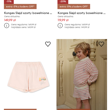
-11%
-20%
extra -5% z kodem: OFF*
extra -5% z kodem: OFF*
Konges Sløjd szorty bawełniane dziecięce SPOTTY SWEAT SHORTS GOTS
Konges Sløjd szorty bawełniane dziecięce SPOTTY SWEAT SHORTS GOTS
Cena aktualna:
Cena aktualna:
149,99 zł
119,99 zł
Cena regularna:
169,99 zł
Cena regularna:
169,99 zł
Najniższa cena:
169,99 zł
Najniższa cena:
149,99 zł