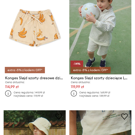
-14%
extra -5% z kodem: OFF*
extra -5% z kodem: OFF*
Konges Sløjd szorty dresowe dziecięce bawełniane ITTY SHORTS GOTS
Konges Sløjd szorty dziecięce LOU SWEAT SHORTS OCS
Cena aktualna:
Cena aktualna:
114,99 zł
119,99 zł
Cena regularna:
149,99 zł
Cena regularna:
169,99 zł
Najniższa cena:
119,99 zł
Najniższa cena:
139,99 zł