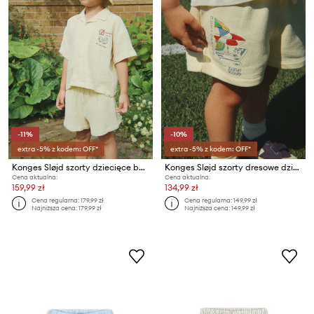
-11%
-10%
extra -5% z kodem: OFF*
extra -5% z kodem: OFF*
Konges Sløjd szorty dziecięce bawełniane COCO SHORTS GOTS
Konges Sløjd szorty dresowe dziecięce z bawełną LOU SWEAT SHORTS OCS
Cena aktualna:
Cena aktualna:
159,99 zł
134,99 zł
Cena regularna:
179,99 zł
Cena regularna:
149,99 zł
Najniższa cena:
179,99 zł
Najniższa cena:
149,99 zł