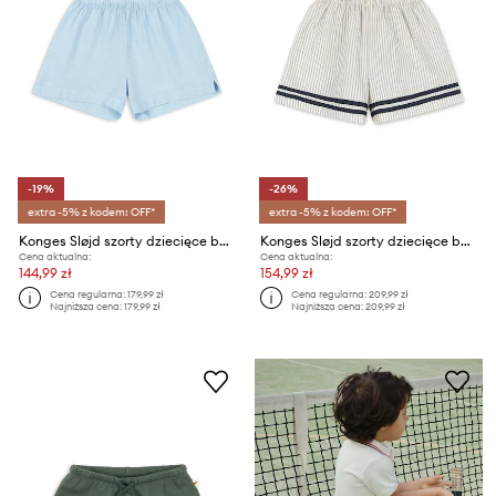
-19%
-26%
extra -5% z kodem: OFF*
extra -5% z kodem: OFF*
Konges Sløjd szorty dziecięce bawełniane FRAN SHORTS GOTS
Konges Sløjd szorty dziecięce bawełniane ALLIE SAILOR SHORTS GOTS
Cena aktualna:
Cena aktualna:
144,99 zł
154,99 zł
Cena regularna:
179,99 zł
Cena regularna:
209,99 zł
Najniższa cena:
179,99 zł
Najniższa cena:
209,99 zł