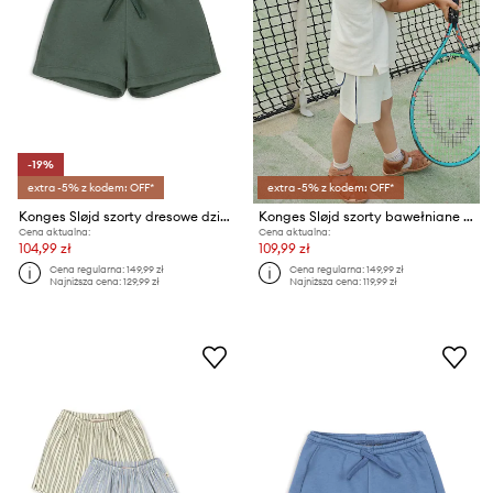
-19%
extra -5% z kodem: OFF*
extra -5% z kodem: OFF*
Konges Sløjd szorty dresowe dziecięce z bawełną LOU SWEAT SHORTS OCS
Konges Sløjd szorty bawełniane dziecięce FLORIAN SHORTS GOTS
Cena aktualna:
Cena aktualna:
104,99 zł
109,99 zł
Cena regularna:
149,99 zł
Cena regularna:
149,99 zł
Najniższa cena:
129,99 zł
Najniższa cena:
119,99 zł