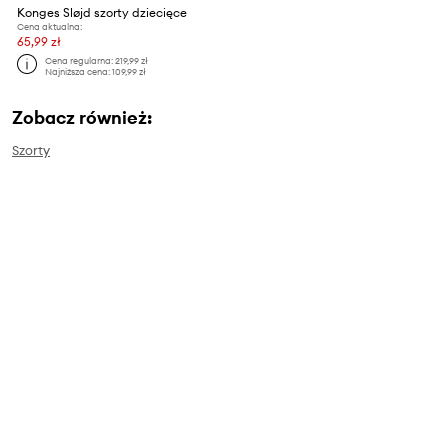
Konges Sløjd szorty dziecięce
Cena aktualna:
65,99 zł
Cena regularna:
219,99 zł
Najniższa cena:
109,99 zł
Zobacz również:
Szorty