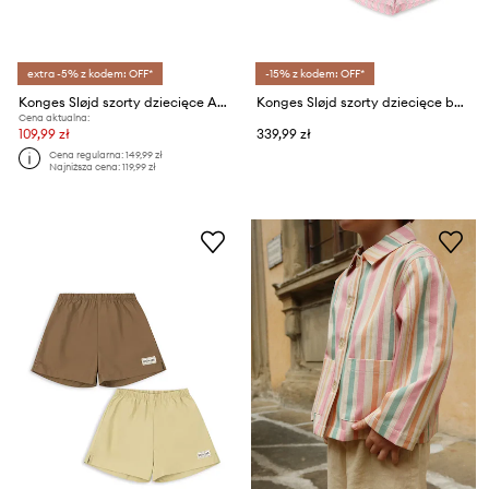
extra -5% z kodem: OFF*
-15% z kodem: OFF*
Konges Sløjd szorty dziecięce ACT SHORTS GRS
Konges Sløjd szorty dziecięce bawełniane 3-pack ASLI SHORTS GOTS
Cena aktualna:
109,99 zł
339,99 zł
Cena regularna:
149,99 zł
Najniższa cena:
119,99 zł