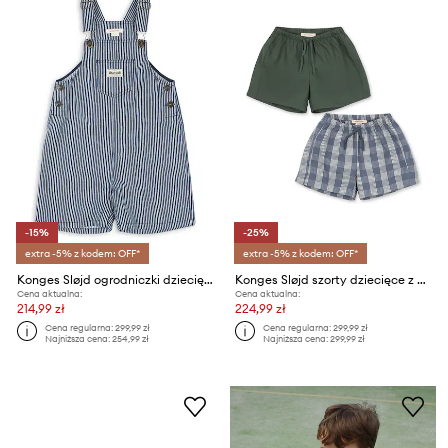
-15%
-25%
extra -5% z kodem: OFF*
extra -5% z kodem: OFF*
Konges Sløjd ogrodniczki dziecięce LUC OVERALLS GOTS
Konges Sløjd szorty dziecięce z bawełną 2 PACK VERNE SHORTS GOTS
Cena aktualna:
Cena aktualna:
214,99 zł
224,99 zł
Cena regularna:
299,99 zł
Cena regularna:
299,99 zł
Najniższa cena:
254,99 zł
Najniższa cena:
299,99 zł