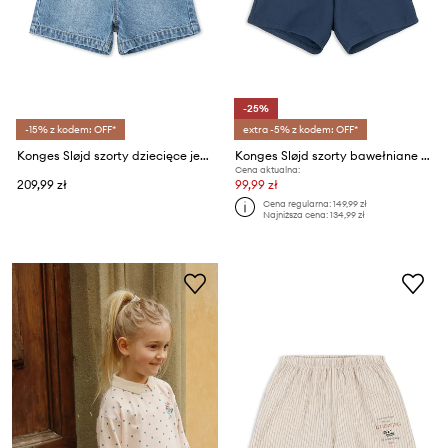
-25%
-15% z kodem: OFF*
extra -5% z kodem: OFF*
Konges Sløjd szorty dziecięce jeansowe MAGOT DENIM SHORTS GOTS
Konges Sløjd szorty bawełniane dziecięce FLORIAN SHORTS GOTS
Cena aktualna:
209,99 zł
99,99 zł
Cena regularna:
149,99 zł
Najniższa cena:
134,99 zł