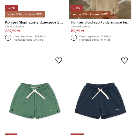
-20%
-11%
extra -5% z kodem: OFF*
extra -5% z kodem: OFF*
Konges Sløjd szorty dziecięce 2 PACK ACTY SHORTS
Konges Sløjd szorty dziecięce lniane FRANZEN LINEN SHORTS
Cena aktualna:
Cena aktualna:
239,99 zł
119,99 zł
Cena regularna:
299,99 zł
Cena regularna:
209,99 zł
Najniższa cena:
299,99 zł
Najniższa cena:
134,99 zł