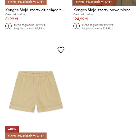
extra -5% z kodem: OFF*
extra -5% z kodem: OFF*
Konges Sløjd szorty dziecięce z bawełną ERA SHORTS OCS
Konges Sløjd szorty bawełniane dziecięce RHW X KS LARGO SHORTS GOTS
Cena aktualna:
Cena aktualna:
81,99 zł
124,99 zł
Cena regularna:
129,99 zł
Cena regularna:
199,99 zł
Najniższa cena:
85,99 zł
Najniższa cena:
129,99 zł
-40%
extra -5% z kodem: OFF*