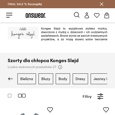
FINAL SALE %
Szczegóły
Oszczędzaj z Answear Club >
Konges Sløjd to wyjątkowa duńska marka,
stworzona z myślą o dzieciach i ich codziennych
szaleństwach. Brand słynie ze swoich kreatywnych
projektów, a za misję stawia sobie tworzenie
przemyślanych oraz doskonałych jakościowo projektów.
Szorty dla chłopca Konges Sløjd
Liczba wybranych produktów: 27
bielizna
bluzy
body
dresy
jeansy i ogr
Filtry