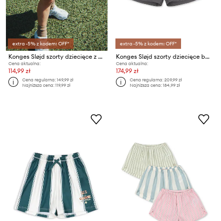
extra -5% z kodem: OFF*
extra -5% z kodem: OFF*
Konges Sløjd szorty dziecięce z bawełną TRIO SHORTS GOTS
Konges Sløjd szorty dziecięce bawełniane HARVEY SHORTS GOTS
Cena aktualna:
Cena aktualna:
114,99 zł
174,99 zł
Cena regularna:
149,99 zł
Cena regularna:
209,99 zł
Najniższa cena:
119,99 zł
Najniższa cena:
184,99 zł