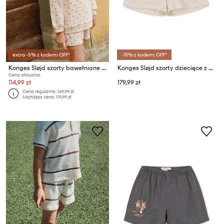
extra -5% z kodem: OFF*
-15% z kodem: OFF*
Konges Sløjd szorty bawełniane dziecięce SPOTTY SWEAT SHORTS GOTS
Konges Sløjd szorty dziecięce z bawełną ELLIOT SHORTS GOTS
Cena aktualna:
114,99 zł
179,99 zł
Cena regularna:
169,99 zł
Najniższa cena:
119,99 zł