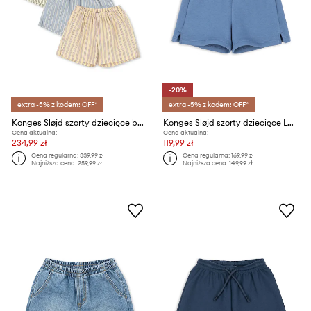
-20%
extra -5% z kodem: OFF*
extra -5% z kodem: OFF*
Konges Sløjd szorty dziecięce bawełniane 3 PACK AZUR SHORTS GOTS
Konges Sløjd szorty dziecięce LOUMILLA SWEAT SHORTS OCS
Cena aktualna:
Cena aktualna:
234,99 zł
119,99 zł
Cena regularna:
339,99 zł
Cena regularna:
169,99 zł
Najniższa cena:
259,99 zł
Najniższa cena:
149,99 zł