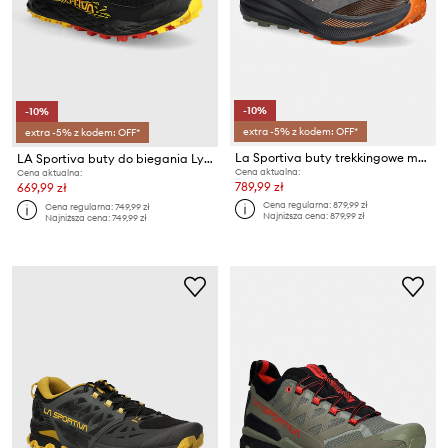
-10%
-10%
extra -5% z kodem: OFF*
extra -5% z kodem: OFF*
La Sportiva buty trekkingowe męskie Prodigio Max
LA Sportiva buty do biegania Lycan II
Cena aktualna:
Cena aktualna:
789,99 zł
669,99 zł
Cena regularna:
879,99 zł
Cena regularna:
749,99 zł
Najniższa cena:
879,99 zł
Najniższa cena:
749,99 zł