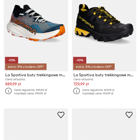
-10%
-10%
extra -5% z kodem: OFF*
extra -5% z kodem: OFF*
La Sportiva buty trekkingowe męskie Prodigio Pro
La Sportiva buty trekkingowe męskie Ultra Raptor 3
Cena aktualna:
Cena aktualna:
889,99 zł
729,99 zł
Cena regularna:
999,90 zł
Cena regularna:
819,99 zł
Najniższa cena:
999,90 zł
Najniższa cena:
819,99 zł