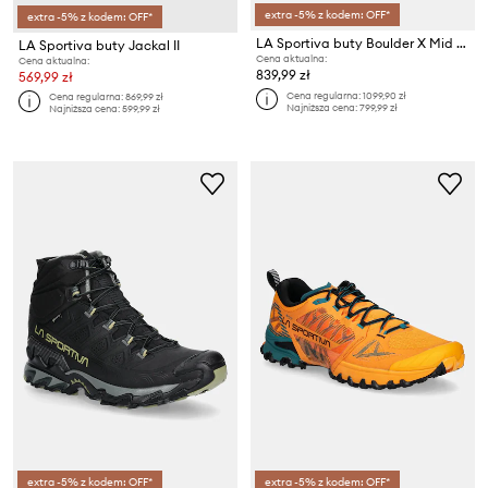
extra -5% z kodem: OFF*
extra -5% z kodem: OFF*
LA Sportiva buty Boulder X Mid GTX
LA Sportiva buty Jackal II
Cena aktualna:
Cena aktualna:
839,99 zł
569,99 zł
Cena regularna:
1099,90 zł
Cena regularna:
869,99 zł
Najniższa cena:
799,99 zł
Najniższa cena:
599,99 zł
extra -5% z kodem: OFF*
extra -5% z kodem: OFF*