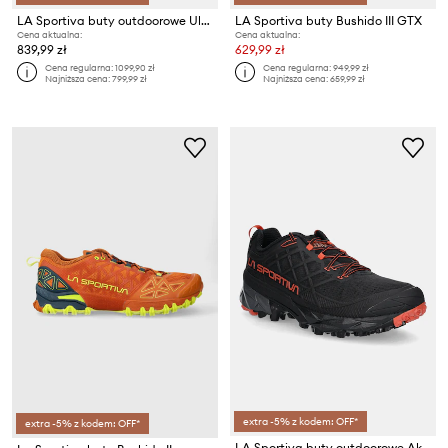
LA Sportiva buty outdoorowe Ultra Raptor II Mid Leather GTX
LA Sportiva buty Bushido III GTX
Cena aktualna:
Cena aktualna:
839,99 zł
629,99 zł
Cena regularna:
1099,90 zł
Cena regularna:
949,99 zł
Najniższa cena:
799,99 zł
Najniższa cena:
659,99 zł
extra -5% z kodem: OFF*
extra -5% z kodem: OFF*
LA Sportiva buty outdoorowe Akyra II Gtx