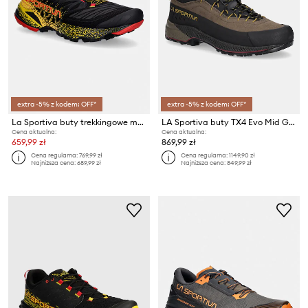
extra -5% z kodem: OFF*
extra -5% z kodem: OFF*
La Sportiva buty trekkingowe męskie Akasha II
LA Sportiva buty TX4 Evo Mid GTX
Cena aktualna:
Cena aktualna:
659,99 zł
869,99 zł
Cena regularna:
769,99 zł
Cena regularna:
1149,90 zł
Najniższa cena:
689,99 zł
Najniższa cena:
849,99 zł