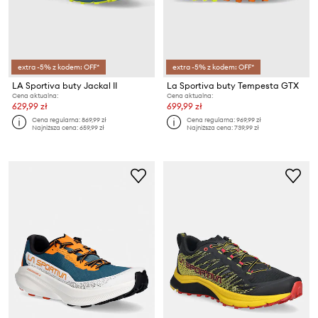
extra -5% z kodem: OFF*
extra -5% z kodem: OFF*
LA Sportiva buty Jackal II
La Sportiva buty Tempesta GTX
Cena aktualna:
Cena aktualna:
629,99 zł
699,99 zł
Cena regularna:
869,99 zł
Cena regularna:
969,99 zł
Najniższa cena:
659,99 zł
Najniższa cena:
739,99 zł