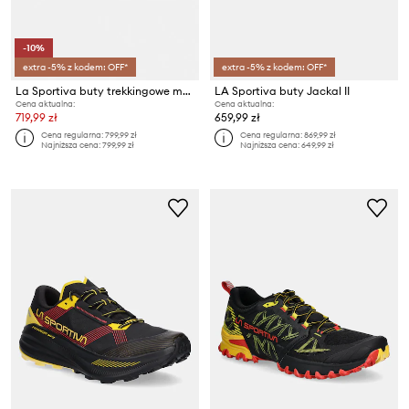
-10%
extra -5% z kodem: OFF*
extra -5% z kodem: OFF*
La Sportiva buty trekkingowe męskie Prodigio 2
LA Sportiva buty Jackal II
Cena aktualna:
Cena aktualna:
719,99 zł
659,99 zł
Cena regularna:
799,99 zł
Cena regularna:
869,99 zł
Najniższa cena:
799,99 zł
Najniższa cena:
649,99 zł