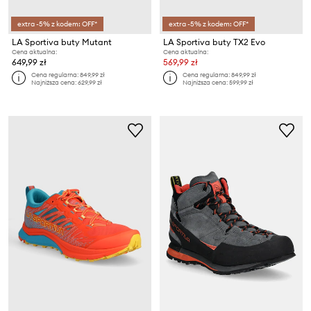
extra -5% z kodem: OFF*
extra -5% z kodem: OFF*
LA Sportiva buty Mutant
LA Sportiva buty TX2 Evo
Cena aktualna:
Cena aktualna:
649,99 zł
569,99 zł
Cena regularna:
849,99 zł
Cena regularna:
849,99 zł
Najniższa cena:
629,99 zł
Najniższa cena:
599,99 zł