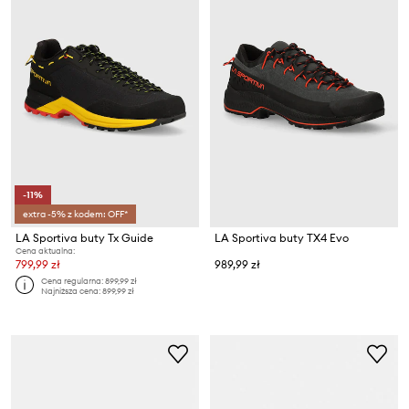
-11%
extra -5% z kodem: OFF*
LA Sportiva buty Tx Guide
LA Sportiva buty TX4 Evo
Cena aktualna:
799,99 zł
989,99 zł
Cena regularna:
899,99 zł
Najniższa cena:
899,99 zł