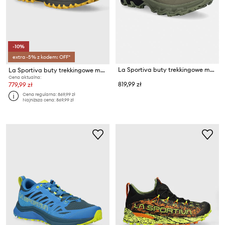
-10%
extra -5% z kodem: OFF*
La Sportiva buty trekkingowe męskie Ultra Raptor 3
La Sportiva buty trekkingowe męskie Bushido III
Cena aktualna:
819,99 zł
779,99 zł
Cena regularna:
869,99 zł
Najniższa cena:
869,99 zł