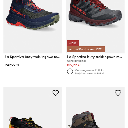
-10%
extra -5% z kodem: OFF*
La Sportiva buty trekkingowe męskie Prodigio Hike Gtx
La Sportiva buty trekkingowe męskie Ultra Raptor 3 GTX
Cena aktualna:
949,99 zł
819,99 zł
Cena regularna:
919,99 zł
Najniższa cena:
919,99 zł