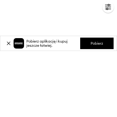
Pobierz aplikację i kupuj
Pobierz
jeszcze łatwiej.
-20%
zniżki** na pierwsze zakupy
za zapis do newslettera.