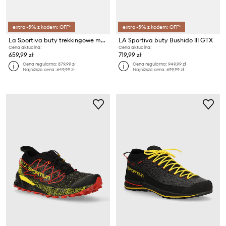
extra -5% z kodem: OFF*
extra -5% z kodem: OFF*
La Sportiva buty trekkingowe męskie Prodigio Max
LA Sportiva buty Bushido III GTX
Cena aktualna:
Cena aktualna:
659,99 zł
719,99 zł
Cena regularna:
879,99 zł
Cena regularna:
949,99 zł
Najniższa cena:
649,99 zł
Najniższa cena:
699,99 zł