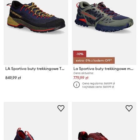
-10%
extra -5% z kodem: OFF*
LA Sportiva buty trekkingowe TX4 Evo ST
La Sportiva buty trekkingowe męskie Bushido III
Cena aktualna:
849,99 zł
779,99 zł
Cena regularna:
869,99 zł
Najniższa cena:
869,99 zł