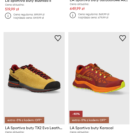
La Sportiva buty Bushido II
Cena aktualna:
Cena aktualna:
649,99 zł
519,99 zł
Cena regularna:
869,99 zł
Cena regularna:
899,99 zł
Najniższa cena:
679,99 zł
Najniższa cena:
549,99 zł
-40%
extra -5% z kodem: OFF*
extra -5% z kodem: OFF*
LA Sportiva buty TX2 Evo Leather
LA Sportiva buty Karacal
Cena aktualna:
Cena aktualna: