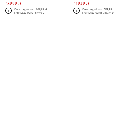
489,99 zł
459,99 zł
Cena regularna:
869,99 zł
Cena regularna:
769,99 zł
Najniższa cena:
519,99 zł
Najniższa cena:
769,99 zł