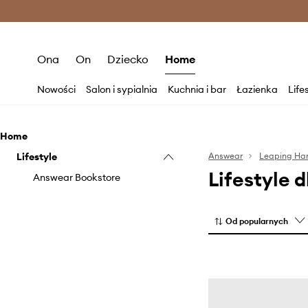
Premium Fashion Benefits >
O
Ona
On
Dziecko
Home
Nowości
Salon i sypialnia
Kuchnia i bar
Łazienka
Life
Home
Lifestyle
Answear
Leaping Ha
Lifestyle 
Answear Bookstore
Od popularnych