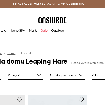
szczędzaj z Answear Club >
FINAL SALE % WIĘKSZE RABATY W APPCE
Dostawa nawet w 24h >
Szczegóły
News
style
Home SPA
Marki
Sale
Outdoor
re
Home
Lifestyle
dla domu Leaping Hare
Liczba wybranych produ
Kategoria
Rozmiar producenta
Kolor