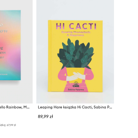
Leaping Hare książka Hello Rainbow, Momtaz Begum-Hossain
Leaping Hare książka Hi Cacti, Sabina Palermo
89,99 zł
iżką:
67,99 zł