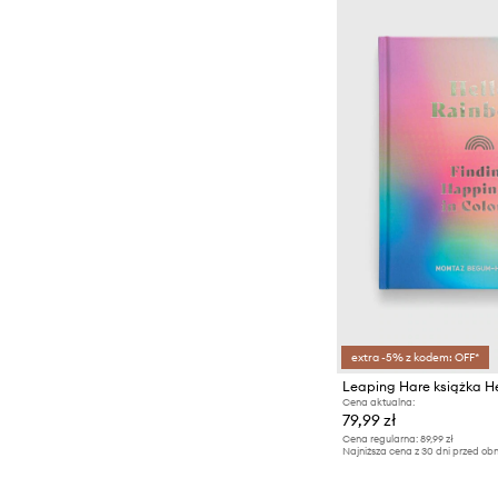
extra -5% z kodem: OFF*
Cena aktualna:
79,99 zł
Cena regularna:
89,99 zł
Najniższa cena z 30 dni przed obn