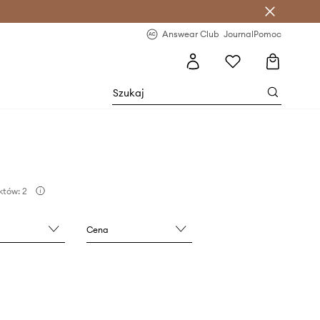
letter >
Regularne nowości >
Answear Club
Journal
Pomoc
któw: 2
Cena