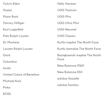
Calvin Klein
Helly Hansen
Guess
UGG Tasman
Moon Boot
UGG Mini
Tommy Hilfiger
UGG Ultra Mini
Karl Lagerfeld
UGG Neumel
Polo Ralph Lauren
UGG Classic
Dr. Martens
Kurtki męskie The North Face
Lauren Ralph Lauren
Kurtki damskie The North Face
Gant
Bezrękawniki męskie The North
Face
Columbia
New Balance 9060
Inuikii
New Balance 550
United Colors of Benetton
adidas Gazelle
Michael Kors
adidas Samba
Pinko
BOSS