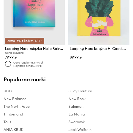
extra -5% z kodem: OFF*
Leaping Hare książka Hello Rainbow, Momtaz Begum-Hossain
Leaping Hare książka Hi Cacti, Sabina Palermo
Cena aktualna:
79,99 zł
89,99 zł
Cena regularna:
89,99 zł
Najniższa cena:
67,99 zł
Popularne marki
UGG
Juicy Couture
New Balance
New Rock
The North Face
Salomon
Timberland
La Mania
Tous
Swarovski
ANIA KRUK
Jack Wolfskin