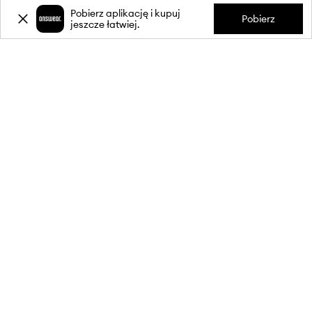
Pobierz aplikację i kupuj
Pobierz
jeszcze łatwiej.
-20%
zniżki** na pierwsze zakupy
za zapis do newslettera.
Dołącz do naszej społeczności, aby otrzymywać informacje o
najnowszych promocjach i produktach.
**Rabat jest jednorazowy, obejmuje nieprzecenione produkty i jest
ważny przy zakupach za min. 350 zł. Rabat nie łączy się z innymi
promocjami, a niektóre produkty mogą być wyłączone z rabatu.
Szczegóły na stronie:
wykluczenia z promocji
.