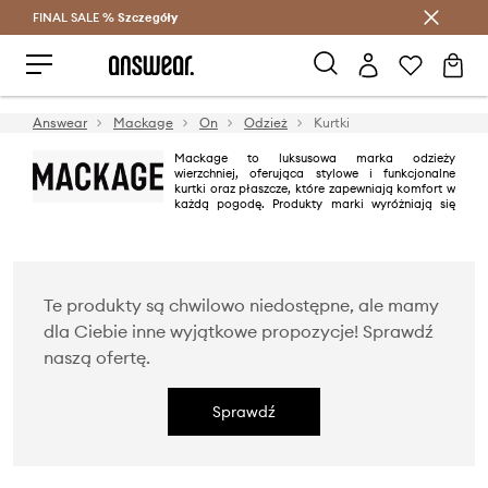
FINAL SALE %
Szczegóły
Oszczędzaj z Answear Club >
Answear
Mackage
On
Odzież
Kurtki
Mackage to luksusowa marka odzieży
wierzchniej, oferująca stylowe i funkcjonalne
kurtki oraz płaszcze, które zapewniają komfort w
każdą pogodę. Produkty marki wyróżniają się
nowoczesnymi, dopasowanymi krojami, precyzyjnym wykonaniem i
eleganckim wyglądem. Zastosowanie wysokiej jakości materiałów oraz
dbałość o detale sprawiają, że każda kolekcja jest zarówno praktyczna,
jak i modna. Mackage zdobyła uznanie dzięki połączeniu wyrafinowanego
stylu z funkcjonalnością, stając się synonimem luksusu w codziennej
odzieży wierzchniej.
Te produkty są chwilowo niedostępne, ale mamy
dla Ciebie inne wyjątkowe propozycje! Sprawdź
naszą ofertę.
Sprawdź