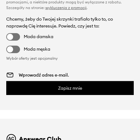
promocjami, a niektóre produkty mogą być wyłączone z rabatu.
Szczegóły na stronie:
wykluczenia z promocji
.
Chcemy, żeby do Twojej skrzynki trafiało tylko to, co
naprawdę Cię interesuje. Powiedz, czy jest to:
Moda damska
Moda męska
Wybór oferty jest opcjonalny
Zapisz mnie
Answear Club