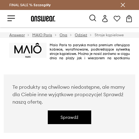
FINAL SALE %
Szczegóły
Oszczędzaj z Answear Club >
Answear
MAIO Paris
Ona
Odzież
Stroje kąpielowe
Maio Paris to paryska marka premium oferująca
kobiece, wyrafinowane, podkreślające sylwetkę
stroje kąpielowe. Można je nosić zarówno w ciągu
dnia na plaży jak i wieczorem na spotkaniu
towarzyskim, stając się częścią eleganckiej stylizacji. Maio Paris zmienia
wizerunek tradycyjnego stroju kąpielowego, pokazując sposób korzystania
z niego w niestandardowy sposób. Jego modele są projektowane w Paryżu
i produkowane w Portugalii. Są wykonane z certyfikowanych, przyjemnych
w dotyku materiałów od europejskich dostawców, dzięki czemu marka,
oprócz wyrafinowanego wyglądu strojów, zapewnia również ich najwyższą
Te produkty są chwilowo niedostępne, ale mamy
jakość i komfort.
dla Ciebie inne wyjątkowe propozycje! Sprawdź
naszą ofertę.
Sprawdź