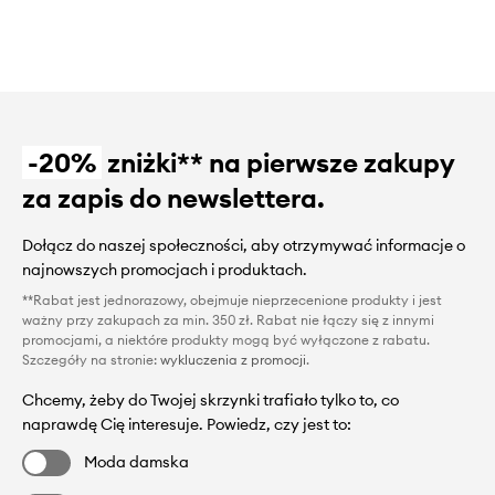
-20%
zniżki** na pierwsze zakupy
za zapis do newslettera.
Dołącz do naszej społeczności, aby otrzymywać informacje o
najnowszych promocjach i produktach.
**Rabat jest jednorazowy, obejmuje nieprzecenione produkty i jest
ważny przy zakupach za min. 350 zł. Rabat nie łączy się z innymi
promocjami, a niektóre produkty mogą być wyłączone z rabatu.
Szczegóły na stronie:
wykluczenia z promocji
.
Chcemy, żeby do Twojej skrzynki trafiało tylko to, co
naprawdę Cię interesuje. Powiedz, czy jest to:
Moda damska