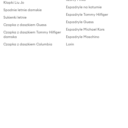
Klapki Liu Jo
Espadryle na koturnie
Spodnie letnie damskie
Espadryle Tommy Hilfiger
Sukienki letnie
Espadryle Guess
Czapka z daszkiem Guess
Espadryle Michael Kors
Czapka z daszkiem Tommy Hilfiger
damska
Espadryle Moschino
Czapka z daszkiem Columbia
Lorin