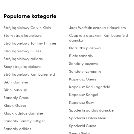
Popularne kategorie
Strój kąpielowy Calvin Klein
Jack Wolfskin czapka z daszkiem
Etam stroje kąpielowe
Czapka z daszkiem Karl Lagerfeld
damska
Strój kąpielowy Tommy Hilfiger
Narzutka plażowa
Strój kąpielowy Guess
Białe sandały
Strój kąpielowy adidas
Sandały beżowe
Roxy stroje kąpielowe
Sandały rzymianki
Strój kąpielowy Karl Lagerfeld
Kapelusz Guess
Bikini damskie
Kapelusz Karl Lagerfeld
Bikini push up
Kapelusz Kangol
Sandaly Crocs
Kapelusz Roxy
Klapki Guess
Spodenki adidas damskie
Klapki adidas damskie
Spodenki Calvin Klein
Sandały Tommy Hilfiger
Spodenki Guess
Sandały adidas
Szorty Pinko