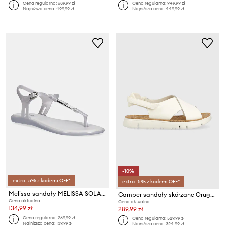
Cena regularna:
689,99 zł
Cena regularna:
949,99 zł
Najniższa cena:
499,99 zł
Najniższa cena:
449,99 zł
-10%
extra -5% z kodem: OFF*
extra -5% z kodem: OFF*
Melissa sandały MELISSA SOLAR M CHIC AD
Camper sandały skórzane Oruga Sandal
Cena aktualna:
Cena aktualna:
134,99 zł
289,99 zł
Cena regularna:
269,99 zł
Cena regularna:
529,99 zł
Najniższa cena:
139,99 zł
Najniższa cena:
324,99 zł