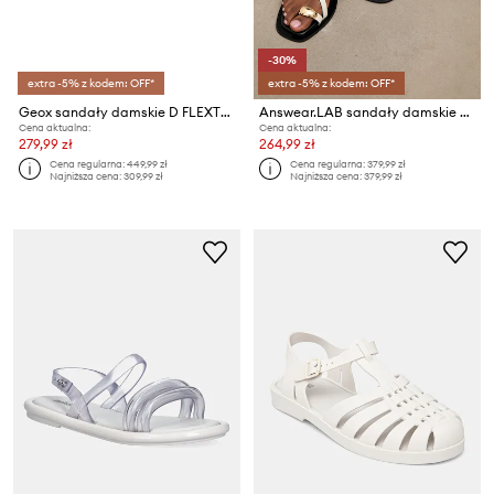
-30%
extra -5% z kodem: OFF*
extra -5% z kodem: OFF*
Geox sandały damskie D FLEXTRIDE S
Answear.LAB sandały damskie skórzane
Cena aktualna:
Cena aktualna:
279,99 zł
264,99 zł
Cena regularna:
449,99 zł
Cena regularna:
379,99 zł
Najniższa cena:
309,99 zł
Najniższa cena:
379,99 zł