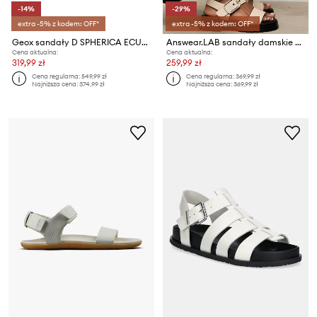
-14%
-29%
extra -5% z kodem: OFF*
extra -5% z kodem: OFF*
Geox sandały D SPHERICA ECUB-3 S
Answear.LAB sandały damskie skórzane
Cena aktualna:
Cena aktualna:
319,99 zł
259,99 zł
Cena regularna:
549,99 zł
Cena regularna:
369,99 zł
Najniższa cena:
374,99 zł
Najniższa cena:
369,99 zł