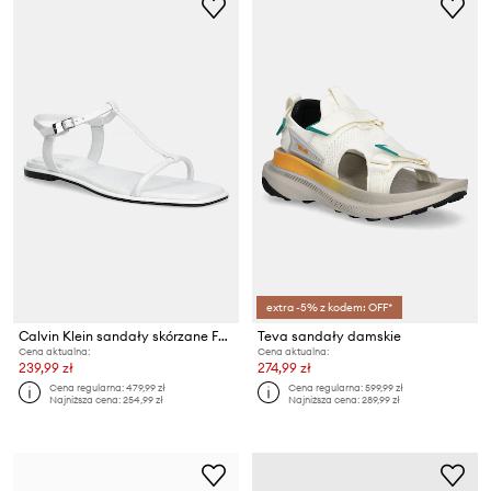
extra -5% z kodem: OFF*
Calvin Klein sandały skórzane FLAT SANDAL SQUARED BUCKLE LTH
Teva sandały damskie
Cena aktualna:
Cena aktualna:
239,99 zł
274,99 zł
Cena regularna:
479,99 zł
Cena regularna:
599,99 zł
Najniższa cena:
254,99 zł
Najniższa cena:
289,99 zł