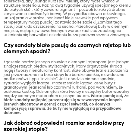
ściereczką, aby usunąć kurz i pył miejski, który może wnikać w
strukturę materiału. Raz na dwa tygodnie używaj specjalnego kremu
do białych skór, który zawiera pigment – pozwoli to zakryć drobne
zarysowania i odświeżyć barwę. W przypadku obuwia tekstylnego,
unikaj prania w pralce, ponieważ kleje szewskie pod wpływem
temperatury mogą puścić i zostawić żółte zacieki. Zamiast tego
stosuj pianki do czyszczenia na sucho. Przechowuj buty w ciemnym
miejscu, najlepiej w bawełnianych woreczkach, co zapobiegnie
utlenianiu się barwnika i osiadaniu kurzu podczas sezonu zimowego.
Czy sandały białe pasują do czarnych rajstop lub
ciemnych spodni?
Łączenie bardzo jasnego obuwia z ciemnymi rajstopami jest jednym
z najczęstszych błędów stylizacyjnych, który drastycznie skraca
nogę i tworzy nienaturalny kontrast. Białe obuwie letnie z założenia
jest przeznaczone na bose stopy lub bardzo cienkie, niewidoczne
podkolanówki typu "invisible". Jeśli chodzi o ciemne spodnie,
sytuacja wygląda inaczej. Możesz śmiało łączyć jasne buty z
granatowymi jeansami lub czarnymi rurkami, pod warunkiem, że
odsłonisz kostkę. Odsłonięta skóra tworzy niezbędny bufor wizualny
między ciemnym materiałem a jasnym butem.
Warto pamiętać, że
białe sandały najlepiej prezentują się w towarzystwie innych
jasnych akcentów w górnej części sylwetki, co domyka
kompozycję i sprawia, że buty nie wyglądają na przypadkowo
dobrane.
Jak dobrać odpowiedni rozmiar sandałów przy
szerokiej stopie?