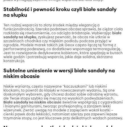
Stabilność i pewność kroku czyli białe sandały
na słupku
Ten rodzaj wsparcia to złoty środek między elegancją a
funkcjonalnością. Szeroka podstawa obcasa sprawia, że ciężar ciała
rozkłada się równomiernie, co odciąża śródstopie. Wybierając
białe
sandały na słupku
, zyskujesz pewność, że obcas nie utknie w
szczelinach chodnika czy miękkim podłożu podczas przyjęć w
ogrodzie. Modele marek takich jak Geox często łączą tę formę z
perforowaną podeszwą, co dodatkowo wspomaga termoregulację.
Jest to rozwiązanie dedykowane kobietom, które spędzają w butach
wiele godzin i potrzebują wsparcia, jakie daje solidna, skórzana
konstrukcja.
Subtelne uniesienie w wersji białe sandały na
niskim obcasie
Niskie warianty, często nazywane "kaczuszkami" lub niskimi
klockami, to powrót do klasyki w nowoczesnym wydaniu. Są one
doskonałym wyborem, gdy chcesz dodać sobie odrobinę wzrostu,
ale Twoje stopy szybko się męczą na wysokich podwyższeniach.
Białe sandały na niskim obcasie
świetnie współgrają z cygaretkami
i lnianymi garniturami, tworząc profesjonalny, a zarazem lekki
wizerunek. Zwróć uwagę na modele z zapięciem wokół kostki –
cienki pasek doda lekkości, natomiast szerszy pas zapewni lepsze
trzymanie stopy, co jest kluczowe przy delikatnych wadach postawy.