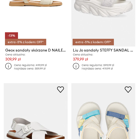
-13%
extra -5% z kodem: OFF*
extra -5% z kodem: OFF*
Geox sandały skórzane D NAILEEN
Liu Jo sandały STEFFY SANDAL 01
Cena aktualna:
Cena aktualna:
309,99 zł
379,99 zł
Cena regularna:
499,99 zł
Cena regularna:
599,99 zł
Najniższa cena:
359,99 zł
Najniższa cena:
419,99 zł