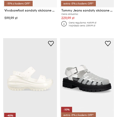
-15% z kodem: OFF*
extra -5% z kodem: OFF*
Vivobarefoot sandały skórzane SENSUS YIN
Tommy Jeans sandały skórzane TJW FISHERMAN PATENT SANDAL
Cena aktualna:
599,99 zł
229,99 zł
Cena regularna:
469,99 zł
Najniższa cena:
239,99 zł
-10%
extra -5% z kodem: OFF*
-40%