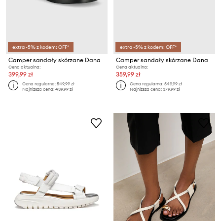
extra -5% z kodem: OFF*
extra -5% z kodem: OFF*
Camper sandały skórzane Dana
Camper sandały skórzane Dana
Cena aktualna:
Cena aktualna:
399,99 zł
359,99 zł
Cena regularna:
549,99 zł
Cena regularna:
549,99 zł
Najniższa cena:
439,99 zł
Najniższa cena:
379,99 zł