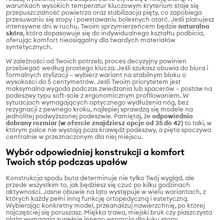
warunkach wysokich temperatur kluczowym kryterium staje się
przepuszczalność powietrza oraz stabilizacja pięty, co zapobiega
przesuwaniu się stopy i powstawaniu bolesnych otarć. Jeśli planujesz
intensywne dni w ruchu, Twoim sprzymierzeńcem będzie
naturalna
skóra
, która dopasowuje się do indywidualnego kształtu podbicia,
oferując komfort nieosiągalny dla twardych materiałów
syntetycznych.
W zależności od Twoich potrzeb, proces decyzyjny powinien
przebiegać według prostego klucza. Jeśli szukasz obuwia do biura i
formalnych stylizacji – wybierz wariant na stabilnym bloku o
wysokości do 5 centymetrów. Jeśli Twoim priorytetem jest
maksymalna wygoda podczas zwiedzania lub spacerów – postaw na
podeszwy typu soft-sole z ergonomicznym profilowaniem. W
sytuacjach wymagających optycznego wydłużenia nóg, bez
rezygnacji z pewnego kroku, najlepiej sprawdzą się modele na
jednolitej podwyższonej podeszwie. Pamiętaj, że
odpowiednio
dobrany rozmiar (w ofercie znajdziesz opcje od 35 do 42)
to taki, w
którym palce nie wystają poza krawędź podeszwy, a pięta spoczywa
centralnie w przeznaczonym dla niej miejscu.
Wybór odpowiedniej konstrukcji a komfort
Twoich stóp podczas upałów
Konstrukcja spodu buta determinuje nie tylko Twój wygląd, ale
przede wszystkim to, jak będziesz się czuć po kilku godzinach
aktywności. Jasne obuwie na lato występuje w wielu wariantach, z
których każdy pełni inną funkcję ortopedyczną i estetyczną.
Wybierając konkretny model, przeanalizuj nawierzchnię, po której
najczęściej się poruszasz. Miękka trawa, miejski bruk czy piaszczysta
plaża wymagają zupełnie innego wsparcia dla łuku stopy.