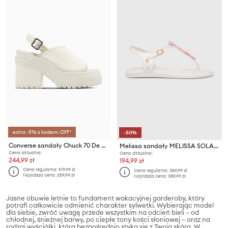
extra -5% z kodem: OFF*
-50%
Converse sandały Chuck 70 De Luxe Heel Nu
Melissa sandały MELISSA SOLAR SRPING AD
Cena aktualna:
Cena aktualna:
244,99 zł
194,99 zł
Cena regularna:
519,99 zł
Cena regularna:
389,99 zł
Najniższa cena:
259,99 zł
Najniższa cena:
389,99 zł
Jasne obuwie letnie to fundament wakacyjnej garderoby, który
potrafi całkowicie odmienić charakter sylwetki. Wybierając model
dla siebie, zwróć uwagę przede wszystkim na odcień bieli – od
chłodnej, śnieżnej barwy, po ciepłe tony kości słoniowej – oraz na
rodzaj wyściółki, która bezpośrednio styka się z Twoją skórą. W