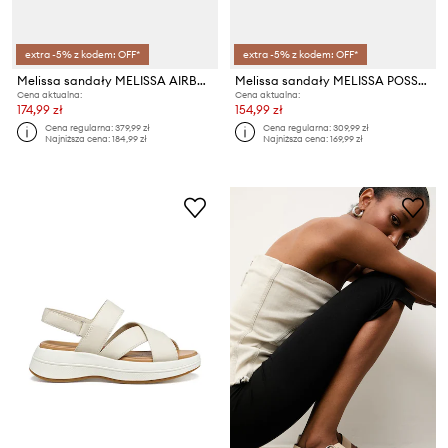
extra -5% z kodem: OFF*
extra -5% z kodem: OFF*
Melissa sandały MELISSA AIRBUBBLE SANDAL AD
Melissa sandały MELISSA POSSESSION AD
Cena aktualna:
Cena aktualna:
174,99 zł
154,99 zł
Cena regularna:
379,99 zł
Cena regularna:
309,99 zł
Najniższa cena:
184,99 zł
Najniższa cena:
169,99 zł