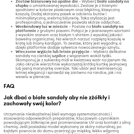
Zestaw biznesowy na upalne dni
– Wybierz
białe sandały na
słupku
o umiarkowanej wysokości. Zestaw je z lnianymi
spodniami w kolorze piaskowym oraz błękitną, klasyczną
koszulą. Dodaj skórzany pasek w odcieniu butów i
minimalistyczną, srebrną biżuterię. Taka stylizacja jest
profesjonalna, a jednocześnie pozwala skórze oddychać.
Weekendowy luz w mieście
– Postaw na
białe sandały na
platformie
z grubymi pasami. Połącz je z jeansowymi szortami
z wysokim stanem oraz białym t-shirtem z wysokiej jakości
bawełny organicznej. Na wierzch narzuć rozpiętą koszulę w
kratę lub lniany kardigan. To zestaw, który jest wygodny, a
dzięki platformie dodaje sylwetce nowoczesnego sznytu.
Wieczorne wyjście lub letnie przyjęcie
– Wybierz delikatne
sandały na cienkiej
szpilce
z wiązaniem wokół łydki.
Skomponuj je z sukienką midi w kwiatowy wzór na jasnym tle.
Jako okrycie wierzchnie wykorzystaj krótką kurtkę jeansową
lub jasną marynarkę oversize. Taki ubiór jest kwintesencją
letniej elegancji i sprawdzi się zarówno na randce, jak i na
weselu w plenerze.
FAQ
Jak dbać o białe sandały aby nie zżółkły i
zachowały swój kolor?
Utrzymanie nieskazitelnej bieli wymaga systematyczności i
stosowania odpowiednich preparatów. Kluczowym czynnikiem
powodującym żółknięcie jest promieniowanie UV oraz kontakt z silną
chemią. Jeśli posiadasz model wykonany ze skóry naturalnej, po
każdym powrocie do domu przetrzyj go miękką, lekko wilgotną