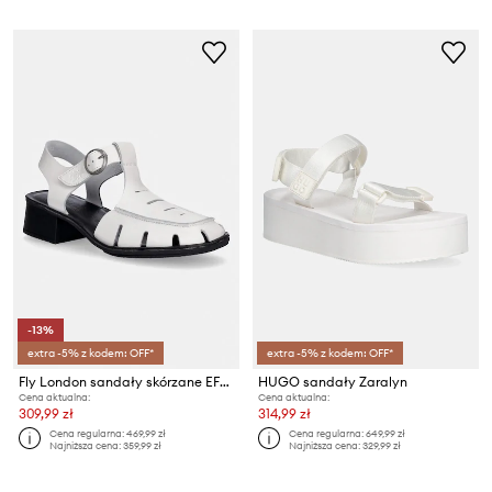
-13%
extra -5% z kodem: OFF*
extra -5% z kodem: OFF*
Fly London sandały skórzane EFAI392FLY
HUGO sandały Zaralyn
Cena aktualna:
Cena aktualna:
309,99 zł
314,99 zł
Cena regularna:
469,99 zł
Cena regularna:
649,99 zł
Najniższa cena:
359,99 zł
Najniższa cena:
329,99 zł