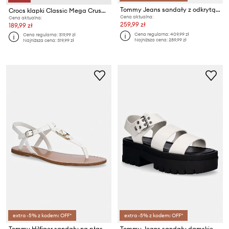
Tommy Jeans sandały z odkrytą piętą damskie TJW JELLY FISHERMAN SANDAL
Crocs klapki Classic Mega Crush Sandal
Cena aktualna:
Cena aktualna:
259,99 zł
189,99 zł
Cena regularna:
409,99 zł
Cena regularna:
319,99 zł
Najniższa cena:
289,99 zł
Najniższa cena:
319,99 zł
extra -5% z kodem: OFF*
extra -5% z kodem: OFF*
Tommy Hilfiger sandały na płaskim obcasie damskie skórzane LEATHER THONG SANDAL
Tommy Jeans sandały damskie skórzane TJW STRAPS LEATHER MAX SANDAL