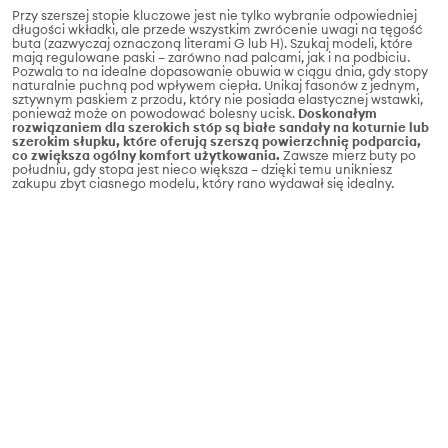
Przy szerszej stopie kluczowe jest nie tylko wybranie odpowiedniej
długości wkładki, ale przede wszystkim zwrócenie uwagi na tęgość
buta (zazwyczaj oznaczoną literami G lub H). Szukaj modeli, które
mają regulowane paski – zarówno nad palcami, jak i na podbiciu.
Pozwala to na idealne dopasowanie obuwia w ciągu dnia, gdy stopy
naturalnie puchną pod wpływem ciepła. Unikaj fasonów z jednym,
sztywnym paskiem z przodu, który nie posiada elastycznej wstawki,
ponieważ może on powodować bolesny ucisk.
Doskonałym
rozwiązaniem dla szerokich stóp są białe sandały na koturnie lub
szerokim słupku, które oferują szerszą powierzchnię podparcia,
co zwiększa ogólny komfort użytkowania.
Zawsze mierz buty po
południu, gdy stopa jest nieco większa – dzięki temu unikniesz
zakupu zbyt ciasnego modelu, który rano wydawał się idealny.