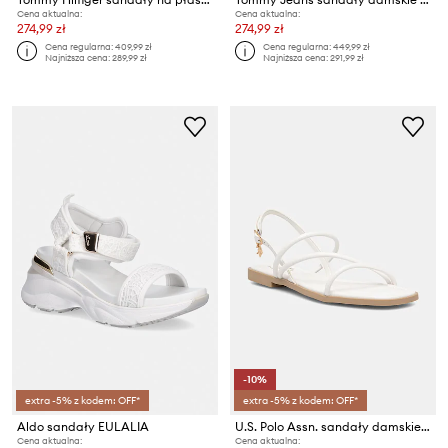
Cena aktualna:
Cena aktualna:
274,99 zł
274,99 zł
Cena regularna:
409,99 zł
Cena regularna:
449,99 zł
Najniższa cena:
289,99 zł
Najniższa cena:
291,99 zł
-10%
extra -5% z kodem: OFF*
extra -5% z kodem: OFF*
Aldo sandały EULALIA
U.S. Polo Assn. sandały damskie GENNY003
Cena aktualna:
Cena aktualna: