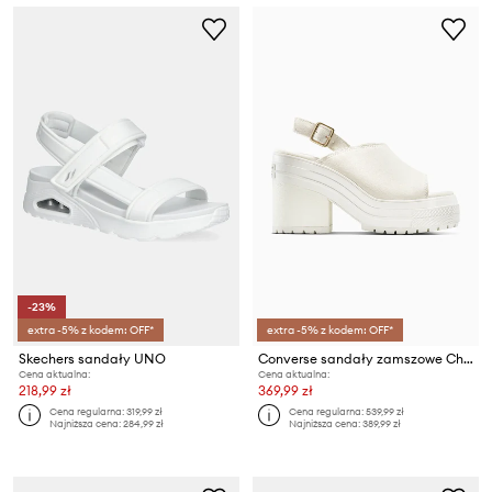
-23%
extra -5% z kodem: OFF*
extra -5% z kodem: OFF*
Skechers sandały UNO
Converse sandały zamszowe Chuck 70 De Luxe Heel Mule
Cena aktualna:
Cena aktualna:
218,99 zł
369,99 zł
Cena regularna:
319,99 zł
Cena regularna:
539,99 zł
Najniższa cena:
284,99 zł
Najniższa cena:
389,99 zł