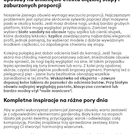
zaburzonych proporcji
Noszenie jasnego obuwia wymaga wyczucia proporcji. Najczęstszym
problemem jest optyczne skrócenie sylwetki poprzez zbyt masywne
paski w okolicy kostki. Jeśli masz drobne nogi, unikaj bardzo grubych
platform, które mogą wyglądać przytłaczająco. Zamiast tego
wybierz
białe sandały na obcasie
typu szpilka lub cienki słupek,
które dodadzą lekkości.
Szpilce
zawdzięczamy najbardziej elegancki
profil, jednak pamiętaj, by wybierać modele z dobrze wyważonym
środkiem ciężkości, co zapobiegnie chwianiu się stopy.
Kolejną pułapką jest dobór odcienia bieli do karnacji. Jeśli Twoja
skóra ma chłodny, niemal porcelanowy odcień, śnieżnobiałe obuwie
może sprawić, że nogi będą wyglądać na sine. W takim przypadku
lepiej sprawdzą się tony kremowe lub ecru. Z kolei przy opalonej
skórze, czysta biel pięknie podkreśli brązowy pigment. Pamiętaj też o
pielęgnacji pięt – jasne buty bezlitośnie obnażają wszelkie
zaniedbania w tej strefie.
Wskazówka od eksperta – zawsze
dopasuj kolor lakieru do paznokci do odcienia butów. Przy białym
obuwiu najlepiej wyglądają pastele, klasyczna czerwień lub
bardzo modny styl "nude manicure".
Kompletne inspiracje na różne pory dnia
Aby w pełni wykorzystać potencjał jasnego obuwia, warto zestawić
je z odpowiednimi elementami garderoby. Biały kolor na stopach
działa jak punkt świetlny, przyciągając wzrok i odświeżając całą
kompozycję. Poniżej znajdziesz trzy sprawdzone zestawy, które
pomogą Ci stworzyć harmonijny wizerunek.