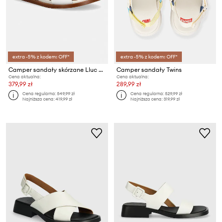
extra -5% z kodem: OFF*
extra -5% z kodem: OFF*
Camper sandały skórzane Lluc Sandal
Camper sandały Twins
Cena aktualna:
Cena aktualna:
379,99 zł
289,99 zł
Cena regularna:
549,99 zł
Cena regularna:
529,99 zł
Najniższa cena:
419,99 zł
Najniższa cena:
319,99 zł