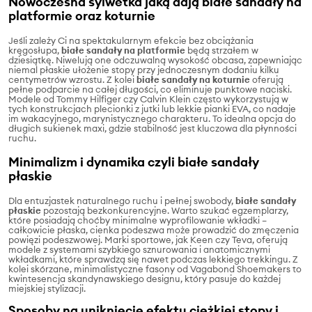
Nowoczesna sylwetka jaką dają białe sandały na
platformie oraz koturnie
Jeśli zależy Ci na spektakularnym efekcie bez obciążania
kręgosłupa,
białe sandały na platformie
będą strzałem w
dziesiątkę. Niwelują one odczuwalną wysokość obcasa, zapewniając
niemal płaskie ułożenie stopy przy jednoczesnym dodaniu kilku
centymetrów wzrostu. Z kolei
białe sandały na koturnie
oferują
pełne podparcie na całej długości, co eliminuje punktowe naciski.
Modele od Tommy Hilfiger czy Calvin Klein często wykorzystują w
tych konstrukcjach plecionki z jutki lub lekkie pianki EVA, co nadaje
im wakacyjnego, marynistycznego charakteru. To idealna opcja do
długich sukienek maxi, gdzie stabilność jest kluczowa dla płynności
ruchu.
Minimalizm i dynamika czyli białe sandały
płaskie
Dla entuzjastek naturalnego ruchu i pełnej swobody,
białe sandały
płaskie
pozostają bezkonkurencyjne. Warto szukać egzemplarzy,
które posiadają choćby minimalne wyprofilowanie wkładki –
całkowicie płaska, cienka podeszwa może prowadzić do zmęczenia
powięzi podeszwowej. Marki sportowe, jak Keen czy Teva, oferują
modele z systemami szybkiego sznurowania i anatomicznymi
wkładkami, które sprawdzą się nawet podczas lekkiego trekkingu. Z
kolei skórzane, minimalistyczne fasony od Vagabond Shoemakers to
kwintesencja skandynawskiego designu, który pasuje do każdej
miejskiej stylizacji.
Sposoby na uniknięcie efektu ciężkiej stopy i