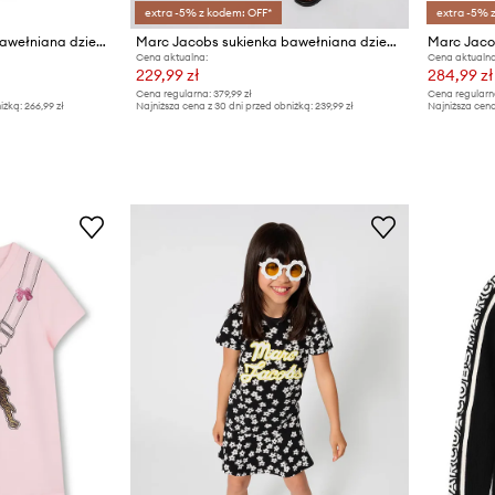
extra -5% z kodem: OFF*
extra -5% 
Marc Jacobs sukienka bawełniana dziecięca
Marc Jacobs sukienka bawełniana dziecięca
Cena aktualna:
Cena aktualna
229,99 zł
284,99 zł
Cena regularna:
379,99 zł
Cena regularn
iżką:
266,99 zł
Najniższa cena z 30 dni przed obniżką:
239,99 zł
Najniższa cena