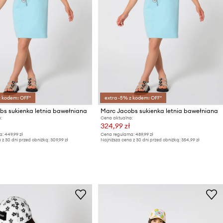
z kodem: OFF*
extra -5% z kodem: OFF*
bs sukienka letnia bawełniana
Marc Jacobs sukienka letnia bawełniana
:
Cena aktualna:
324,99 zł
a:
449,99 zł
Cena regularna:
489,99 zł
 z 30 dni przed obniżką:
309,99 zł
Najniższa cena z 30 dni przed obniżką:
354,99 zł