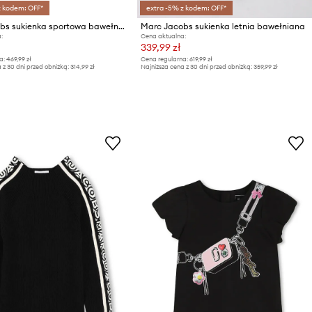
z kodem: OFF*
extra -5% z kodem: OFF*
Marc Jacobs sukienka sportowa bawełniana
Marc Jacobs sukienka letnia bawełniana
:
Cena aktualna:
339,99 zł
a:
469,99 zł
Cena regularna:
619,99 zł
 z 30 dni przed obniżką:
314,99 zł
Najniższa cena z 30 dni przed obniżką:
359,99 zł