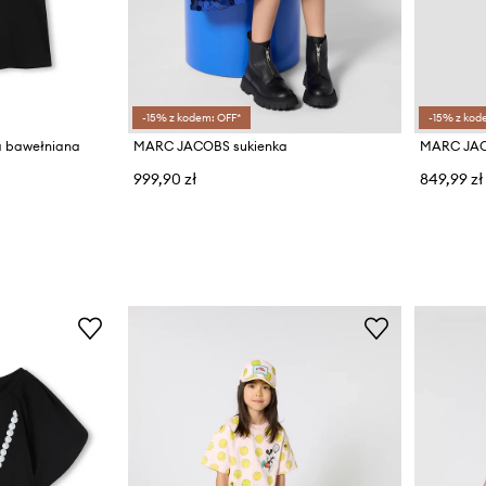
-15% z kodem: OFF*
-15% z kod
 bawełniana
MARC JACOBS sukienka
MARC JAC
999,90 zł
849,99 zł