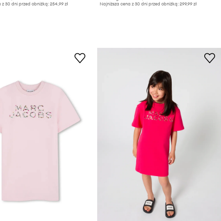
 z 30 dni przed obniżką:
254,99 zł
Najniższa cena z 30 dni przed obniżką:
299,99 zł