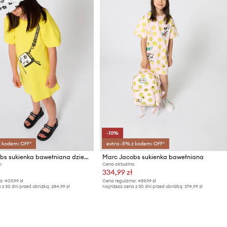
-10%
z kodem: OFF*
extra -5% z kodem: OFF*
Marc Jacobs sukienka bawełniana dziecięca
Marc Jacobs sukienka bawełniana
:
Cena aktualna:
334,99 zł
a:
409,99 zł
Cena regularna:
489,99 zł
 z 30 dni przed obniżką:
284,99 zł
Najniższa cena z 30 dni przed obniżką:
374,99 zł