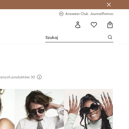
letter >
Regularne nowości >
Answear Club
Journal
Pomoc
ranych produktów: 33