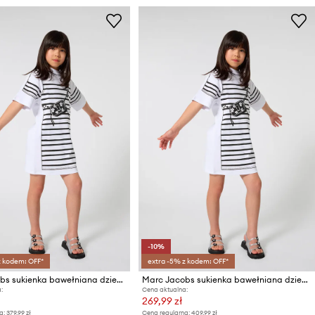
-10%
z kodem: OFF*
extra -5% z kodem: OFF*
Marc Jacobs sukienka bawełniana dziecięca
Marc Jacobs sukienka bawełniana dziecięca
:
Cena aktualna:
269,99 zł
a:
379,99 zł
Cena regularna:
409,99 zł