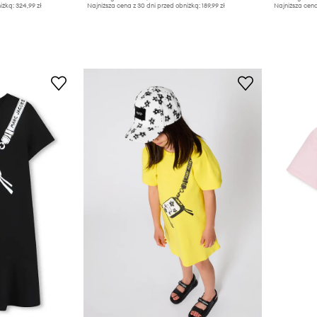
iżką:
324,99 zł
Najniższa cena z 30 dni przed obniżką:
189,99 zł
Najniższa cena