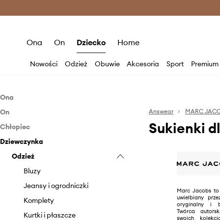
Premium Fashion Benefits >
O
Ona
On
Dziecko
Home
Nowości
Odzież
Obuwie
Akcesoria
Sport
Premium
Ona
On
Akcesoria
Answear
MARC JAC
Sukienki d
Chłopiec
Akcesoria
Okulary
Dziewczynka
Odzież
Okulary
Obuwie
Odzież
Bluzy
Akcesoria
Jeansy i ogrodniczki
Klapki i sandały
Bluzy
Komplety
Sneakersy
Czapki i kapelusze
Jeansy i ogrodniczki
Marc Jacobs to 
uwielbiany prz
Koszule
Trampki i tenisówki
Komplety
oryginalny i 
Twórca autors
Kurtki i płaszcze
Kurtki i płaszcze
swoich kolekc