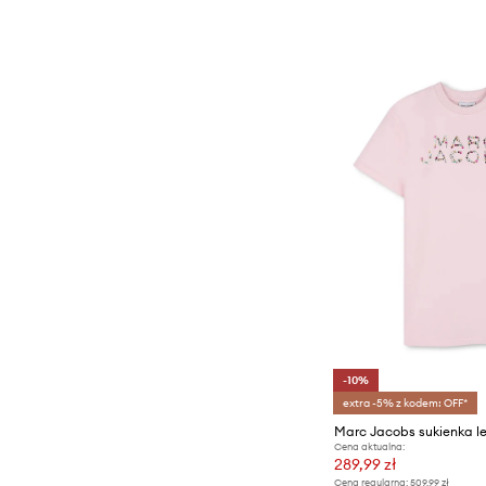
-10%
extra -5% z kodem: OFF*
Marc Jacobs sukienka l
Cena aktualna:
289,99 zł
Cena regularna:
509,99 zł