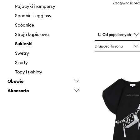
kreatywność oraz
Odzież kąpielowa
Pajacyki i rampersy
Pajacyki i rampersy
Spodnie i legginsy
Spodnie
Spódnice
Szorty
Stroje kąpielowe
Od popularnych
T-shirty i polo
Sukienki
Długość fasonu
Swetry
Szorty
Topy i t-shirty
Obuwie
Akcesoria
Botki
Kalosze
Czapki i kapelusze
Klapki i sandały
Torebki
Sneakersy
Trampki i tenisówki