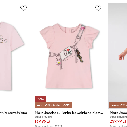
-10%
extra -5% z kodem: OFF*
extra -5% 
etnia bawełniana
Marc Jacobs sukienka bawełniana niemowlęca
Cena aktualna:
Cena aktualna
169,99 zł
239,99 zł
Cena regularna:
299,99 zł
Cena regularn