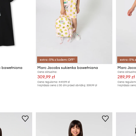
extra -5% z kodem: OFF*
extra -5% 
 bawełniana
Marc Jacobs sukienka bawełniana
Marc Jaco
Cena aktualna:
Cena aktualna
309,99 zł
289,99 zł
Cena regularna:
449,99 zł
Cena regularn
Najniższa cena z 30 dni przed obniżką:
339,99 zł
Najniższa cena