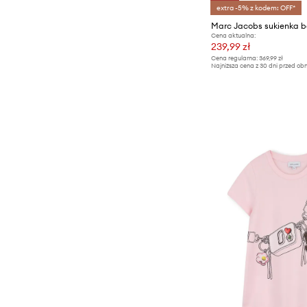
extra -5% z kodem: OFF*
Cena aktualna:
239,99 zł
Cena regularna:
369,99 zł
Najniższa cena z 30 dni przed obn