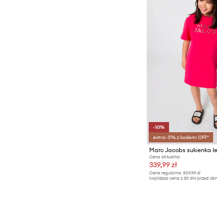
-10%
extra -5% z kodem: OFF*
Marc Jacobs sukienka l
Cena aktualna:
339,99 zł
Cena regularna:
509,99 zł
Najniższa cena z 30 dni przed obn