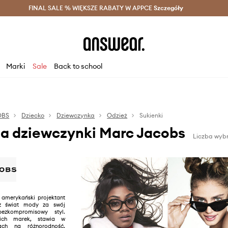
szczędzaj z Answear Club >
FINAL SALE % WIĘKSZE RABATY W APPCE
Dostawa nawet w 24h >
Szczegóły
News
Marki
Sale
Back to school
OBS
Dziecko
Dziewczynka
Odzież
Sukienki
la dziewczynki Marc Jacobs
Liczba wyb
amerykański projektant
ez świat mody za swój
bezkompromisowy styl.
kich marek, stawia w
jach na różnorodność,