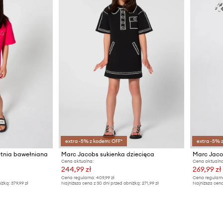
extra -5% z kodem: OFF*
extra -5% 
etnia bawełniana
Marc Jacobs sukienka dziecięca
Cena aktualna:
Cena aktualna
244,99 zł
269,99 zł
Cena regularna:
409,99 zł
Cena regularn
iżką:
379,99 zł
Najniższa cena z 30 dni przed obniżką:
271,99 zł
Najniższa cena