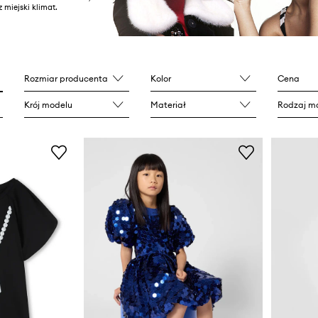
 miejski klimat.
Rozmiar producenta
Kolor
Cena
Krój modelu
Materiał
Rodzaj ma