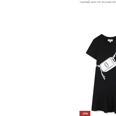
Najniższa cena z 30 dni przed obn
-10%