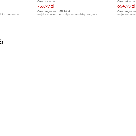
Cena aktualna:
Cena aktualna
759,99 zł
654,99 zł
Cena regularna:
1519,90 zł
Cena regularn
iżką:
2189,90 zł
Najniższa cena z 30 dni przed obniżką:
909,99 zł
Najniższa cena
ż: