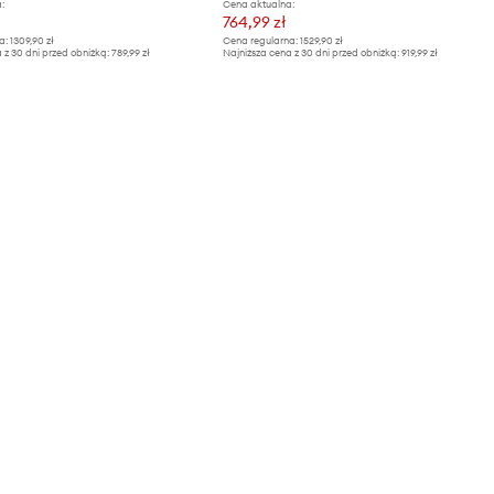
:
Cena aktualna:
764,99 zł
a:
1309,90 zł
Cena regularna:
1529,90 zł
 z 30 dni przed obniżką:
789,99 zł
Najniższa cena z 30 dni przed obniżką:
919,99 zł