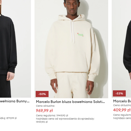
-53%
-50%
Marcelo Burlon bluza bawełniana Bunny Heart Regular Crewneck Black Red
Marcelo Burlon bluza bawełniana Solsticio Comfort Hoodie
Cena aktualna
Cena aktualna:
409,99 zł
969,99 zł
Cena regularn
Cena regularna:
1949,90 zł
iżką:
879,99 zł
Najniższa cena
Najniższa cena od wprowadzenia do sprzedaży:
1949,90 zł