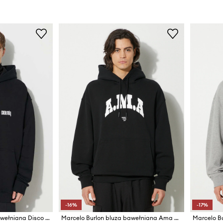
-16%
-17%
Marcelo Burlon bluza bawełniana Disco God
Marcelo Burlon bluza bawełniana Ama Comfort Hoodie