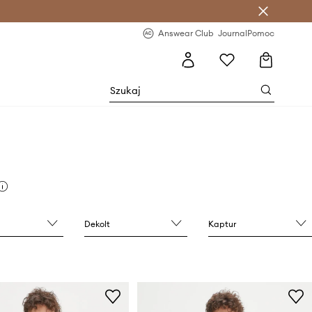
letter >
Regularne nowości >
Answear Club
Journal
Pomoc
Dekolt
Kaptur