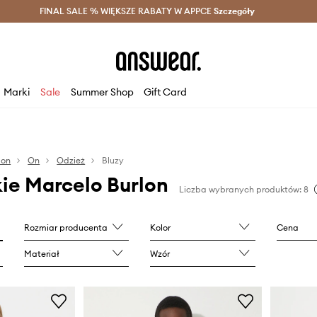
szczędzaj z Answear Club >
FINAL SALE % WIĘKSZE RABATY W APPCE
Dostawa nawet w 24h >
Szczegóły
News
Marki
Sale
Summer Shop
Gift Card
lon
On
Odzież
Bluzy
ie Marcelo Burlon
Liczba wybranych produktów: 8
Rozmiar producenta
Kolor
Cena
Materiał
Wzór