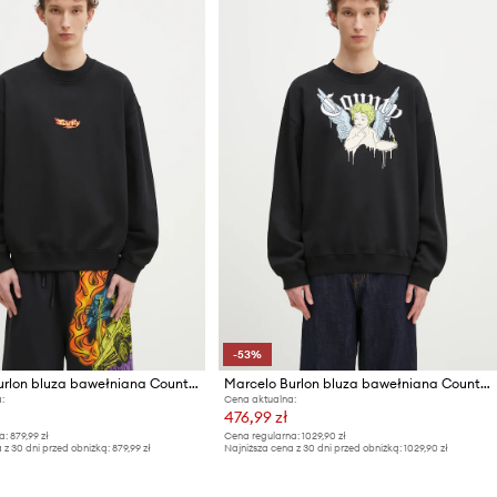
-53%
Marcelo Burlon bluza bawełniana County Flame Boxy Crewneck Black Red
Marcelo Burlon bluza bawełniana County Angel Boxy Crewneck Black Multico
:
Cena aktualna:
476,99 zł
a:
879,99 zł
Cena regularna:
1029,90 zł
 z 30 dni przed obniżką:
879,99 zł
Najniższa cena z 30 dni przed obniżką:
1029,90 zł