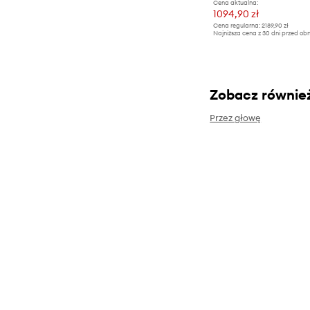
Cena aktualna:
1094,90 zł
Cena regularna:
2189,90 zł
Najniższa cena z 30 dni przed obn
Zobacz równie
Przez głowę