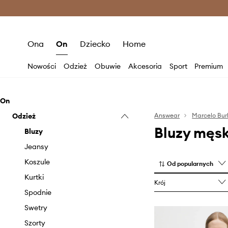
Premium Fashion Benefits >
O
Ona
On
Dziecko
Home
Nowości
Odzież
Obuwie
Akcesoria
Sport
Premium
On
Odzież
Answear
Marcelo Bur
Bluzy męsk
Bluzy
Jeansy
Koszule
Od popularnych
Kurtki
Krój
Spodnie
Swetry
Szorty