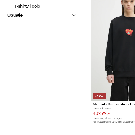
T-shirty i polo
Obuwie
Trampki i tenisówki
-53%
Cena aktualna:
409,99 zł
Cena regularna:
879,99 zł
Najniższa cena z 30 dni przed obn