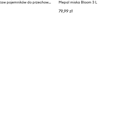
Mepal zestaw pojemników do przechowywania Modula
Mepal miska Bloom 3 L
79,99 zł