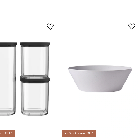
em: OFF*
-15% z kodem: OFF*