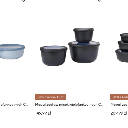
-15% z kodem: OFF*
-15% z kod
Mepal zestaw misek wielofunkcyjnych Cirqula 0,35/0,75/1,25/2,25L (4-pack)
Mepal zestaw misek wielofunkcyjnych Cirqula 0,5/1/2L (3-pack)
149,99 zł
209,99 zł