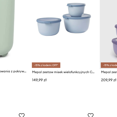
-15% z kodem: OFF*
-15% z kod
Mepal dzbanek do miksowania z pokrywką Chef It 1 L
Mepal zestaw misek wielofunkcyjnych Cirqula 0,5/1/2L
149,99 zł
209,99 zł