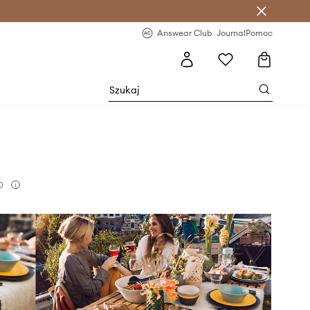
letter >
Regularne nowości >
Answear Club
Journal
Pomoc
0