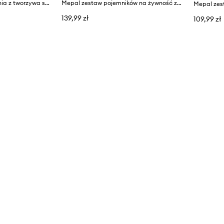
Mepal Miska do mieszania z tworzywa sztucznego 3 l
Mepal zestaw pojemników na żywność z tworzywa sztucznego
139,99 zł
109,99 zł