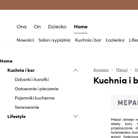
Premium Fashion Benefits >
O
Ona
On
Dziecko
Home
Nowości
Salon i sypialnia
Kuchnia i bar
Łazienka
Life
Home
Kuchnia i bar
Answear
Mepal
H
Kuchnia i 
Dzbanki i karafki
Gotowanie i pieczenie
Pojemniki kuchenne
Serwowanie
Lifestyle
Mepal istnieje 
wtedy były t
Outdoor lifestyle
przeznaczone d
holenderska mar
wybór funkcjo