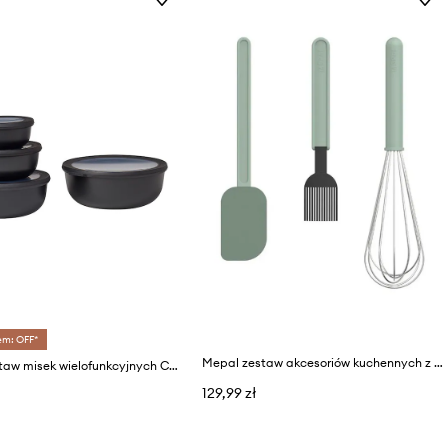
em: OFF*
Mepal zestaw akcesoriów kuchennych z tworzywa sztucznego
Mepal zestaw misek wielofunkcyjnych Cirqula 0,35/0,75/1,25/2,25L (4-pack)
129,99 zł