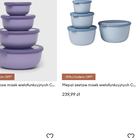
em: OFF*
-15% z kodem: OFF*
Mepal zestaw misek wielofunkcyjnych Cirqula 0,35/0,75/1,25/2,25L 4-pack
Mepal zestaw misek wielofunkcyjnych Cirqula 0,5/1/2/3L (4-pack)
239,99 zł