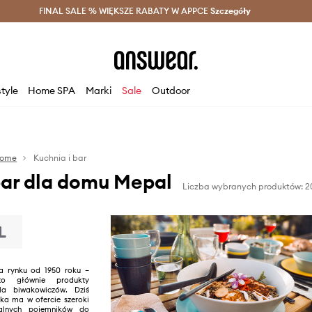
szczędzaj z Answear Club >
FINAL SALE % WIĘKSZE RABATY W APPCE
Dostawa nawet w 24h >
Szczegóły
News
style
Home SPA
Marki
Sale
Outdoor
ome
Kuchnia i bar
bar dla domu Mepal
Liczba wybranych produktów: 2
na rynku od 1950 roku –
o głównie produkty
la biwakowiczów. Dziś
ka ma w ofercie szeroki
nalnych pojemników do