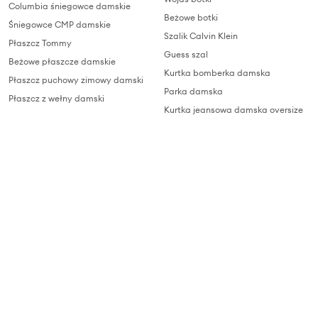
Columbia śniegowce damskie
Beżowe botki
Śniegowce CMP damskie
Szalik Calvin Klein
Płaszcz Tommy
Guess szal
Beżowe płaszcze damskie
Kurtka bomberka damska
Płaszcz puchowy zimowy damski
Parka damska
Płaszcz z wełny damski
Kurtka jeansowa damska oversize