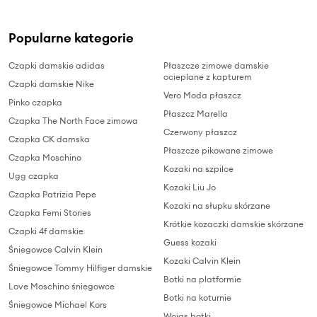
Popularne kategorie
Czapki damskie adidas
Płaszcze zimowe damskie
ocieplane z kapturem
Czapki damskie Nike
Vero Moda płaszcz
Pinko czapka
Płaszcz Marella
Czapka The North Face zimowa
Czerwony płaszcz
Czapka CK damska
Płaszcze pikowane zimowe
Czapka Moschino
Kozaki na szpilce
Ugg czapka
Kozaki Liu Jo
Czapka Patrizia Pepe
Kozaki na słupku skórzane
Czapka Femi Stories
Krótkie kozaczki damskie skórzane
Czapki 4f damskie
Guess kozaki
Śniegowce Calvin Klein
Kozaki Calvin Klein
Śniegowce Tommy Hilfiger damskie
Botki na platformie
Love Moschino śniegowce
Botki na koturnie
Śniegowce Michael Kors
Wojas botki