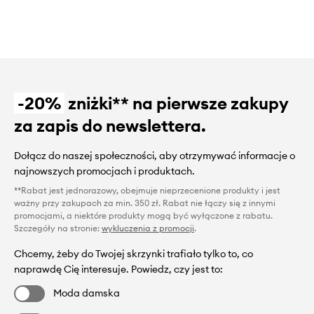
-20%
zniżki** na pierwsze zakupy
za zapis do newslettera.
Dołącz do naszej społeczności, aby otrzymywać informacje o
najnowszych promocjach i produktach.
**Rabat jest jednorazowy, obejmuje nieprzecenione produkty i jest
ważny przy zakupach za min. 350 zł. Rabat nie łączy się z innymi
promocjami, a niektóre produkty mogą być wyłączone z rabatu.
Szczegóły na stronie:
wykluczenia z promocji
.
Chcemy, żeby do Twojej skrzynki trafiało tylko to, co
naprawdę Cię interesuje. Powiedz, czy jest to:
Moda damska