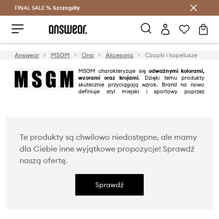
FINAL SALE %
Szczegóły
Oszczędzaj z Answear Club >
Answear
MSGM
Ona
Akcesoria
Czapki i kapelusze
MSGM charakteryzuje się
odważnymi kolorami,
wzorami oraz krojami
. Dzięki temu produkty
skutecznie przyciągają wzrok. Brand na nowo
definiuje styl miejski i sportowy poprzez
doskonały kunszt oraz włoski akcent widoczny w kolekcjach. Postaw na
świeże podejście do mody razem z tą energiczną marką.
Te produkty są chwilowo niedostępne, ale mamy
dla Ciebie inne wyjątkowe propozycje! Sprawdź
naszą ofertę.
Sprawdź