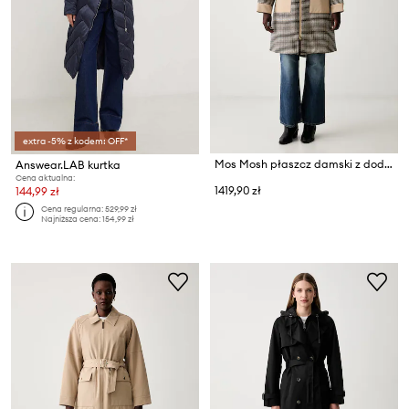
extra -5% z kodem: OFF*
Mos Mosh płaszcz damski z dodatkiem wełny Aline
Answear.LAB kurtka
Cena aktualna:
1419,90 zł
144,99 zł
Cena regularna:
529,99 zł
Najniższa cena:
154,99 zł