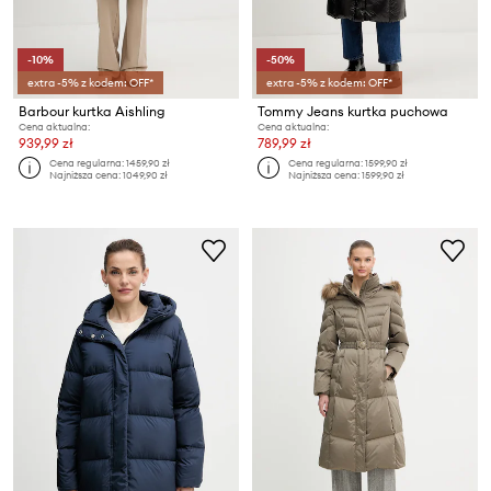
-10%
-50%
extra -5% z kodem: OFF*
extra -5% z kodem: OFF*
Barbour kurtka Aishling
Tommy Jeans kurtka puchowa
Cena aktualna:
Cena aktualna:
939,99 zł
789,99 zł
Cena regularna:
1459,90 zł
Cena regularna:
1599,90 zł
Najniższa cena:
1049,90 zł
Najniższa cena:
1599,90 zł