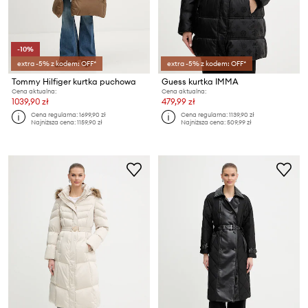
-10%
extra -5% z kodem: OFF*
extra -5% z kodem: OFF*
Tommy Hilfiger kurtka puchowa
Guess kurtka IMMA
Cena aktualna:
Cena aktualna:
1039,90 zł
479,99 zł
Cena regularna:
1699,90 zł
Cena regularna:
1139,90 zł
Najniższa cena:
1159,90 zł
Najniższa cena:
509,99 zł