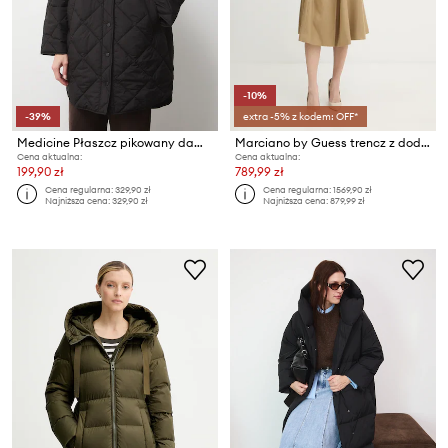
-10%
-39%
extra -5% z kodem: OFF*
Medicine Płaszcz pikowany damski
Marciano by Guess trencz z dodatkiem wełny ETHEL
Cena aktualna:
Cena aktualna:
199,90 zł
789,99 zł
Cena regularna:
329,90 zł
Cena regularna:
1569,90 zł
Najniższa cena:
329,90 zł
Najniższa cena:
879,99 zł