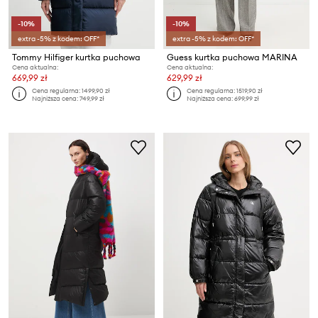
-10%
-10%
extra -5% z kodem: OFF*
extra -5% z kodem: OFF*
Tommy Hilfiger kurtka puchowa
Guess kurtka puchowa MARINA
Cena aktualna:
Cena aktualna:
669,99 zł
629,99 zł
Cena regularna:
1499,90 zł
Cena regularna:
1519,90 zł
Najniższa cena:
749,99 zł
Najniższa cena:
699,99 zł