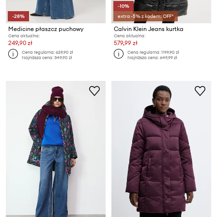
-10%
-28%
extra -5% z kodem: OFF*
Medicine płaszcz puchowy
Calvin Klein Jeans kurtka
Cena aktualna:
Cena aktualna:
249,90 zł
579,99 zł
Cena regularna:
629,90 zł
Cena regularna:
1199,90 zł
Najniższa cena:
349,90 zł
Najniższa cena:
649,99 zł