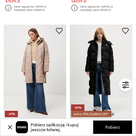
479,99 zł
569,99 zł
Cena regularna:
1139,90 zł
Cena regularna:
1299,90 zł
Najniższa cena:
539,99 zł
Najniższa cena:
599,99 zł
-50%
-37%
extra -5% z kodem: OFF*
Medicine płaszcz
Tommy Jeans kurtka puchowa
Pobierz aplikację i kupuj
Pobierz
Cena aktualna:
Cena aktualna:
jeszcze łatwiej.
199,90 zł
739,99 zł