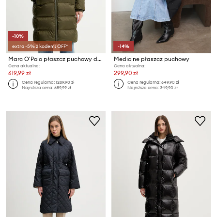
-10%
extra -5% z kodem: OFF*
-14%
Marc O'Polo płaszcz puchowy damski
Medicine płaszcz puchowy
Cena aktualna:
Cena aktualna:
619,99 zł
299,90 zł
Cena regularna:
1289,90 zł
Cena regularna:
649,90 zł
Najniższa cena:
689,99 zł
Najniższa cena:
349,90 zł