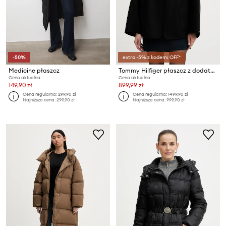
-50%
extra -5% z kodem: OFF*
Medicine płaszcz
Tommy Hilfiger płaszcz z dodatkiem wełny
Cena aktualna:
Cena aktualna:
149,90 zł
899,99 zł
Cena regularna:
299,90 zł
Cena regularna:
1499,90 zł
Najniższa cena:
299,90 zł
Najniższa cena:
999,90 zł