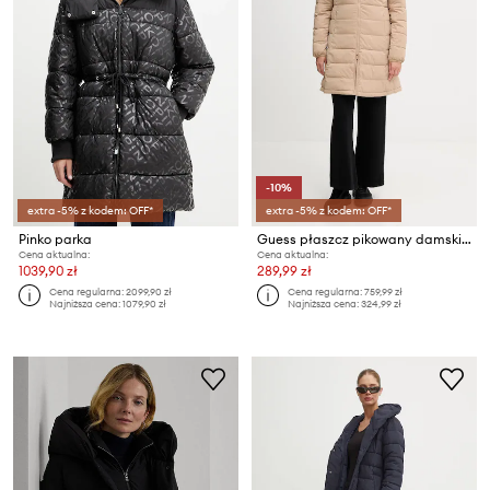
-10%
extra -5% z kodem: OFF*
extra -5% z kodem: OFF*
Pinko parka
Guess płaszcz pikowany damski NEW ALETA
Cena aktualna:
Cena aktualna:
1039,90 zł
289,99 zł
Cena regularna:
2099,90 zł
Cena regularna:
759,99 zł
Najniższa cena:
1079,90 zł
Najniższa cena:
324,99 zł