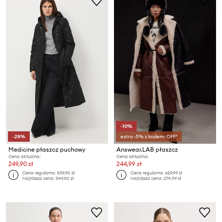
-10%
-28%
extra -5% z kodem: OFF*
Medicine płaszcz puchowy
Answear.LAB płaszcz
Cena aktualna:
Cena aktualna:
249,90 zł
244,99 zł
Cena regularna:
539,90 zł
Cena regularna:
629,99 zł
Najniższa cena:
349,90 zł
Najniższa cena:
274,99 zł