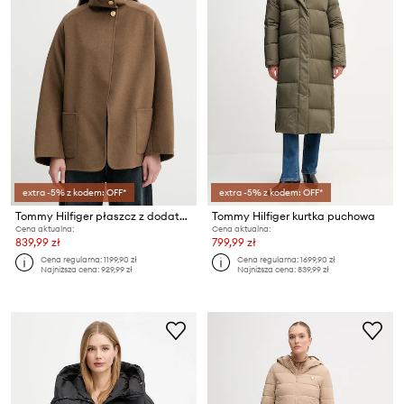
extra -5% z kodem: OFF*
extra -5% z kodem: OFF*
Tommy Hilfiger płaszcz z dodatkiem wełny
Tommy Hilfiger kurtka puchowa
Cena aktualna:
Cena aktualna:
839,99 zł
799,99 zł
Cena regularna:
1199,90 zł
Cena regularna:
1699,90 zł
Najniższa cena:
929,99 zł
Najniższa cena:
839,99 zł