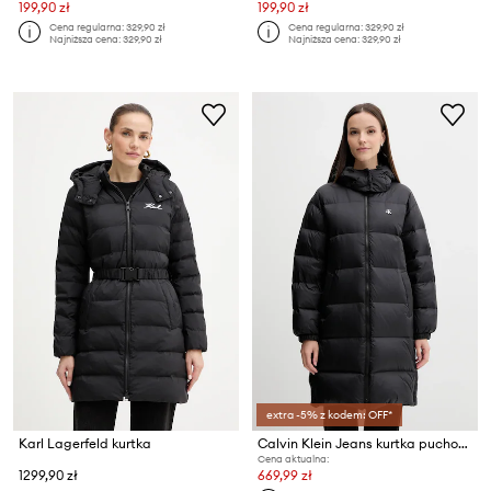
199,90 zł
199,90 zł
Cena regularna:
329,90 zł
Cena regularna:
329,90 zł
Najniższa cena:
329,90 zł
Najniższa cena:
329,90 zł
extra -5% z kodem: OFF*
Karl Lagerfeld kurtka
Calvin Klein Jeans kurtka puchowa
Cena aktualna:
1299,90 zł
669,99 zł