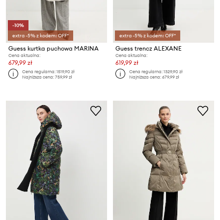
-10%
extra -5% z kodem: OFF*
extra -5% z kodem: OFF*
Guess kurtka puchowa MARINA
Guess trencz ALEXANE
Cena aktualna:
Cena aktualna:
679,99 zł
619,99 zł
Cena regularna:
1519,90 zł
Cena regularna:
1329,90 zł
Najniższa cena:
759,99 zł
Najniższa cena:
679,99 zł