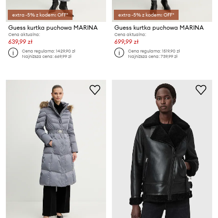
extra -5% z kodem: OFF*
extra -5% z kodem: OFF*
Guess kurtka puchowa MARINA
Guess kurtka puchowa MARINA
Cena aktualna:
Cena aktualna:
639,99 zł
699,99 zł
Cena regularna:
1429,90 zł
Cena regularna:
1519,90 zł
Najniższa cena:
669,99 zł
Najniższa cena:
739,99 zł