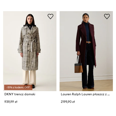
-15% z kodem: OFF*
DKNY trencz damski
Lauren Ralph Lauren płaszcz z dodatkiem wełny
939,99 zł
2199,90 zł