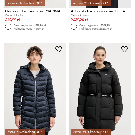
extra -5% z kodem: OFF*
extra -5% z kodem: OFF*
Guess kurtka puchowa MARINA
AllSaints kurtka skórzana SOLA
Cena aktualna:
Cena aktualna:
649,99 zł
2639,90 zł
Cena regularna:
1519,90 zł
Cena regularna:
5589,90 zł
Najniższa cena:
719,99 zł
Najniższa cena:
2929,90 zł
extra -5% z kodem: OFF*
extra -5% z kodem: OFF*