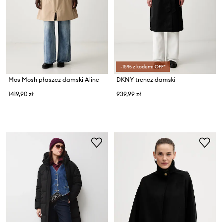
-15% z kodem: OFF*
Mos Mosh płaszcz damski Aline
DKNY trencz damski
1419,90 zł
939,99 zł