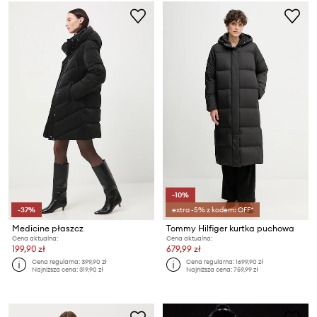
-10%
-37%
extra -5% z kodem: OFF*
Medicine płaszcz
Tommy Hilfiger kurtka puchowa
Cena aktualna:
Cena aktualna:
199,90 zł
679,99 zł
Cena regularna:
399,90 zł
Cena regularna:
1699,90 zł
Najniższa cena:
319,90 zł
Najniższa cena:
759,99 zł