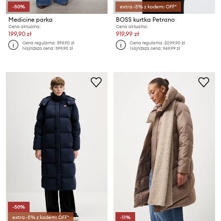
-50%
extra -5% z kodem: OFF*
Medicine parka
BOSS kurtka Petrano
Cena aktualna:
Cena aktualna:
199,90 zł
919,99 zł
Cena regularna:
399,90 zł
Cena regularna:
2099,90 zł
Najniższa cena:
399,90 zł
Najniższa cena:
969,99 zł
-50%
extra -5% z kodem: OFF*
-11%