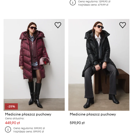
Cena regularna:
1299,90 zł
Najniższa cena:
679,99 zł
-25%
Medicine płaszcz puchowy
Medicine płaszcz puchowy
Cena aktualna:
449,90 zł
599,90 zł
Cena regularna:
599,90 zł
Najniższa cena:
599,90 zł