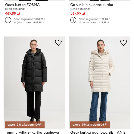
Geox kurtka ZOSMA
Calvin Klein Jeans kurtka
Cena aktualna:
Cena aktualna:
469,99 zł
569,99 zł
Cena regularna:
1039,90 zł
Cena regularna:
1199,90 zł
Najniższa cena:
499,99 zł
Najniższa cena:
629,99 zł
extra -5% z kodem: OFF*
extra -5% z kodem: OFF*
Tommy Hilfiger kurtka puchowa
Geox kurtka puchowa BETTANIE