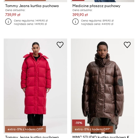
Tommy Jeans kurtka puchowa
Medicine płaszcz puchowy
Cena aktualna:
Cena aktualna:
739,99 zł
399,90 zł
Cena regularna:
1499,90 zł
Cena regularna:
599,90 zł
Najniższa cena:
1499,90 zł
Najniższa cena:
449,90 zł
-15%
extra -5% z kodem: OFF*
extra -5% z kodem: OFF*
Tommy Jeans kurtka puchowa
MMC STUDIO kurtka puchowa KARE