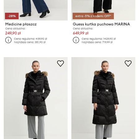
-28%
extra -5% z kodem: OFF*
Medicine płaszcz
Guess kurtka puchowa MARINA
Cena aktualna:
Cena aktualna:
249,90 zł
649,99 zł
Cena regularna:
439,90 zł
Cena regularna:
1429,90 zł
Najniższa cena:
351,90 zł
Najniższa cena:
719,99 zł