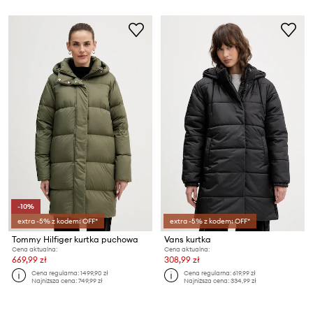
-10%
extra -5% z kodem: OFF*
extra -5% z kodem: OFF*
Tommy Hilfiger kurtka puchowa
Vans kurtka
Cena aktualna:
Cena aktualna:
669,99 zł
308,99 zł
Cena regularna:
1499,90 zł
Cena regularna:
619,99 zł
Najniższa cena:
749,99 zł
Najniższa cena:
334,99 zł