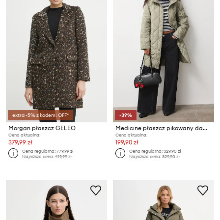
extra -5% z kodem: OFF*
-39%
Morgan płaszcz GELEO
Medicine płaszcz pikowany damski
Cena aktualna:
Cena aktualna:
379,99 zł
199,90 zł
Cena regularna:
779,99 zł
Cena regularna:
329,90 zł
Najniższa cena:
419,99 zł
Najniższa cena:
329,90 zł