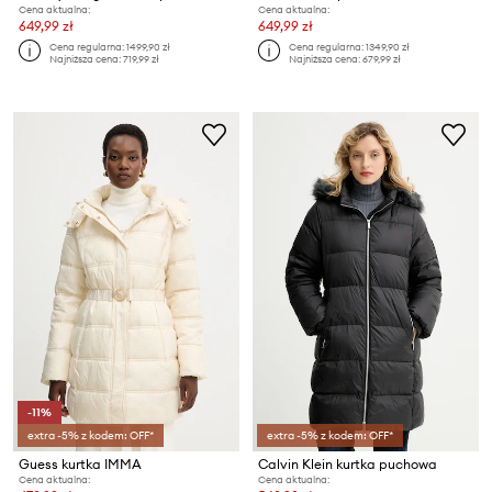
Cena aktualna:
Cena aktualna:
649,99 zł
649,99 zł
Cena regularna:
1499,90 zł
Cena regularna:
1349,90 zł
Najniższa cena:
719,99 zł
Najniższa cena:
679,99 zł
-11%
extra -5% z kodem: OFF*
extra -5% z kodem: OFF*
Guess kurtka IMMA
Calvin Klein kurtka puchowa
Cena aktualna:
Cena aktualna: