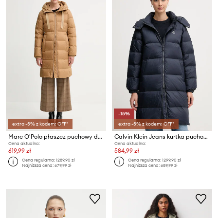
-15%
extra -5% z kodem: OFF*
extra -5% z kodem: OFF*
Marc O'Polo płaszcz puchowy damski
Calvin Klein Jeans kurtka puchowa
Cena aktualna:
Cena aktualna:
619,99 zł
584,99 zł
Cena regularna:
1289,90 zł
Cena regularna:
1299,90 zł
Najniższa cena:
679,99 zł
Najniższa cena:
689,99 zł