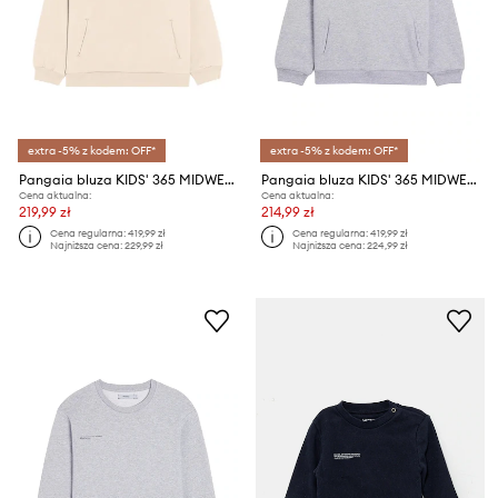
extra -5% z kodem: OFF*
extra -5% z kodem: OFF*
Pangaia bluza KIDS' 365 MIDWEIGHT HOODIE
Pangaia bluza KIDS' 365 MIDWEIGHT HOODIE
Cena aktualna:
Cena aktualna:
219,99 zł
214,99 zł
Cena regularna:
419,99 zł
Cena regularna:
419,99 zł
Najniższa cena:
229,99 zł
Najniższa cena:
224,99 zł