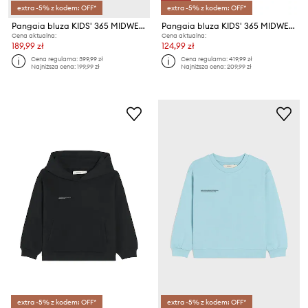
extra -5% z kodem: OFF*
extra -5% z kodem: OFF*
Pangaia bluza KIDS' 365 MIDWEIGHT SWEATSHIRT
Pangaia bluza KIDS' 365 MIDWEIGHT HOODIE
Cena aktualna:
Cena aktualna:
189,99 zł
124,99 zł
Cena regularna:
399,99 zł
Cena regularna:
419,99 zł
Najniższa cena:
199,99 zł
Najniższa cena:
209,99 zł
extra -5% z kodem: OFF*
extra -5% z kodem: OFF*