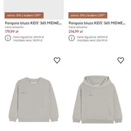
extra -5% z kodem: OFF*
extra -5% z kodem: OFF*
Pangaia bluza KIDS' 365 MIDWEIGHT SWEATSHIRT
Pangaia bluza KIDS' 365 MIDWEIGHT SWEATSHIRT
Cena aktualna:
Cena aktualna:
179,99 zł
214,99 zł
Cena regularna:
399,99 zł
Cena regularna:
399,99 zł
Najniższa cena:
189,99 zł
Najniższa cena:
224,99 zł