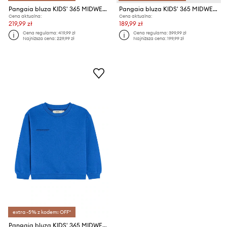
Pangaia bluza KIDS' 365 MIDWEIGHT HOODIE
Pangaia bluza KIDS' 365 MIDWEIGHT SWEATSHIRT
Cena aktualna:
Cena aktualna:
219,99 zł
189,99 zł
Cena regularna:
419,99 zł
Cena regularna:
399,99 zł
Najniższa cena:
229,99 zł
Najniższa cena:
199,99 zł
extra -5% z kodem: OFF*
Pangaia bluza KIDS' 365 MIDWEIGHT SWEATSHIRT