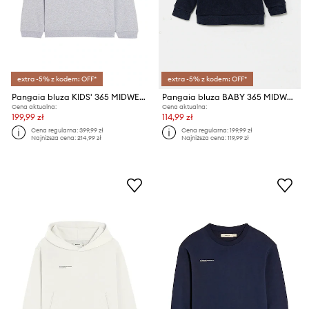
extra -5% z kodem: OFF*
extra -5% z kodem: OFF*
Pangaia bluza KIDS' 365 MIDWEIGHT SWEATSHIRT
Pangaia bluza BABY 365 MIDWEIGHT SWEATSHIRT
Cena aktualna:
Cena aktualna:
199,99 zł
114,99 zł
Cena regularna:
399,99 zł
Cena regularna:
199,99 zł
Najniższa cena:
214,99 zł
Najniższa cena:
119,99 zł