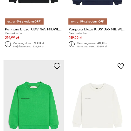
extra -5% z kodem: OFF*
extra -5% z kodem: OFF*
Pangaia bluza KIDS' 365 MIDWEIGHT SWEATSHIRT
Pangaia bluza KIDS' 365 MIDWEIGHT HOODIE
Cena aktualna:
Cena aktualna:
214,99 zł
219,99 zł
Cena regularna:
399,99 zł
Cena regularna:
419,99 zł
Najniższa cena:
224,99 zł
Najniższa cena:
229,99 zł