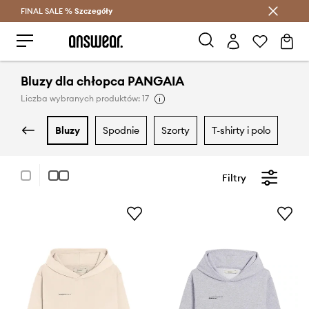
FINAL SALE %
Szczegóły
Oszczędzaj z Answear Club >
Bluzy dla chłopca PANGAIA
Liczba wybranych produktów: 17
bluzy
spodnie
szorty
t-shirty i polo
Filtry