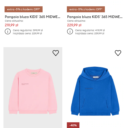
extra -5% z kodem: OFF*
extra -5% z kodem: OFF*
Pangaia bluza KIDS' 365 MIDWEIGHT SWEATSHIRT
Pangaia bluza KIDS' 365 MIDWEIGHT HOODIE
Cena aktualna:
Cena aktualna:
219,99 zł
229,99 zł
Cena regularna:
399,99 zł
Cena regularna:
419,99 zł
Najniższa cena:
229,99 zł
Najniższa cena:
239,99 zł
-40%