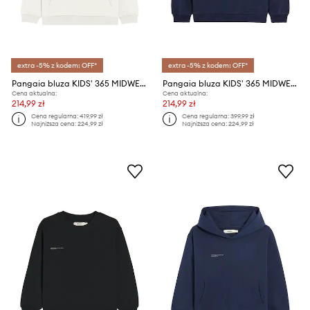
extra -5% z kodem: OFF*
extra -5% z kodem: OFF*
Pangaia bluza KIDS' 365 MIDWEIGHT HOODIE
Pangaia bluza KIDS' 365 MIDWEIGHT SWEATSHIRT
Cena aktualna:
Cena aktualna:
214,99 zł
214,99 zł
Cena regularna:
419,99 zł
Cena regularna:
399,99 zł
Najniższa cena:
224,99 zł
Najniższa cena:
224,99 zł