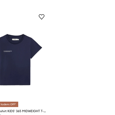
z kodem: OFF*
Pangaia t-shirt KIDS' 365 MIDWEIGHT T-SHIRT
: