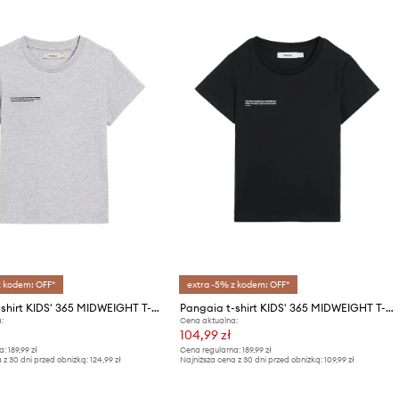
z kodem: OFF*
extra -5% z kodem: OFF*
Pangaia t-shirt KIDS' 365 MIDWEIGHT T-SHIRT
Pangaia t-shirt KIDS' 365 MIDWEIGHT T-SHIRT
:
Cena aktualna:
104,99 zł
a:
189,99 zł
Cena regularna:
189,99 zł
 z 30 dni przed obniżką:
124,99 zł
Najniższa cena z 30 dni przed obniżką:
109,99 zł