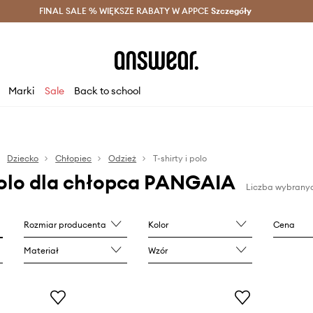
szczędzaj z Answear Club >
FINAL SALE % WIĘKSZE RABATY W APPCE
Dostawa nawet w 24h >
Szczegóły
News
Marki
Sale
Back to school
Dziecko
Chłopiec
Odzież
T-shirty i polo
 polo dla chłopca PANGAIA
Liczba wybranyc
Rozmiar producenta
Kolor
Cena
Materiał
Wzór