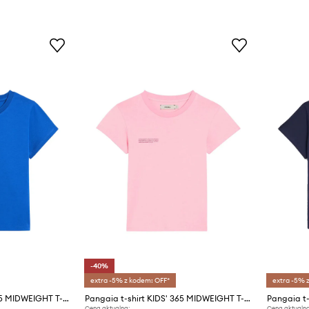
-40%
extra -5% z kodem: OFF*
extra -5% 
Pangaia t-shirt KIDS' 365 MIDWEIGHT T-SHIRT
Pangaia t-shirt KIDS' 365 MIDWEIGHT T-SHIRT
Cena aktualna:
Cena aktualna