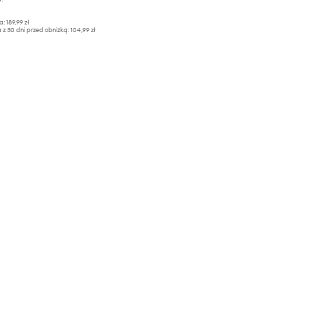
a:
189,99 zł
 z 30 dni przed obniżką:
104,99 zł