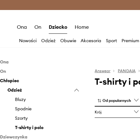
Premium Fashion Benefits >
O
Ona
On
Dziecko
Home
Nowości
Odzież
Obuwie
Akcesoria
Sport
Premium
Ona
On
Odzież
Answear
PANGAIA
T-shirty i
Chłopiec
Odzież
Bielizna
Odzież
Bluzy
Bluzy
Kurtki
Kurtki
Bluzy
Od popularnych
Płaszcze
Płaszcze
Spodnie
Krój
Spodnie i legginsy
Spodnie
Szorty
Szorty
Swetry
T-shirty i polo
Dziewczynka
Swetry
Szorty