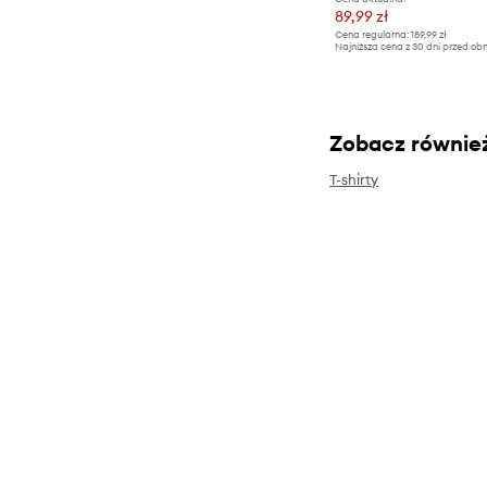
89,99 zł
Cena regularna:
189,99 zł
Najniższa cena z 30 dni przed obn
Zobacz równie
T-shirty