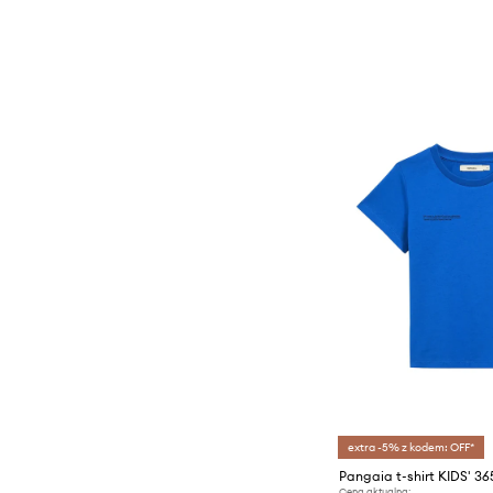
extra -5% z kodem: OFF*
Cena aktualna: