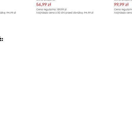
56,99 zł
99,99 zł
Cena regularna:
189,99 zł
Cena regularn
iżką:
94,99 zł
Najniższa cena z 30 dni przed obniżką:
94,99 zł
Najniższa cena
ż: