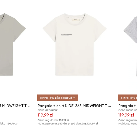
extra -5% z kodem: OFF*
extra -5% 
Pangaia t-shirt KIDS' 365 MIDWEIGHT T-SHIRT
Pangaia t-shirt KIDS' 365 MIDWEIGHT T-SHIRT
Cena aktualna:
Cena aktualna
119,99 zł
119,99 zł
Cena regularna:
189,99 zł
Cena regularn
iżką:
124,99 zł
Najniższa cena z 30 dni przed obniżką:
124,99 zł
Najniższa cena