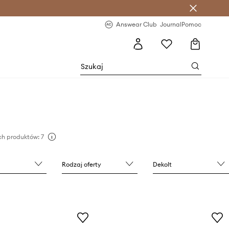
letter >
Regularne nowości >
Answear Club
Journal
Pomoc
h produktów: 7
Rodzaj oferty
Dekolt