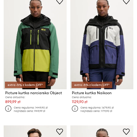
extra -5% z kodem: OFF*
extra -5% z kodem: OFF*
Picture kurtka narciarska Object
Picture kurtka Naikoon
Cena aktualna:
Cena aktualna:
899,99 zł
1129,90 zł
Cena regularna:
1449,90 zł
Cena regularna:
1679,90 zł
Najniższa cena:
949,99 zł
Najniższa cena:
1179,90 zł