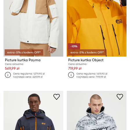
-10%
extra -5% z kodem: OFF*
extra -5% z kodem: OFF*
Picture kurtka Payma
Picture kurtka Object
Cena aktualna:
Cena aktualna:
569,99 zł
719,99 zł
Cena regularna:
1279,90 zł
Cena regularna:
1619,90 zł
Najniższa cena:
629,99 zł
Najniższa cena:
799,99 zł