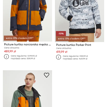
-10%
extra -5% z kodem: OFF*
extra -5% z kodem: OFF*
Picture kurtka narciarska męska Jomoh
Picture kurtka Parker Print
Cena aktualna:
Cena aktualna:
489,99 zł
419,99 zł
Cena regularna:
1099,90 zł
Cena regularna:
939,99 zł
Najniższa cena:
539,99 zł
Najniższa cena:
469,99 zł