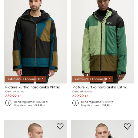
extra -5% z kodem: OFF*
extra -5% z kodem: OFF*
Picture kurtka narciarska Nitric
Picture kurtka narciarska Citrik
Cena aktualna:
Cena aktualna:
659,99 zł
629,99 zł
Cena regularna:
1039,90 zł
Cena regularna:
949,99 zł
Najniższa cena:
699,99 zł
Najniższa cena:
659,99 zł