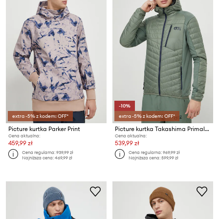
-10%
extra -5% z kodem: OFF*
extra -5% z kodem: OFF*
Picture kurtka Parker Print
Picture kurtka Takashima Primaloft
Cena aktualna:
Cena aktualna:
459,99 zł
539,99 zł
Cena regularna:
939,99 zł
Cena regularna:
969,99 zł
Najniższa cena:
469,99 zł
Najniższa cena:
599,99 zł