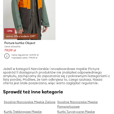
-10%
extra -5% z kodem: OFF*
Picture kurtka Object
Cena aktualna:
719,99 zł
Cena regularna:
1619,90 zł
Najniższa cena:
799,99 zł
Jeżeli w kategorii Narciarskie i snowboardowe męskie Picture
spośród 11 dostępnych produktów nie znalazłeś odpowiedniego
artykułu, zachęcamy do zapoznania się z pokrewnymi kategoriami z
listy poniżej. Możliwe, że tam odkryjesz to, czego szukasz. Nasza
oferta jest stale poszerzana, więc warto zaglądać regularnie.
Sprawdź też inne kategorie
Spodnie Narciarskie Męskie Zielone
Spodnie Narciarskie Męskie
Pomarańczowe
Kurtki Trekkingowe Męskie
Kurtki Turystyczne Męskie