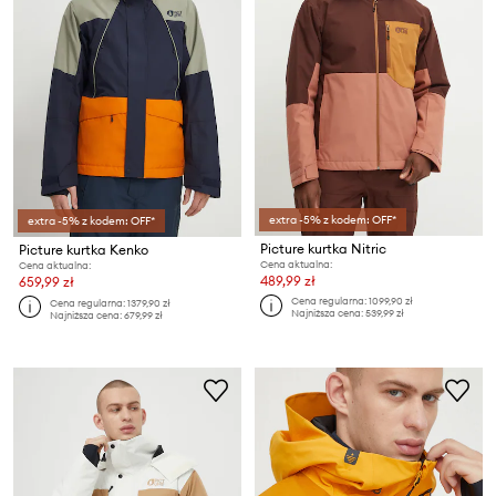
extra -5% z kodem: OFF*
extra -5% z kodem: OFF*
Picture kurtka Nitric
Picture kurtka Kenko
Cena aktualna:
Cena aktualna:
489,99 zł
659,99 zł
Cena regularna:
1099,90 zł
Cena regularna:
1379,90 zł
Najniższa cena:
539,99 zł
Najniższa cena:
679,99 zł