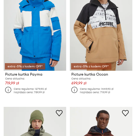
extra -5% z kodem: OFF*
extra -5% z kodem: OFF*
Picture kurtka Payma
Picture kurtka Occan
Cena aktualna:
Cena aktualna:
719,99 zł
699,99 zł
Cena regularna:
1279,90 zł
Cena regularna:
1449,90 zł
Najniższa cena:
789,99 zł
Najniższa cena:
719,99 zł