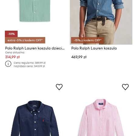
-10%
extra -5% z kodem: OFF*
-15% z kodem: OFF*
Polo Ralph Lauren koszula dziecięca lniana
Polo Ralph Lauren koszula
Cena aktualna:
314,99 zł
469,99 zł
Cena regularna:
389,99 zł
Najniższa cena:
349,99 zł