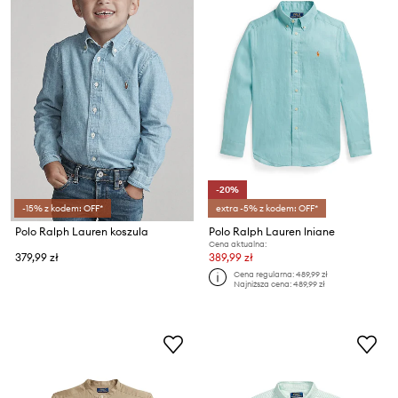
-20%
-15% z kodem: OFF*
extra -5% z kodem: OFF*
Polo Ralph Lauren koszula
Polo Ralph Lauren lniane
Cena aktualna:
379,99 zł
389,99 zł
Cena regularna:
489,99 zł
Najniższa cena:
489,99 zł