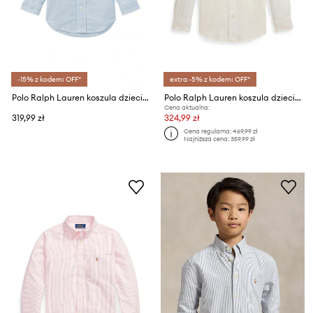
-15% z kodem: OFF*
extra -5% z kodem: OFF*
Polo Ralph Lauren koszula dziecięca bawełniana
Polo Ralph Lauren koszula dziecięca lniana
Cena aktualna:
319,99 zł
324,99 zł
Cena regularna:
469,99 zł
Najniższa cena:
359,99 zł