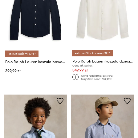
extra -5% z kodem: OFF*
-15% z kodem: OFF*
Polo Ralph Lauren koszula dziecięca lniana
Polo Ralph Lauren koszula bawełniana dziecięca
Cena aktualna:
349,99 zł
399,99 zł
Cena regularna:
539,99 zł
Najniższa cena:
359,99 zł