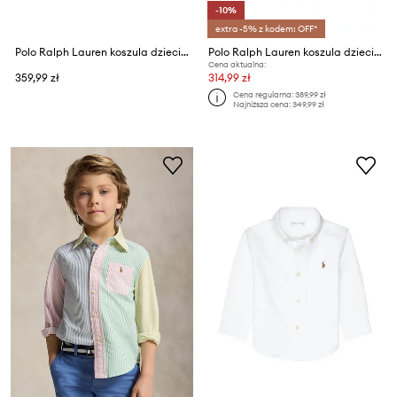
-10%
extra -5% z kodem: OFF*
Polo Ralph Lauren koszula dziecięca bawełniana
Polo Ralph Lauren koszula dziecięca lniana
Cena aktualna:
359,99 zł
314,99 zł
Cena regularna:
389,99 zł
Najniższa cena:
349,99 zł