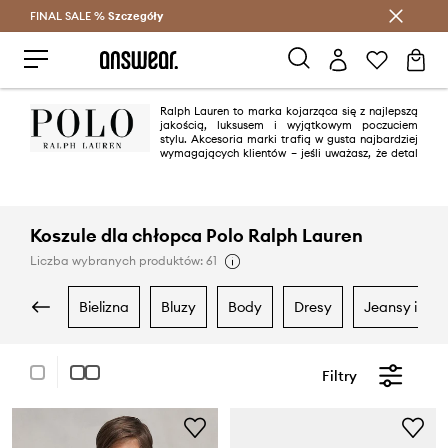
FINAL SALE %
Szczegóły
Oszczędzaj z Answear Club >
Ralph Lauren to marka kojarząca się z najlepszą
jakością, luksusem i wyjątkowym poczuciem
stylu. Akcesoria marki trafią w gusta najbardziej
wymagających klientów – jeśli uważasz, że detal
może stworzyć całą stylizację, okulary Polo Ralph Lauren są dla Ciebie!
Koszule dla chłopca Polo Ralph Lauren
Liczba wybranych produktów: 61
bielizna
bluzy
body
dresy
jeansy i ogr
Filtry