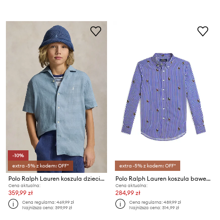
-10%
extra -5% z kodem: OFF*
extra -5% z kodem: OFF*
Polo Ralph Lauren koszula dziecięca lniana
Polo Ralph Lauren koszula bawełniana dziecięca
Cena aktualna:
Cena aktualna:
359,99 zł
284,99 zł
Cena regularna:
469,99 zł
Cena regularna:
489,99 zł
Najniższa cena:
399,99 zł
Najniższa cena:
314,99 zł