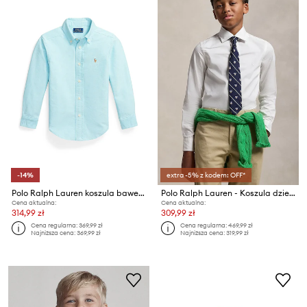
-14%
extra -5% z kodem: OFF*
Polo Ralph Lauren koszula bawełniana dziecięca
Polo Ralph Lauren - Koszula dziecięca 134-158 cm 352713545001
Cena aktualna:
Cena aktualna:
314,99 zł
309,99 zł
Cena regularna:
369,99 zł
Cena regularna:
469,99 zł
Najniższa cena:
369,99 zł
Najniższa cena:
319,99 zł