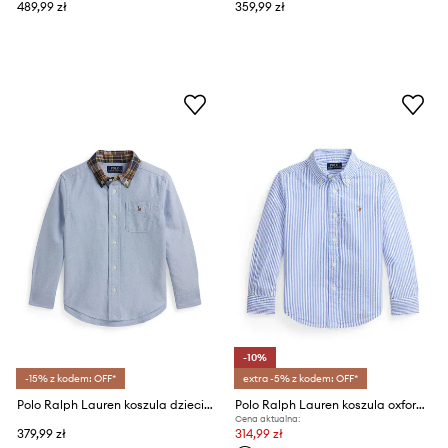
489,99 zł
359,99 zł
-10%
-15% z kodem: OFF*
extra -5% z kodem: OFF*
Polo Ralph Lauren koszula dziecięca jeansowa
Polo Ralph Lauren koszula oxford dziecięca bawełniana
Cena aktualna:
379,99 zł
314,99 zł