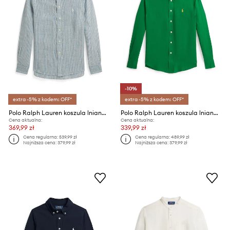
-10%
extra -5% z kodem: OFF*
extra -5% z kodem: OFF*
Polo Ralph Lauren koszula lniana dziecięca
Polo Ralph Lauren koszula lniana dziecięca
Cena aktualna:
Cena aktualna:
369,99 zł
339,99 zł
Cena regularna:
539,99 zł
Cena regularna:
489,99 zł
Najniższa cena:
379,99 zł
Najniższa cena:
379,99 zł