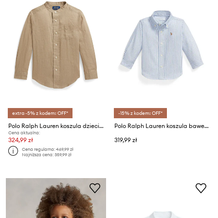
extra -5% z kodem: OFF*
-15% z kodem: OFF*
Polo Ralph Lauren koszula dziecięca lniana
Polo Ralph Lauren koszula bawełniana niemowlęca
Cena aktualna:
324,99 zł
319,99 zł
Cena regularna:
469,99 zł
Najniższa cena:
359,99 zł