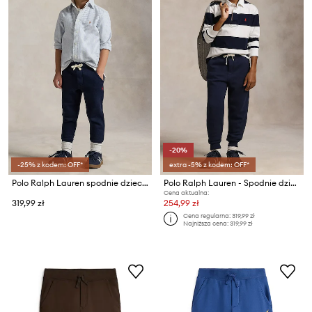
-20%
-25% z kodem: OFF*
extra -5% z kodem: OFF*
Polo Ralph Lauren spodnie dziecięce 110-128 cm
Polo Ralph Lauren - Spodnie dziecięce 134-176 cm 323720897003
Cena aktualna:
319,99 zł
254,99 zł
Cena regularna:
319,99 zł
Najniższa cena:
319,99 zł