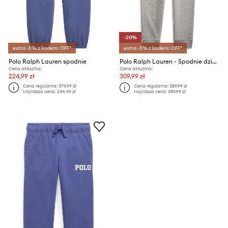
-20%
extra -5% z kodem: OFF*
extra -5% z kodem: OFF*
Polo Ralph Lauren spodnie
Polo Ralph Lauren - Spodnie dziecięce 134-176 cm 323720897004
Cena aktualna:
Cena aktualna:
224,99 zł
309,99 zł
Cena regularna:
379,99 zł
Cena regularna:
389,99 zł
Najniższa cena:
234,99 zł
Najniższa cena:
389,99 zł