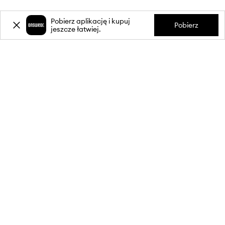
Pobierz aplikację i kupuj
Pobierz
jeszcze łatwiej.
-20%
zniżki** na pierwsze zakupy
za zapis do newslettera.
Dołącz do naszej społeczności, aby otrzymywać informacje o
najnowszych promocjach i produktach.
**Rabat jest jednorazowy, obejmuje nieprzecenione produkty i jest
ważny przy zakupach za min. 350 zł. Rabat nie łączy się z innymi