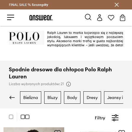
FINAL SALE %
Szczegóły
Oszczędzaj z Answear Club >
Ralph Lauren to marka kojarząca się z najlepszą
jakością, luksusem i wyjątkowym poczuciem
stylu. Akcesoria marki trafią w gusta najbardziej
wymagających klientów – jeśli uważasz, że detal
może stworzyć całą stylizację, okulary Polo Ralph Lauren są dla Ciebie!
Spodnie dresowe dla chłopca Polo Ralph
Lauren
Liczba wybranych produktów: 21
bielizna
bluzy
body
dresy
jeansy i ogr
Filtry