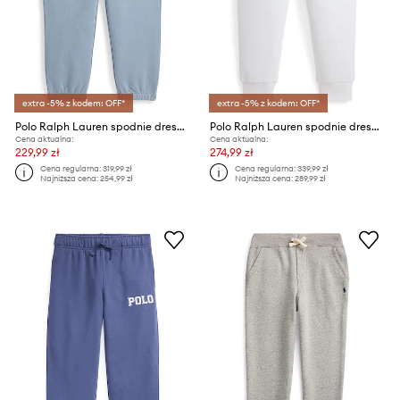
extra -5% z kodem: OFF*
extra -5% z kodem: OFF*
Polo Ralph Lauren spodnie dresowe dziecięce
Polo Ralph Lauren spodnie dresowe dziecięce
Cena aktualna:
Cena aktualna:
229,99 zł
274,99 zł
Cena regularna:
319,99 zł
Cena regularna:
339,99 zł
Najniższa cena:
254,99 zł
Najniższa cena:
289,99 zł