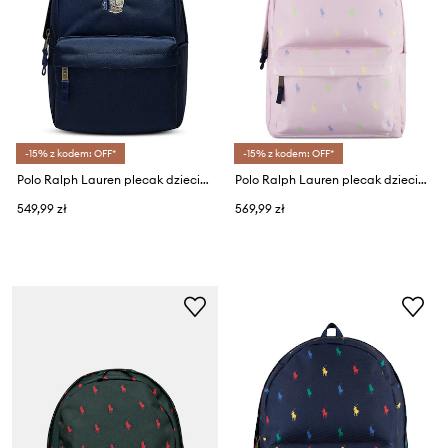
-15% z kodem: OFF*
-15% z kodem: OFF*
Polo Ralph Lauren plecak dziecięcy
Polo Ralph Lauren plecak dziecięcy
549,99 zł
569,99 zł