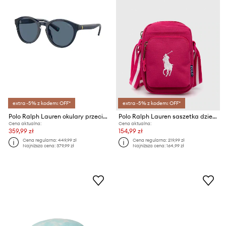
extra -5% z kodem: OFF*
extra -5% z kodem: OFF*
Polo Ralph Lauren okulary przeciwsłoneczne dziecięce
Polo Ralph Lauren saszetka dziecięca
Cena aktualna:
Cena aktualna:
359,99 zł
154,99 zł
Cena regularna:
449,99 zł
Cena regularna:
219,99 zł
Najniższa cena:
379,99 zł
Najniższa cena:
164,99 zł