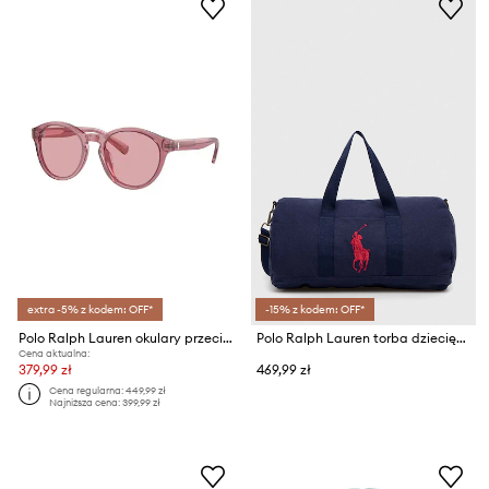
extra -5% z kodem: OFF*
-15% z kodem: OFF*
Polo Ralph Lauren okulary przeciwsłoneczne dziecięce
Polo Ralph Lauren torba dziecięca
Cena aktualna:
379,99 zł
469,99 zł
Cena regularna:
449,99 zł
Najniższa cena:
399,99 zł