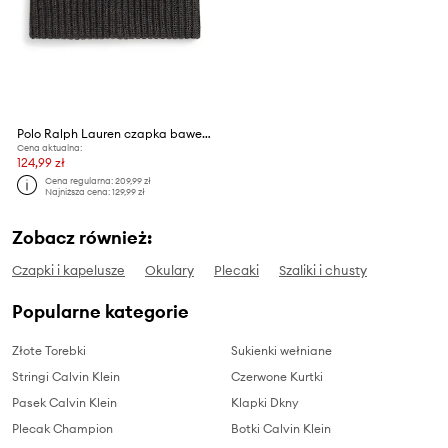
Polo Ralph Lauren czapka bawełniana dziecięca
Cena aktualna:
124,99 zł
Cena regularna:
209,99 zł
Najniższa cena:
129,99 zł
Zobacz również:
Czapki i kapelusze
Okulary
Plecaki
Szaliki i chusty
Popularne kategorie
Złote Torebki
Sukienki wełniane
Stringi Calvin Klein
Czerwone Kurtki
Pasek Calvin Klein
Klapki Dkny
Plecak Champion
Botki Calvin Klein