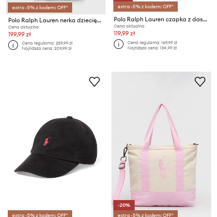
extra -5% z kodem: OFF*
extra -5% z kodem: OFF*
Polo Ralph Lauren czapka z daszkiem bawełniana dziecięca
Polo Ralph Lauren nerka dziecięca
Cena aktualna:
Cena aktualna:
119,99 zł
199,99 zł
Cena regularna:
169,99 zł
Cena regularna:
259,99 zł
Najniższa cena:
134,99 zł
Najniższa cena:
209,99 zł
-20%
extra -5% z kodem: OFF*
extra -5% z kodem: OFF*