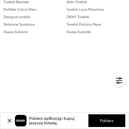
Torebki Beżowe
Aldo Torebki
Portfele Calvin Klein
Torebki Love Moschino
Desigual torebki
DKNY Torebki
Skórzane Spódnice
Torebki Patrizia Pepe
Guess Sukienki
Guess Sukienki
Pobierz aplikację i kupuj
Pobierz
jeszcze łatwiej.