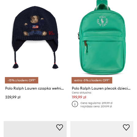
-15% z kodem: OFF*
extra -5% z kodem: OFF*
Polo Ralph Lauren czapka wełniana dziecięca
Polo Ralph Lauren plecak dziecięcy
Cena aktualna:
339,99 zł
199,99 zł
Cena regularna:
299,99 zł
Najniższa cena:
209,99 zł