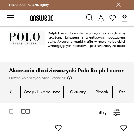
FINAL SALE %
Szczegóły
Oszczędzaj z Answear Club >
Ralph Lauren to marka kojarząca się z najlepszą
jakością, luksusem i wyjątkowym poczuciem
stylu. Akcesoria marki trafią w gusta najbardziej
wymagających klientów – jeśli uważasz, że detal
może stworzyć całą stylizację, okulary Polo Ralph Lauren są dla Ciebie!
Akcesoria dla dziewczynki Polo Ralph Lauren
Liczba wybranych produktów: 61
czapki i kapelusze
okulary
plecaki
szaliki
Filtry