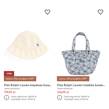
-10%
extra -5% z kodem: OFF*
extra -5% z kodem: OFF*
Polo Ralph Lauren kapelusz bawełniany dziecięcy
Polo Ralph Lauren torebka bawełniana dziecięca
Cena aktualna:
Cena aktualna:
179,99 zł
214,99 zł
Cena regularna:
259,99 zł
Cena regularna:
339,99 zł
Najniższa cena:
199,99 zł
Najniższa cena:
219,99 zł