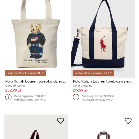
extra -5% z kodem: OFF*
extra -5% z kodem: OFF*
Polo Ralph Lauren torebka dziecięca
Polo Ralph Lauren torebka dziecięca
Cena aktualna:
Cena aktualna:
232,99 zł
219,99 zł
Cena regularna:
339,99 zł
Cena regularna:
299,99 zł
Najniższa cena:
254,99 zł
Najniższa cena:
229,99 zł