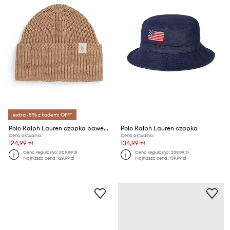
extra -5% z kodem: OFF*
Polo Ralph Lauren czapka bawełniana dziecięca
Polo Ralph Lauren czapka
Cena aktualna:
Cena aktualna:
124,99 zł
134,99 zł
Cena regularna:
209,99 zł
Cena regularna:
239,99 zł
Najniższa cena:
129,99 zł
Najniższa cena:
139,99 zł