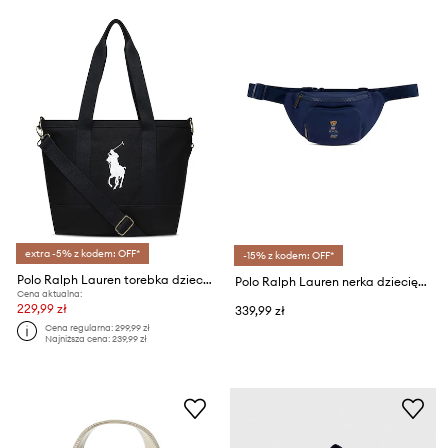
extra -5% z kodem: OFF*
-15% z kodem: OFF*
Polo Ralph Lauren torebka dziecięca
Polo Ralph Lauren nerka dziecięca
Cena aktualna:
229,99 zł
339,99 zł
Cena regularna:
299,99 zł
Najniższa cena:
239,99 zł