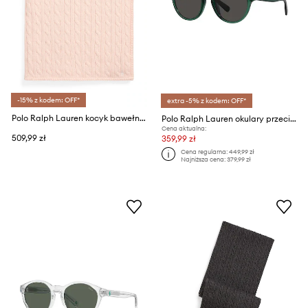
-15% z kodem: OFF*
extra -5% z kodem: OFF*
Polo Ralph Lauren kocyk bawełniany niemowlęcy
Polo Ralph Lauren okulary przeciwsłoneczne dziecięce
Cena aktualna:
509,99 zł
359,99 zł
Cena regularna:
449,99 zł
Najniższa cena:
379,99 zł