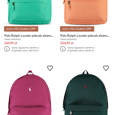
extra -5% z kodem: OFF*
extra -5% z kodem: OFF*
Polo Ralph Lauren plecak dziecięcy
Polo Ralph Lauren plecak dziecięcy
Cena aktualna:
Cena aktualna:
269,99 zł
254,99 zł
Cena regularna:
369,99 zł
Cena regularna:
369,99 zł
Najniższa cena:
284,99 zł
Najniższa cena:
269,99 zł