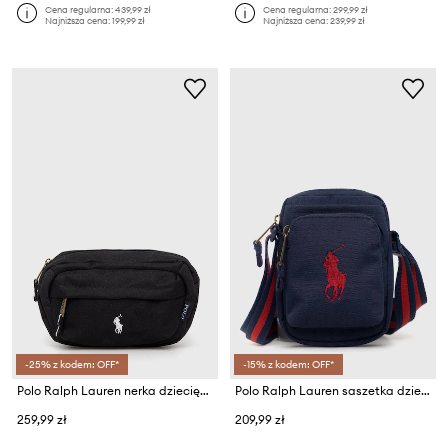
Cena regularna:
439,99 zł
Cena regularna:
299,99 zł
Najniższa cena:
199,99 zł
Najniższa cena:
239,99 zł
-25% z kodem: OFF*
-15% z kodem: OFF*
Polo Ralph Lauren nerka dziecięca
Polo Ralph Lauren saszetka dziecięca
259,99 zł
209,99 zł