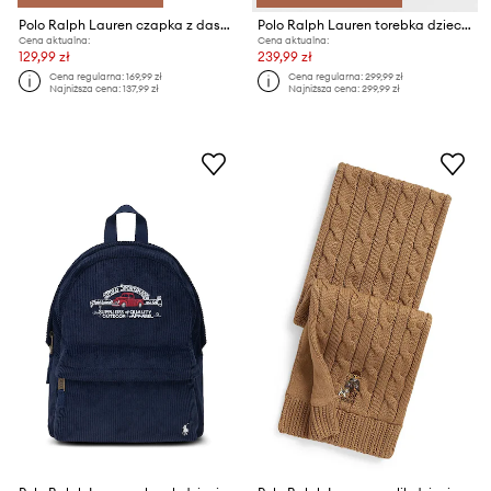
Polo Ralph Lauren czapka z daszkiem bawełniana dziecięca
Polo Ralph Lauren torebka dziecięca
Cena aktualna:
Cena aktualna:
129,99 zł
239,99 zł
Cena regularna:
169,99 zł
Cena regularna:
299,99 zł
Najniższa cena:
137,99 zł
Najniższa cena:
299,99 zł