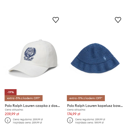
-19%
extra -5% z kodem: OFF*
extra -5% z kodem: OFF*
Polo Ralph Lauren czapka z daszkiem dziecięca lniana Wimbledon
Polo Ralph Lauren kapelusz bawełniany dziecięcy
Cena aktualna:
Cena aktualna:
209,99 zł
174,99 zł
Cena regularna:
259,99 zł
Cena regularna:
259,99 zł
Najniższa cena:
259,99 zł
Najniższa cena:
189,99 zł