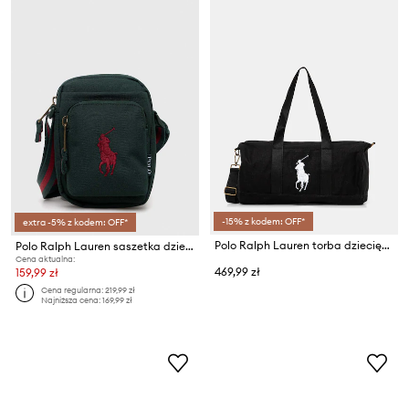
-15% z kodem: OFF*
extra -5% z kodem: OFF*
Polo Ralph Lauren torba dziecięca
Polo Ralph Lauren saszetka dziecięca
Cena aktualna:
469,99 zł
159,99 zł
Cena regularna:
219,99 zł
Najniższa cena:
169,99 zł