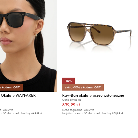
-15%
 z kodem: OFF*
extra -10% z kodem: OFF*
 Okulary WAYFARER
Ray-Ban okulary przeciwsłoneczne
:
Cena aktualna:
839,99 zł
a:
989,99 zł
Cena regularna:
989,99 zł
 z 30 dni przed obniżką:
649,99 zł
Najniższa cena z 30 dni przed obniżką:
989,99 zł