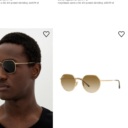
 z 30 dni przed obniżką:
669,99 zł
Najniższa cena z 30 dni przed obniżką:
659,99 zł