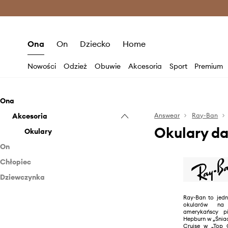
Premium Fashion Benefits >
O
Ona
On
Dziecko
Home
Nowości
Odzież
Obuwie
Akcesoria
Sport
Premium
Ona
Akcesoria
Answear
Ray-Ban
Okulary d
Okulary
On
Chłopiec
Akcesoria
Dziewczynka
Akcesoria
Okulary
Akcesoria
Okulary
Ray-Ban to jedn
okularów na 
Okulary
amerykańscy pi
Hepburn w „Śniad
Cruise w „Top G