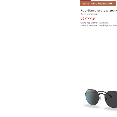
extra -10% z kodem: OFF*
Ray-Ban okulary przeci
Cena aktualna:
869,99 zł
Cena regularna:
1079,90 zł
Najniższa cena z 30 dni przed obn