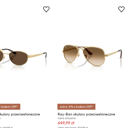
z kodem: OFF*
extra -5% z kodem: OFF*
kulary przeciwsłoneczne
Ray-Ban okulary przeciwsłoneczne
:
Cena aktualna:
649,99 zł
a:
669,99 zł
Cena regularna:
809,99 zł