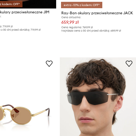
 z kodem: OFF*
extra -10% z kodem: OFF*
kulary przeciwsłoneczne JIM
Ray-Ban okulary przeciwsłoneczne JACK
:
Cena aktualna:
659,99 zł
a:
719,99 zł
Cena regularna:
769,99 zł
 z 30 dni przed obniżką:
719,99 zł
Najniższa cena z 30 dni przed obniżką:
689,99 zł