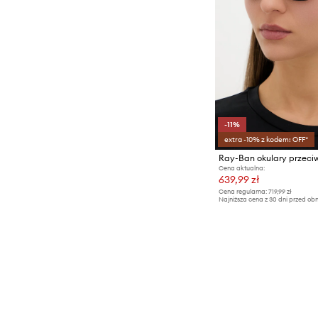
-11%
extra -10% z kodem: OFF*
Cena aktualna:
639,99 zł
Cena regularna:
719,99 zł
Najniższa cena z 30 dni przed obn