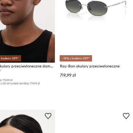
z kodem: OFF*
-15% z kodem: OFF*
Ray-Ban okulary przeciwsłoneczne damskie
Ray-Ban okulary przeciwsłoneczne
:
719,99 zł
a:
719,99 zł
 z 30 dni przed obniżką:
719,99 zł