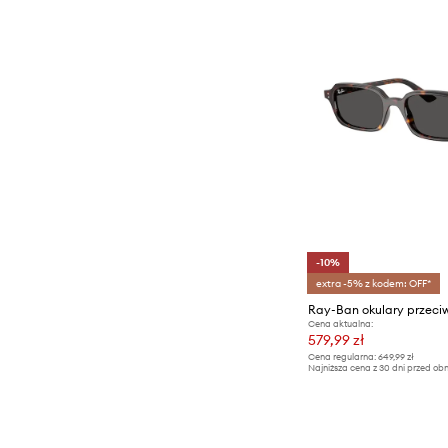
-10%
extra -5% z kodem: OFF*
Ray-Ban okulary przeci
Cena aktualna:
579,99 zł
Cena regularna:
649,99 zł
Najniższa cena z 30 dni przed obn