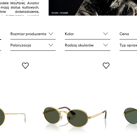
modele Wayfarer, Aviator
mają status kultowych.
nie doświadczenie,
 i niezmiennie wysoka
ce pozycję absolutnego
Rozmiar producenta
Kolor
Cena
Polaryzacja
Rodzaj okularów
Typ opraw