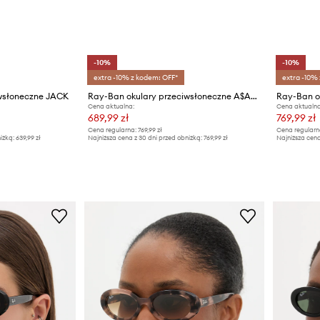
-10%
-10%
extra -10% z kodem: OFF*
extra -10%
iwsłoneczne JACK
Ray-Ban okulary przeciwsłoneczne A$AP ROCKY X RAY-BAN
Cena aktualna:
Cena aktualna
689,99 zł
769,99 zł
Cena regularna:
769,99 zł
Cena regularn
iżką:
639,99 zł
Najniższa cena z 30 dni przed obniżką:
769,99 zł
Najniższa cena