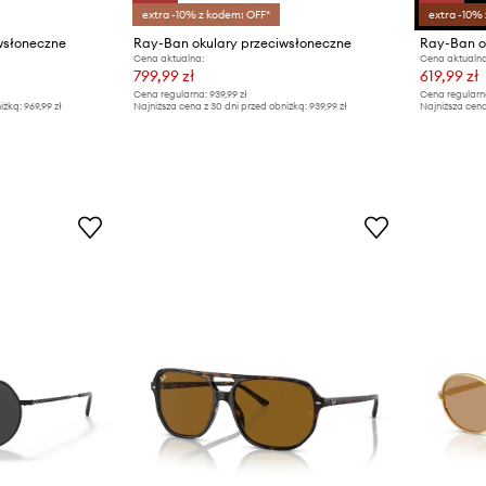
extra -10% z kodem: OFF*
extra -10%
wsłoneczne
Ray-Ban okulary przeciwsłoneczne
Ray-Ban o
Cena aktualna:
Cena aktualna
799,99 zł
619,99 zł
Cena regularna:
939,99 zł
Cena regularn
iżką:
969,99 zł
Najniższa cena z 30 dni przed obniżką:
939,99 zł
Najniższa cena