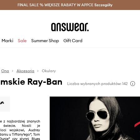
szczędzaj z Answear Club >
FINAL SALE % WIĘKSZE RABATY W APPCE
Dostawa nawet w 24h >
Szczegóły
News
Marki
Sale
Summer Shop
Gift Card
Ona
Akcesoria
Okulary
amskie Ray-Ban
Liczba wybranych produktów: 142
e z najbardziej znanych
świecie. Nosili je
loci wojskowi, Audrey
aniu u Tiffany’ego”, Tom
unie” czy słynni Blues