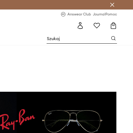
letter >
Regularne nowości >
Answear Club
Journal
Pomoc