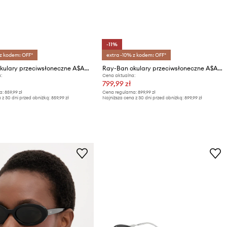
-11%
 z kodem: OFF*
extra -10% z kodem: OFF*
Ray-Ban okulary przeciwsłoneczne A$AP ROCKY X RAY-BAN
Ray-Ban okulary przeciwsłoneczne A$AP ROCKY X RAY-BAN
:
Cena aktualna:
799,99 zł
a:
859,99 zł
Cena regularna:
899,99 zł
 z 30 dni przed obniżką:
859,99 zł
Najniższa cena z 30 dni przed obniżką:
899,99 zł