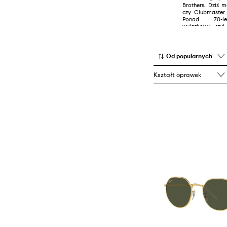
Brothers. Dziś 
czy Clubmaster 
Ponad 70-let
wyjątkowy styl
jakość dały mar
lidera.
Od popularnych
Kształt oprawek