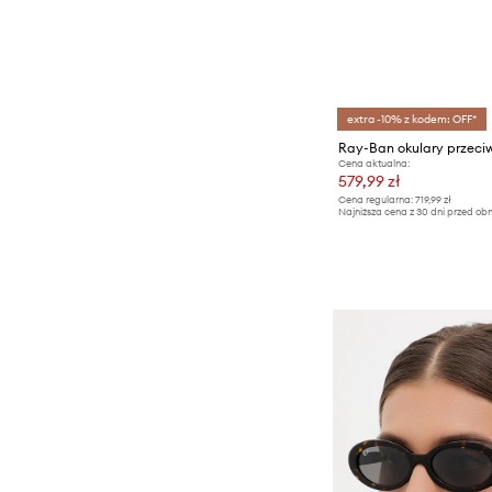
extra -10% z kodem: OFF*
Ray-Ban okulary przec
Cena aktualna:
579,99 zł
Cena regularna:
719,99 zł
Najniższa cena z 30 dni przed obn