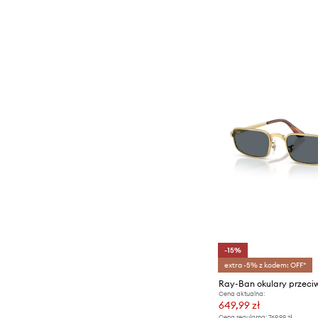
-15%
extra -5% z kodem: OFF*
Cena aktualna:
649,99 zł
Cena regularna:
769,99 zł