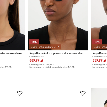
-10%
-11%
extra -5% z kodem: OFF*
extra -5% 
Ray-Ban okulary przeciwsłoneczne damskie
Ray-Ban okulary przeciwsłoneczne damskie
Cena aktualna:
Cena aktualna
689,99 zł
639,99 zł
Cena regularna:
769,99 zł
Cena regularn
iżką:
719,99 zł
Najniższa cena z 30 dni przed obniżką:
769,99 zł
Najniższa cena