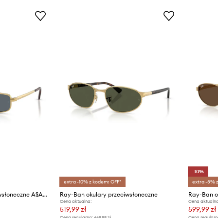
-10%
extra -10% z kodem: OFF*
extra -5% 
Ray-Ban okulary przeciwsłoneczne A$AP ROCKY X RAY-BAN
Ray-Ban okulary przeciwsłoneczne
Ray-Ban o
Cena aktualna:
Cena aktualna
519,99 zł
599,99 zł
Cena regularna:
669,99 zł
Cena regularn