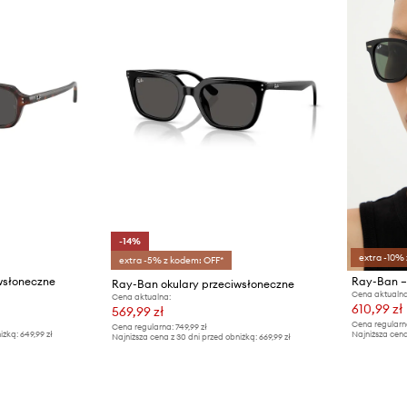
-14%
extra -10%
extra -5% z kodem: OFF*
wsłoneczne
Ray-Ban –
Ray-Ban okulary przeciwsłoneczne
Cena aktualna
Cena aktualna:
610,99 zł
569,99 zł
Cena regularn
Cena regularna:
749,99 zł
iżką:
649,99 zł
Najniższa cena
Najniższa cena z 30 dni przed obniżką:
669,99 zł