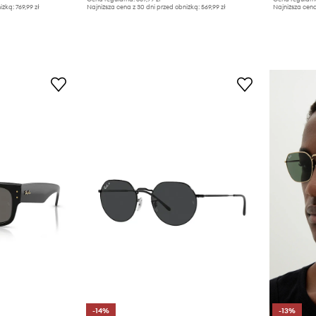
iżką:
769,99 zł
Najniższa cena z 30 dni przed obniżką:
569,99 zł
Najniższa cena
-14%
-13%