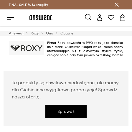
FINAL SALE %
Szczegóły
Oszczędzaj z Answear Club >
Answear
Roxy
Ona
Obuwie
Firma Roxy powstała w 1990 roku jako damska
linia marki Quiksilver. Skupia wokół siebie osoby
utożsamiające się z aktywnym stylem życia,
ceniące sobie przy tym pewien określony, bardzo
swobodny styl i wysoką jakość. Roxy oferuje odzież, obuwie i akcesoria
kojarzone z szeroko rozumianą kulturą skate. Markę wyróżna odważna
kolorystyka, ciekawe fasony i dopracowane detale.
Te produkty są chwilowo niedostępne, ale mamy
dla Ciebie inne wyjątkowe propozycje! Sprawdź
naszą ofertę.
Sprawdź