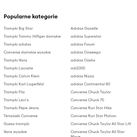
Popularne kategorie
Trampki Big Star
Adidas Gazelle
Trampki Tommy Hilfiger damskie
adidas Superstar
Trampki adidas
adidas Forum
Converse damskie wysokie
adidas Ozweego
Trampki Vans
adidas Ozelia
Trampki Lacoste
adi2000
Trampki Calvin Klein
adidas Nizza
Trampki Karl Lagerfeld
adidas Continental 80
Trampki Fila
Converse Chuck Taylor
Trampki Levi's
Converse Chuck 70
Trampki Pepe Jeans
Converse Run Star Hike
Tenisówki Converse
Converse Run Star Motion
Guess trampki
Converse Chuck Taylor All Star Lift
Vans wysokie
Converse Chuck Taylor All Star
Move