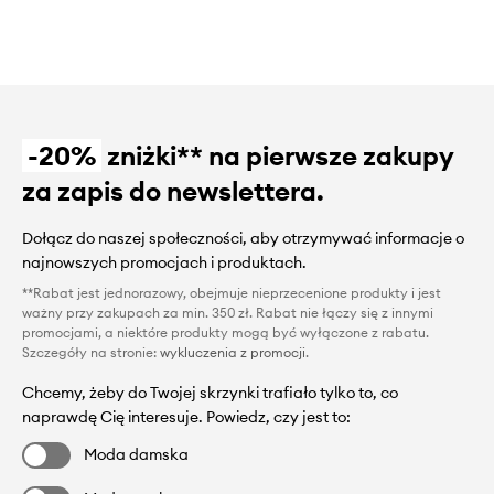
-20%
zniżki** na pierwsze zakupy
za zapis do newslettera.
Dołącz do naszej społeczności, aby otrzymywać informacje o
najnowszych promocjach i produktach.
**Rabat jest jednorazowy, obejmuje nieprzecenione produkty i jest
ważny przy zakupach za min. 350 zł. Rabat nie łączy się z innymi
promocjami, a niektóre produkty mogą być wyłączone z rabatu.
Szczegóły na stronie:
wykluczenia z promocji
.
Chcemy, żeby do Twojej skrzynki trafiało tylko to, co
naprawdę Cię interesuje. Powiedz, czy jest to:
Moda damska