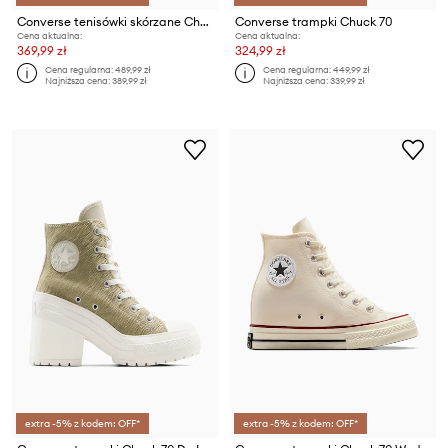
Converse tenisówki skórzane Chuck 70
Converse trampki Chuck 70
Cena aktualna:
Cena aktualna:
369,99 zł
324,99 zł
Cena regularna:
489,99 zł
Cena regularna:
449,99 zł
Najniższa cena:
389,99 zł
Najniższa cena:
339,99 zł
extra -5% z kodem: OFF*
extra -5% z kodem: OFF*