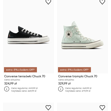
extra -5% z kodem: OFF*
extra -5% z kodem: OFF*
Converse tenisówki Chuck 70
Converse trampki Chuck 70
Cena aktualna:
Cena aktualna:
324,99 zł
329,99 zł
Cena regularna:
449,99 zł
Cena regularna:
469,99 zł
Najniższa cena:
269,99 zł
Najniższa cena:
279,99 zł