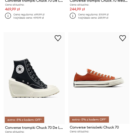
Converse trampki Chuck 70 De Luxe Heel Pony Hair
Converse trampki Chuck 70 Wedge
Cena aktualna:
Cena aktualna:
469,99 zł
244,99 zł
Cena regularna:
699,99 zł
Cena regularna:
519,99 zł
Najniższa cena:
499,99 zł
Najniższa cena:
259,99 zł
extra -5% z kodem: OFF*
extra -5% z kodem: OFF*
Converse tenisówki Chuck 70
Converse trampki Chuck 70 De Luxe Wedge
Cena aktualna:
Cena aktualna: