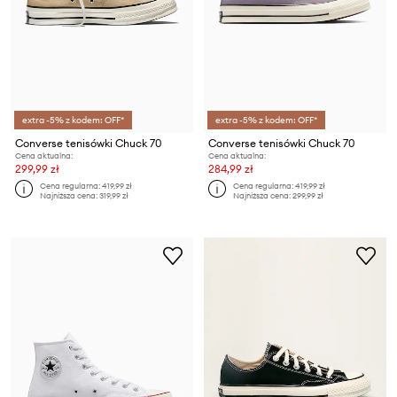
extra -5% z kodem: OFF*
extra -5% z kodem: OFF*
Converse tenisówki Chuck 70
Converse tenisówki Chuck 70
Cena aktualna:
Cena aktualna:
299,99 zł
284,99 zł
Cena regularna:
419,99 zł
Cena regularna:
419,99 zł
Najniższa cena:
319,99 zł
Najniższa cena:
299,99 zł