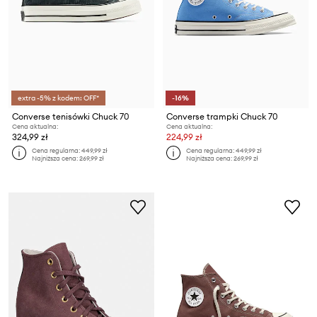
extra -5% z kodem: OFF*
-16%
Converse tenisówki Chuck 70
Converse trampki Chuck 70
Cena aktualna:
Cena aktualna:
324,99 zł
224,99 zł
Cena regularna:
449,99 zł
Cena regularna:
449,99 zł
Najniższa cena:
269,99 zł
Najniższa cena:
269,99 zł