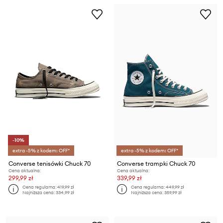
-10%
extra -5% z kodem: OFF*
extra -5% z kodem: OFF*
Converse tenisówki Chuck 70
Converse trampki Chuck 70
Cena aktualna:
Cena aktualna:
299,99 zł
339,99 zł
Cena regularna:
419,99 zł
Cena regularna:
449,99 zł
Najniższa cena:
334,99 zł
Najniższa cena:
359,99 zł