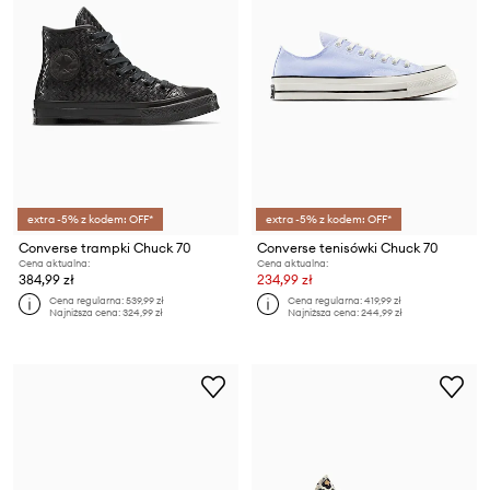
extra -5% z kodem: OFF*
extra -5% z kodem: OFF*
Converse trampki Chuck 70
Converse tenisówki Chuck 70
Cena aktualna:
Cena aktualna:
384,99 zł
234,99 zł
Cena regularna:
539,99 zł
Cena regularna:
419,99 zł
Najniższa cena:
324,99 zł
Najniższa cena:
244,99 zł