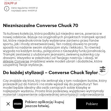
224,99 zł
Cena regularna:
449,99 zł
Najniższa cena:
449,99 zł
Niezniszczalne Converse Chuck 70
Ta kultowa kolekcja, która podbiła już niejedno serce, powraca w
nowej odsłonie. Bazuje na oryginalnych projektach trampek sprzed
lat, które niejednokrotnie były wybierane zarówno przez fanów
sportu, jak i mody streetwearowej. Ten rodzaj obuwia to prosty
sposób na nadanie swoim stylizacjom stylu i lekkości. To również
wygoda na każdym kroku, połączona z niezwykłą funkcjonalnością.
Trampki zestawisz z ulubionymi jeansami, zwiewną sukienką czy
dresami. Wszystko w zależności od Twojego nastroju i okazji. W
sklepie Converse
znajdziesz wiele modeli ubrań i dodatków, które
uzupełnią Twoje stylizacje.
Do każdej stylizacji – Converse Chuck Taylor 70
Czy znajdzie się ktoś, kto nie zetknął się z tym rodzajem butów, który
przeszedł już do historii i na stałe wpisał się do popkultury? Ten
model będzie idealny dla osób ceniących sobie klasykę w
najlepszym wydaniu. Prosta linia podeszwy, wyjątkowo wytrzymały
materiał i zapewnienie odpowiedniej amortyzacji i odprowadzania
wilgoci – tym warto kierować się przy wyborze idealnych dla siebie
trampek. Jeśli zależy Ci na stabilizacji kostki, możesz sięgnąć po
Pobierz aplikację i kupuj
Pobierz
wyższy model, który będzie pasować nie tylko do sportowych
jeszcze łatwiej.
stylizacji, ale również tych eleganckich. Wysokie trampki możesz