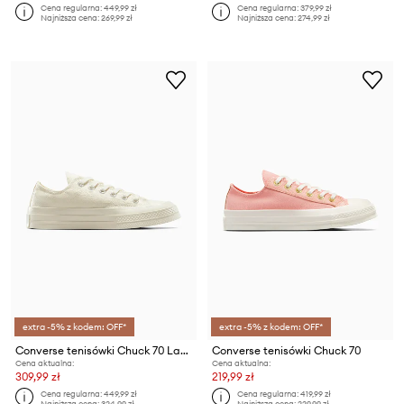
Cena regularna:
449,99 zł
Cena regularna:
379,99 zł
Najniższa cena:
269,99 zł
Najniższa cena:
274,99 zł
extra -5% z kodem: OFF*
extra -5% z kodem: OFF*
Converse tenisówki Chuck 70 Lace
Converse tenisówki Chuck 70
Cena aktualna:
Cena aktualna:
309,99 zł
219,99 zł
Cena regularna:
449,99 zł
Cena regularna:
419,99 zł
Najniższa cena:
324,99 zł
Najniższa cena:
229,99 zł