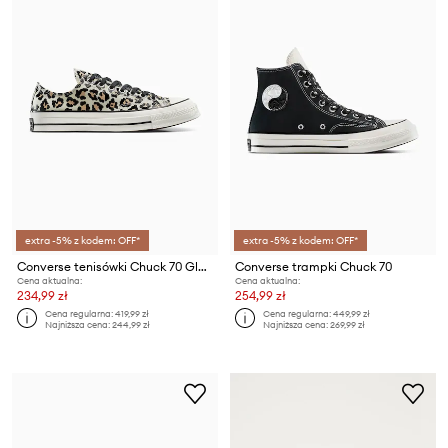
extra -5% z kodem: OFF*
extra -5% z kodem: OFF*
Converse tenisówki Chuck 70 Glow In The Dark Leopard
Converse trampki Chuck 70
Cena aktualna:
Cena aktualna:
234,99 zł
254,99 zł
Cena regularna:
419,99 zł
Cena regularna:
449,99 zł
Najniższa cena:
244,99 zł
Najniższa cena:
269,99 zł