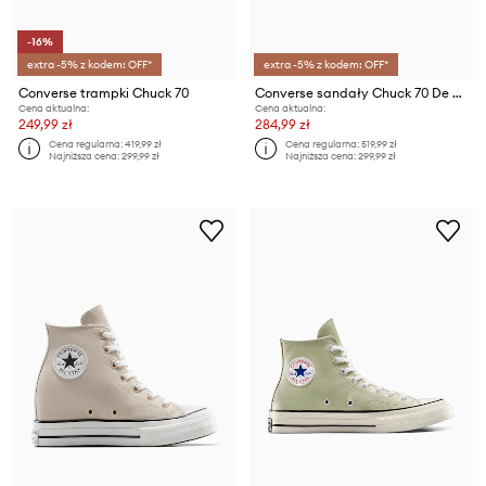
-16%
extra -5% z kodem: OFF*
extra -5% z kodem: OFF*
Converse trampki Chuck 70
Converse sandały Chuck 70 De Luxe Heel Nu
Cena aktualna:
Cena aktualna:
249,99 zł
284,99 zł
Cena regularna:
419,99 zł
Cena regularna:
519,99 zł
Najniższa cena:
299,99 zł
Najniższa cena:
299,99 zł