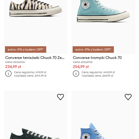
extra -5% z kodem: OFF*
extra -5% z kodem: OFF*
Converse tenisówki Chuck 70 Zebra
Converse trampki Chuck 70
Cena aktualna:
Cena aktualna:
234,99 zł
254,99 zł
Cena regularna:
419,99 zł
Cena regularna:
449,99 zł
Najniższa cena:
244,99 zł
Najniższa cena:
269,99 zł