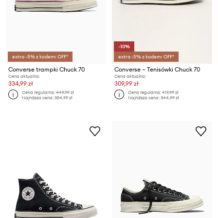
-10%
extra -5% z kodem: OFF*
extra -5% z kodem: OFF*
Converse trampki Chuck 70
Converse – Tenisówki Chuck 70
Cena aktualna:
Cena aktualna:
334,99 zł
309,99 zł
Cena regularna:
449,99 zł
Cena regularna:
419,99 zł
Najniższa cena:
354,99 zł
Najniższa cena:
344,99 zł