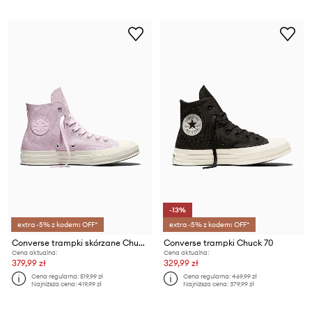
-13%
extra -5% z kodem: OFF*
extra -5% z kodem: OFF*
Converse trampki skórzane Chuck 70
Converse trampki Chuck 70
Cena aktualna:
Cena aktualna:
379,99 zł
329,99 zł
Cena regularna:
519,99 zł
Cena regularna:
469,99 zł
Najniższa cena:
419,99 zł
Najniższa cena:
379,99 zł