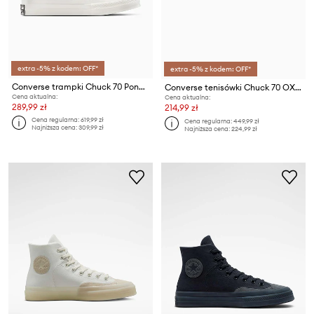
extra -5% z kodem: OFF*
extra -5% z kodem: OFF*
Converse trampki Chuck 70 Pony Hair
Converse tenisówki Chuck 70 OX Pride
Cena aktualna:
Cena aktualna:
289,99 zł
214,99 zł
Cena regularna:
619,99 zł
Cena regularna:
449,99 zł
Najniższa cena:
309,99 zł
Najniższa cena:
224,99 zł