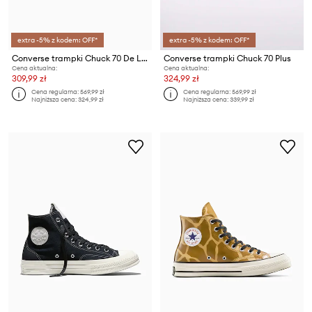
extra -5% z kodem: OFF*
extra -5% z kodem: OFF*
Converse trampki Chuck 70 De Luxe Squared HI
Converse trampki Chuck 70 Plus
Cena aktualna:
Cena aktualna:
309,99 zł
324,99 zł
Cena regularna:
569,99 zł
Cena regularna:
569,99 zł
Najniższa cena:
324,99 zł
Najniższa cena:
339,99 zł