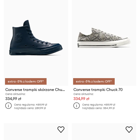
extra -5% z kodem: OFF*
extra -5% z kodem: OFF*
Converse trampki skórzane Chuck 70
Converse trampki Chuck 70
Cena aktualna:
Cena aktualna:
334,99 zł
334,99 zł
Cena regularna:
489,99 zł
Cena regularna:
489,99 zł
Najniższa cena:
289,99 zł
Najniższa cena:
354,99 zł