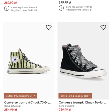
299,99 zł
289,99 zł
Cena regularna:
419,99 zł
Cena regularna:
619,99 zł
Najniższa cena:
249,99 zł
Najniższa cena:
309,99 zł
extra -5% z kodem: OFF*
extra -5% z kodem: OFF*
Converse trampki Chuck 70 Glow In The Dark Zebra
Converse trampki Chuck Taylor All Star
Cena aktualna:
Cena aktualna:
254,99 zł
259,99 zł