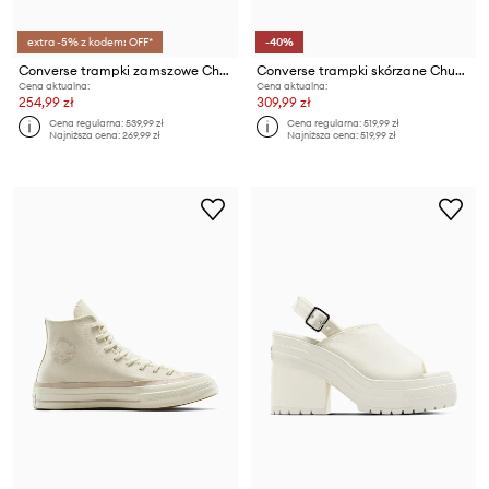
extra -5% z kodem: OFF*
-40%
Converse trampki zamszowe Chuck 70 Wedge
Converse trampki skórzane Chuck 70
Cena aktualna:
Cena aktualna:
254,99 zł
309,99 zł
Cena regularna:
539,99 zł
Cena regularna:
519,99 zł
Najniższa cena:
269,99 zł
Najniższa cena:
519,99 zł