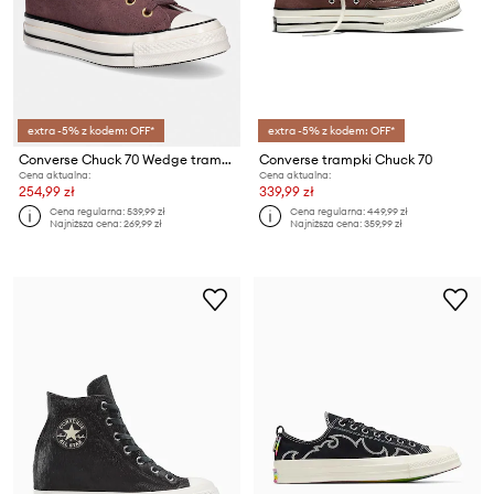
extra -5% z kodem: OFF*
extra -5% z kodem: OFF*
Converse Chuck 70 Wedge trampki damskie zamszowe
Converse trampki Chuck 70
Cena aktualna:
Cena aktualna:
254,99 zł
339,99 zł
Cena regularna:
539,99 zł
Cena regularna:
449,99 zł
Najniższa cena:
269,99 zł
Najniższa cena:
359,99 zł