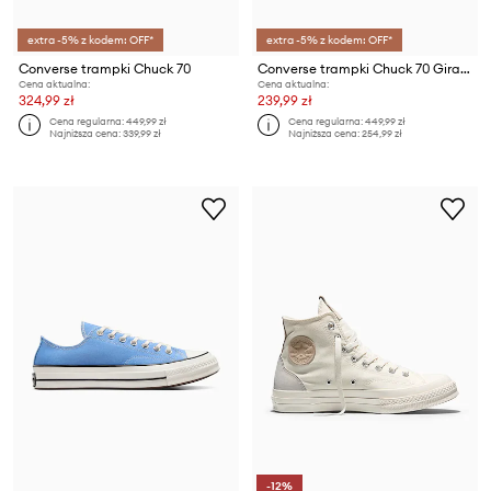
extra -5% z kodem: OFF*
extra -5% z kodem: OFF*
Converse trampki Chuck 70
Converse trampki Chuck 70 Giraffe
Cena aktualna:
Cena aktualna:
324,99 zł
239,99 zł
Cena regularna:
449,99 zł
Cena regularna:
449,99 zł
Najniższa cena:
339,99 zł
Najniższa cena:
254,99 zł
-12%