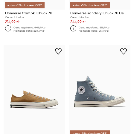
extra -5% z kodem: OFF*
extra -5% z kodem: OFF*
Converse trampki Chuck 70
Converse sandały Chuck 70 De Luxe Heel Nu
Cena aktualna:
Cena aktualna:
214,99 zł
244,99 zł
Cena regularna:
449,99 zł
Cena regularna:
519,99 zł
Najniższa cena:
224,99 zł
Najniższa cena:
259,99 zł
extra -5% z kodem: OFF*