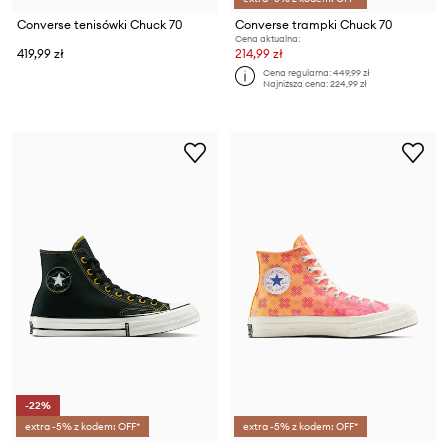
Converse tenisówki Chuck 70
Converse trampki Chuck 70
Cena aktualna:
419,99 zł
214,99 zł
Cena regularna:
449,99 zł
Najniższa cena:
224,99 zł
-22%
extra -5% z kodem: OFF*
extra -5% z kodem: OFF*