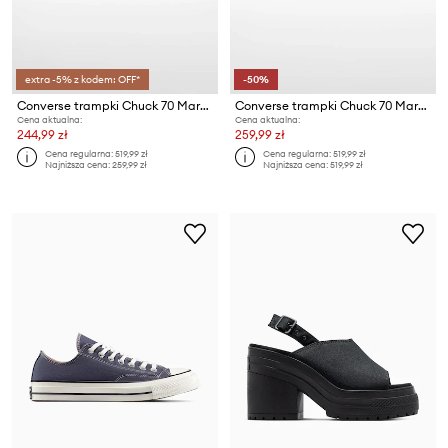
extra -5% z kodem: OFF*
-50%
Converse trampki Chuck 70 Marquis
Converse trampki Chuck 70 Marquis
Cena aktualna:
Cena aktualna:
244,99 zł
259,99 zł
Cena regularna:
519,99 zł
Cena regularna:
519,99 zł
Najniższa cena:
259,99 zł
Najniższa cena:
519,99 zł